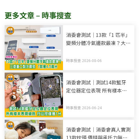
更多文章 – 時事搜查
消委會測試｜13款「1 匹半」
變頻分體冷氣邊款最凍？大金
製冷最勁 7款獲4.5高分
時事搜查 2026-08-06
消委會測試｜測試14款藍牙
定位器定位表現 所有樣本表
現遜色 行山徑僅獲1分
時事搜查 2026-06-24
消委會測試｜消委會真人實測
13款枕頭 價錢與承托力無關