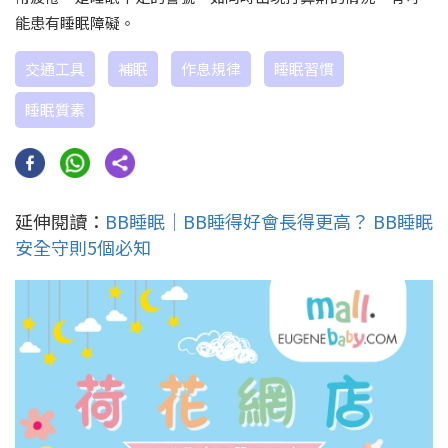
能患有睡眠障礙。
交通工具
補眠
作息規律
睡眠習慣
睡眠質素
延伸閱讀：
BB睡眠｜BB睡得好會長得更高？ BB睡眠
安全守則5個必知