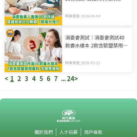
7款高分推介
時事搜查 2026-06-04
消委會測試｜消委會測試40
款香水樣本 2款含歐盟禁用香
料 孕婦慎用！
時事搜查 2026-05-22
<
1
2
3
4
5
6
7
...
24
>
關於我們
人才招募
用戶條款