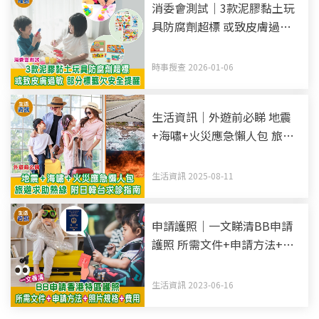
消委會測試｜3款泥膠黏土玩
具防腐劑超標 或致皮膚過敏
部分標籤欠安全提醒
時事搜查 2026-01-06
生活資訊｜外遊前必睇 地震
+海嘯+火災應急懶人包 旅遊
求助熱線 附日韓台求診指南
生活資訊 2025-08-11
申請護照｜一文睇清BB申請
護照 所需文件+申請方法+照
片規格
生活資訊 2023-06-16