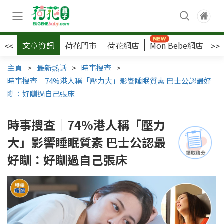
文章資訊
荷花門市
荷花網店
Mon Bebe網店
荷
<<
>>
主頁
>
最新熱話
>
時事搜查
>
時事搜查｜74%港人稱「壓力大」影響睡眠質素 巴士公認最好
瞓：好瞓過自己張床
時事搜查｜74%港人稱「壓力
大」影響睡眠質素 巴士公認最
好瞓：好瞓過自己張床