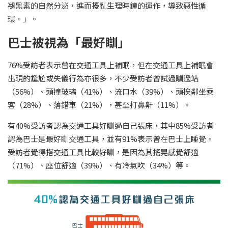
褪黑素的自然分泌，進而擾亂生理時鐘的運作，導致惡性循
環。」。
巴士被視為「最好瞓」
76%受訪者表示曾在交通工具上補眠，但在交通工具上補眠會
出現的尷尬或失儀行為亦很多，不少受訪者曾試過瞓過站
（56%）、頭撞玻璃（41%）、流口水（39%）、頭挨鄰坐乘
客（28%）、落錯車（21%），甚至打鼻鼾（11%）。
有40%受訪者認為交通工具好瞓過自己張床，其中85%受訪者
認為巴士是最好瞓交通工具，並有91%表示曾在巴士上睡覺。
受訪者覺得搭交通工具比較好瞓，是因為其搖晃感覺舒適
（71%）、座位舒適（39%）、有冷氣吹（34%）等。