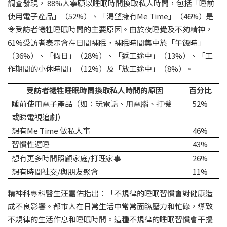
調查發現， 88%人寧願以睡眠時間換取私人時間，包括「睡前
使用電子產品」（52%）、「渴望擁有Me Time」（46%）是
令受訪者犧牲睡眠時間的主要原因。由於夜睡覺及不夠精神，
61%受訪者表示會在日間補眠，補眠時間集中於「午飯時」
（36%）、「假日」（28%）、「返工途中」（13%）、「工
作期間的小休時間」（12%）及「放工途中」（8%）。
受訪者犧牲睡眠時間換取私人時間的原因
百分比
睡前使用電子產品（如：玩電話、用電腦、打機
52%
或睇電視追劇）
想有Me Time 做私人事
46%
習慣性遲睡
43%
想有更多時間照顧家庭/打理家事
26%
想有時間社交/與朋友聚會
11%
精神科專科醫生汪嘉佑指出：「不規律的睡眠習慣會對健康造
成不良影響。都市人在日常生活中常常面臨壓力和忙碌，導致
不規律的生活作息和睡眠時間。這種不規律的睡眠習慣會干擾