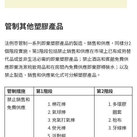
管制其他塑膠產品
法例亦管制一系列即棄塑膠產品的製造、銷售和供應，同樣分2
個階段實施。第1階段包括禁止銷售和供應在市場上已有成熟替
代品或並非生活必需的即棄塑膠產品；禁止酒店和賓館免費供
應即棄洗漱梳妝用品和在房間內免費供應即棄膠樽裝水；以及
禁止製造、銷售和供應氧化式可分解塑膠產品。
管制措施
第1
階段
第2
階段
禁止銷售和
棉花棒
多環膠
免費供應
氣球棒
圈套
充氣打氣棒
枱布
熒光棒
牙線棒
派對帽