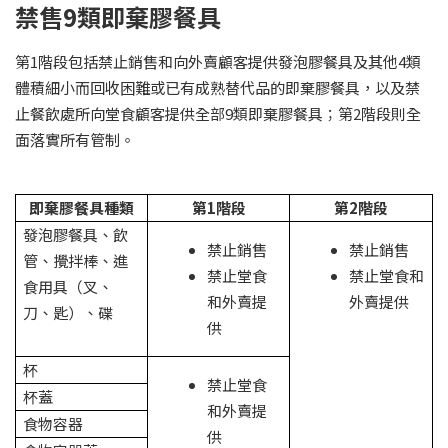
禁售9類即棄膠餐具
第1階段包括禁止銷售和向外賣顧客提供發泡膠餐具及其他4類
體積細小而回收困難或已有成熟替代品的即棄膠餐具，以及禁
止餐飲處所向堂食顧客提供全部9類即棄膠餐具；第2階段則全
面落實所有管制。
即棄膠餐具種類
第1
階段
第2
階段
發泡膠餐具、飲
禁止銷售
禁止銷售
管、攪拌棒、進
禁止堂食
禁止堂食和
食用具（叉、
和外賣提
外賣提供
刀、匙）、碟
供
杯
禁止堂食
杯蓋
和外賣提
食物容器
供