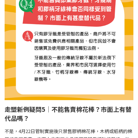
走塑新例疑問5｜不能售賣棉花棒？市面上有替
代品嗎？
不是，4月22日管制實施後只禁售膠柄棉花棒，木柄或紙柄的棉