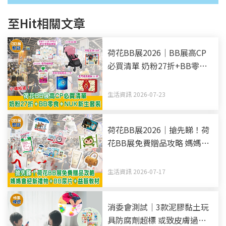
至Hit相關文章
荷花BB展2026｜BB展高CP
必買清單 奶粉27折+BB零食
+NUK新生套裝
生活資訊 2026-07-23
荷花BB展2026｜搶先睇！荷
花BB展免費贈品攻略 媽媽會
迎新禮物+BB尿片+益智教材
生活資訊 2026-07-17
消委會測試｜3款泥膠黏土玩
具防腐劑超標 或致皮膚過敏