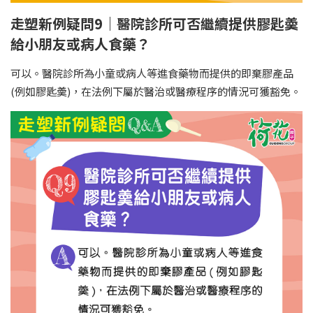
走塑新例疑問9｜醫院診所可否繼續提供膠匙羮
給小朋友或病人食藥？
可以。醫院診所為小童或病人等進食藥物而提供的即棄膠產品
(例如膠匙羮)，在法例下屬於醫治或醫療程序的情況可獲豁免。