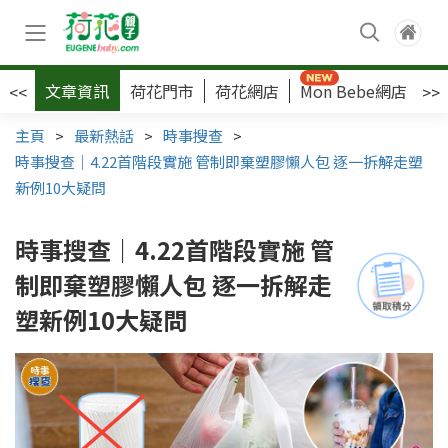
文章資訊
荷花門市
荷花網店
Mon Bebe網店
荷
<<
>>
主頁
>
最新熱話
>
時事搜查
>
時事搜查｜4.22首階段實施 管制即棄塑膠懶人包 逐一拆解走塑
新例10大疑問
時事搜查｜4.22首階段實施 管
制即棄塑膠懶人包 逐一拆解走
塑新例10大疑問