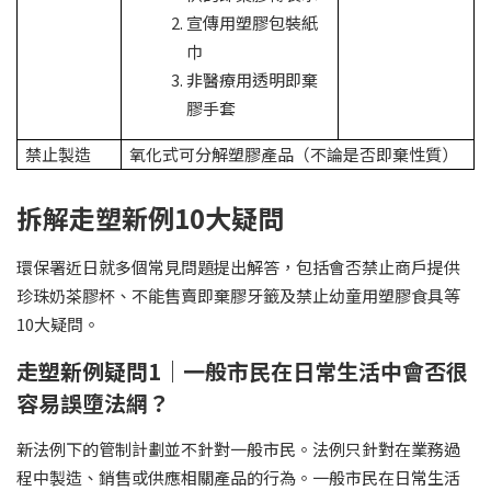
宣傳用塑膠包裝紙
巾
非醫療用透明即棄
膠手套
禁止製造
氧化式可分解塑膠產品（不論是否即棄性質）
拆解走塑新例10大疑問
環保署近日就多個常見問題提出解答，包括會否禁止商戶提供
珍珠奶茶膠杯、不能售賣即棄膠牙籤及禁止幼童用塑膠食具等
10大疑問。
走塑新例疑問1｜一般市民在日常生活中會否很
容易誤墮法網？
新法例下的管制計劃並不針對一般市民。法例只針對在業務過
程中製造、銷售或供應相關產品的行為。一般市民在日常生活