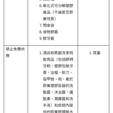
氧化式可分解塑膠
產品（不論是否即
棄性質）
雨傘袋
食物膠籤
膠牙籤
禁止免費供
酒店和賓館洗漱梳
耳塞
應
妝用品（包括膠柄
牙刷、塑膠包裝牙
膏、浴帽、剃刀、
指甲銼、梳、載於
即棄塑膠容器的洗
髮露、沐浴露、護
髮素、潤膚露和洗
手液）和房間內提
供的即棄膠樽裝水