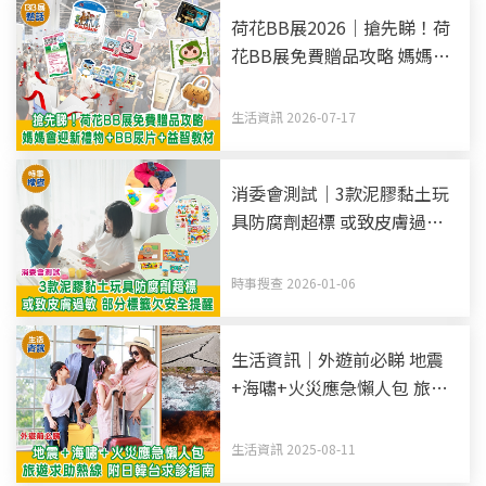
荷花BB展2026｜搶先睇！荷
花BB展免費贈品攻略 媽媽會
迎新禮物+BB尿片+益智教材
生活資訊 2026-07-17
消委會測試｜3款泥膠黏土玩
具防腐劑超標 或致皮膚過敏
部分標籤欠安全提醒
時事搜查 2026-01-06
生活資訊｜外遊前必睇 地震
+海嘯+火災應急懶人包 旅遊
求助熱線 附日韓台求診指南
生活資訊 2025-08-11