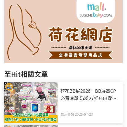
至Hit相關文章
荷花BB展2026｜BB展高CP
必買清單 奶粉27折+BB零食
+NUK新生套裝
生活資訊 2026-07-23