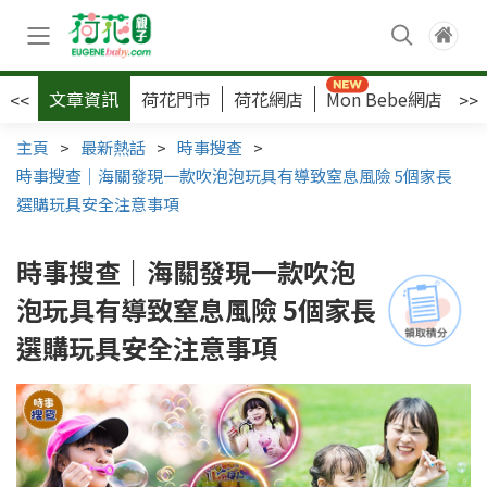
文章資訊
荷花門市
荷花網店
Mon Bebe網店
荷
<<
>>
主頁
>
最新熱話
>
時事搜查
>
時事搜查｜海關發現一款吹泡泡玩具有導致窒息風險 5個家長
選購玩具安全注意事項
時事搜查｜海關發現一款吹泡
泡玩具有導致窒息風險 5個家長
選購玩具安全注意事項