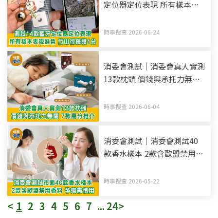
定位器定位表現 所有樣本表
現遜色 行山徑僅獲1分
時事搜查 2026-06-24
消委會測試｜消委會真人實測
13款枕頭 價錢與承托力無關
7款高分推介
時事搜查 2026-06-04
消委會測試｜消委會測試40
款香水樣本 2款含歐盟禁用香
料 孕婦慎用！
時事搜查 2026-05-22
<
1
2
3
4
5
6
7
...
24
>