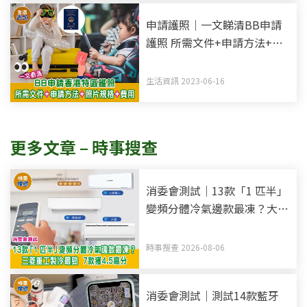
申請護照｜一文睇清BB申請
護照 所需文件+申請方法+照
片規格
生活資訊 2023-06-16
更多文章 – 時事搜查
消委會測試｜13款「1 匹半」
變頻分體冷氣邊款最凍？大金
製冷最勁 7款獲4.5高分
時事搜查 2026-08-06
消委會測試｜測試14款藍牙