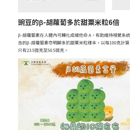
豌豆的β-胡蘿蔔多於甜粟米粒6倍
β-胡蘿蔔素在人體內可轉化成維他命 A，有助維持視覺
含的β-胡蘿蔔素亦明顯多於甜粟米粒樣本。以每100克計算
只有23.5微克至50.5微克。