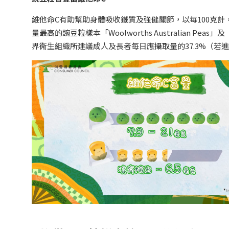
維他命C有助幫助身體吸收鐵質及強健關節，以每100克計，
量最高的豌豆粒樣本「Woolworths Australian Peas」
界衞生組織所建議成人及長者每日應攝取量的37.3%（若進食 1