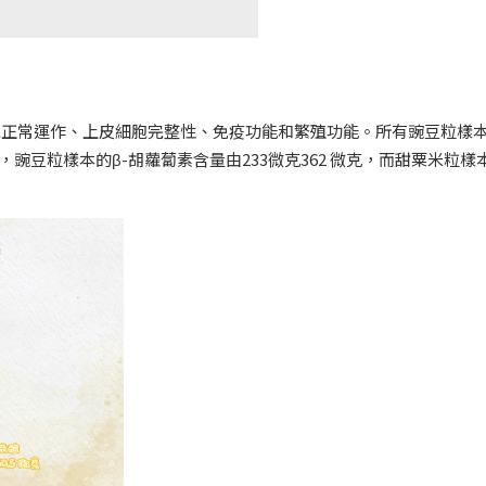
系統正常運作、上皮細胞完整性、免疫功能和繁殖功能。所有豌豆粒樣
，豌豆粒樣本的β-胡蘿蔔素含量由233微克362 微克，而甜粟米粒樣