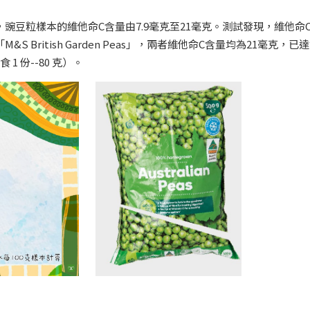
豌豆粒樣本的維他命C含量由7.9毫克至21毫克。測試發現，維他命
及「M&S British Garden Peas」，兩者維他命C含量均為21毫克，已
 份--80 克）。