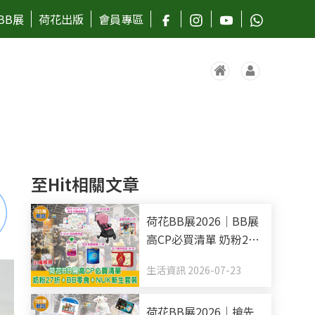
BB展
荷花出版
會員專區
至Hit相關文章
荷花BB展2026｜BB展
高CP必買清單 奶粉27
折+BB零食+NUK新生
生活資訊 2026-07-23
套裝
荷花BB展2026｜搶先