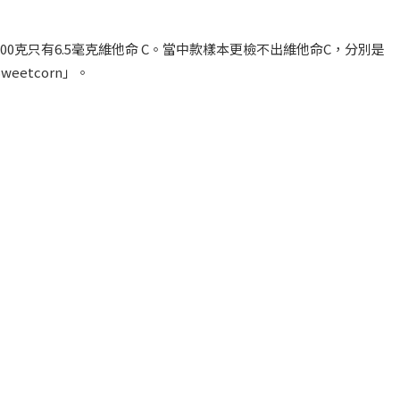
」每100克只有6.5毫克維他命 C。當中款樣本更檢不出維他命C，分別是
 Sweetcorn」。