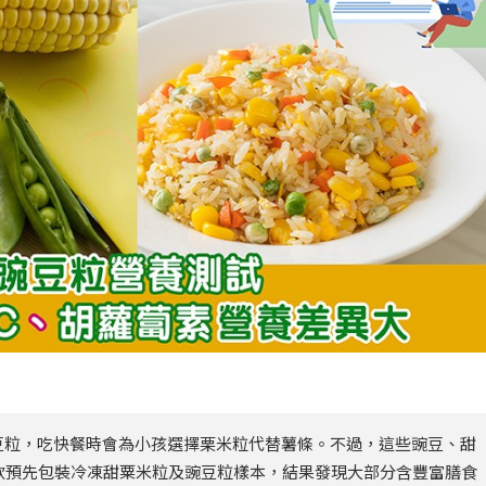
豆粒，吃快餐時會為小孩選擇栗米粒代替薯條。不過，這些豌豆、甜
款預先包裝冷凍甜粟米粒及豌豆粒樣本，結果發現大部分含豐富膳食