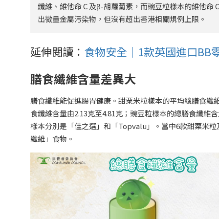
纖維、維他命 C 及β-胡蘿蔔素，而豌豆粒樣本的維他命
出微量金屬污染物，但沒有超出香港相關規例上限。
延伸閱讀：
食物安全｜1款英國進口BB
膳食纖維含量差異大
膳食纖維能促進腸胃健康。甜粟米粒樣本的平均總膳食纖維
食纖維含量由2.13克至4.81克；豌豆粒樣本的總膳食纖維
樣本分別是「佳之選」和「Topvalu」。當中6款甜粟
纖維」食物。