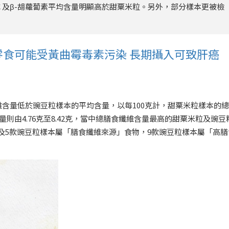
 C 及β-胡蘿蔔素平均含量明顯高於甜粟米粒。另外，部分樣本更被檢
零食可能受黃曲霉毒素污染 長期攝入可致肝癌
含量低於豌豆粒樣本的平均含量，以每100克計，甜粟米粒樣本的
含量則由4.76克至8.42克，當中總膳食纖維含量最高的甜粟米粒及豌豆
米粒及5款豌豆粒樣本屬「膳食纖維來源」食物，9款豌豆粒樣本屬「高膳