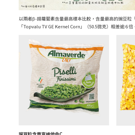
以兩者β-胡蘿蔔素含量最高樣本比較，含量最高的豌豆粒「Almaverd
「Topvalu TV GE Kernel Corn」（50.5微克）相差逾 6 倍
豌豆粒含豐富維他命C