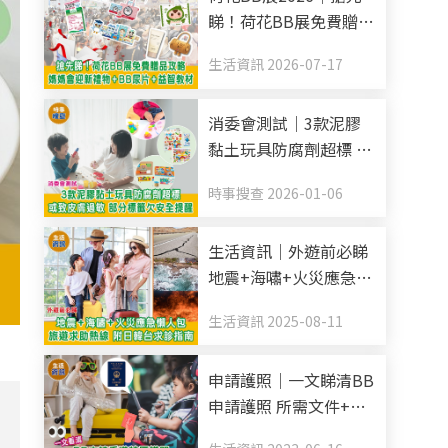
睇！荷花BB展免費贈品
攻略 媽媽會迎新禮物
生活資訊 2026-07-17
+BB尿片+益智教材
消委會測試｜3款泥膠
黏土玩具防腐劑超標 或
致皮膚過敏 部分標籤欠
時事搜查 2026-01-06
安全提醒
生活資訊｜外遊前必睇
地震+海嘯+火災應急懶
人包 旅遊求助熱線 附
生活資訊 2025-08-11
日韓台求診指南
申請護照｜一文睇清BB
申請護照 所需文件+申
請方法+照片規格