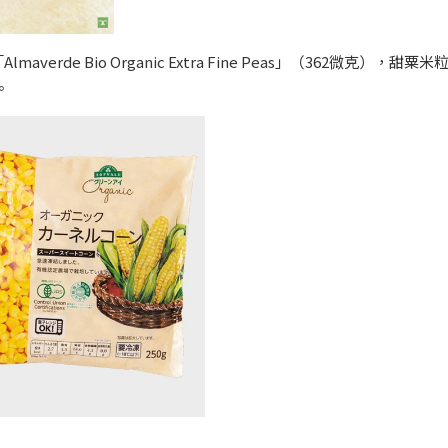
e Bio Organic Extra Fine Peas」（362微克），甜粟米
。