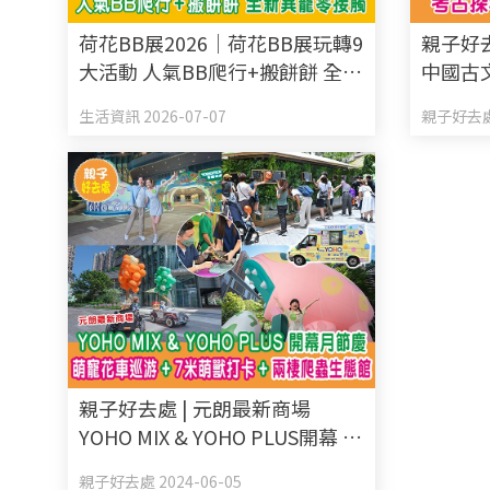
荷花BB展2026｜荷花BB展玩轉9
親子好
大活動 人氣BB爬行+搬餅餅 全新
中國古
異寵零接觸
蟲展覽
生活資訊 2026-07-07
親子好去處 
親子好去處 | 元朗最新商場
YOHO MIX & YOHO PLUS開幕 萌
寵花車巡游+7米萌獸打卡+兩棲
親子好去處 2024-06-05