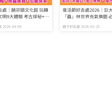
去處｜饒宗頤文化館 玩轉
復活節好去處2026｜巨
文明9大體驗 考古探秘+爬
「蟲」林世界充氣樂園 
+恐龍探索
高巨「蛇」滑梯+燈光變
2026-04-09
親子好去處 2026-03-25