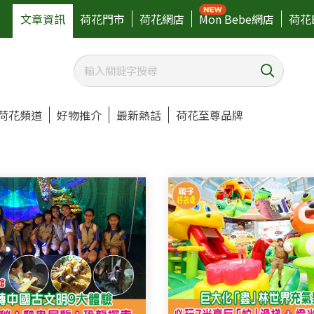
文章資訊
荷花門市
荷花網店
Mon Bebe網店
荷花
荷花頻道
好物推介
最新熱話
荷花至尊品牌