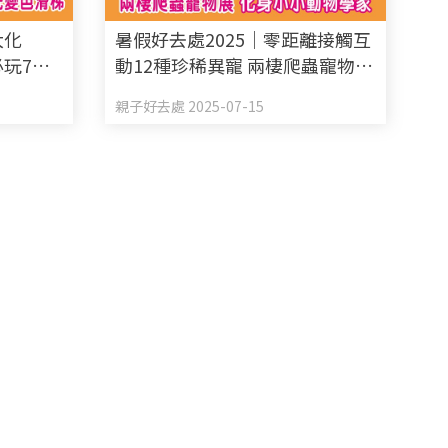
大化
暑假好去處2025｜零距離接觸互
必玩7米
動12種珍稀異寵 兩棲爬蟲寵物展
色滑梯
化身小小動物學家
親子好去處 2025-07-15