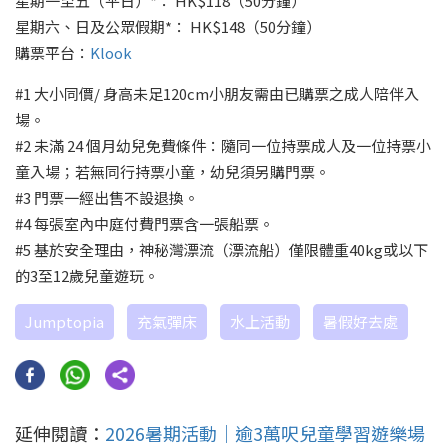
星期一至五（平日）*： HK$118（50分鐘）
星期六、日及公眾假期*： HK$148（50分鐘）
購票平台：
Klook
#1 大小同價/ 身高未足120cm小朋友需由已購票之成人陪伴入
場。
#2 未滿 24 個月幼兒免費條件：隨同一位持票成人及一位持票小
童入場；若無同行持票小童，幼兒須另購門票。
#3 門票一經出售不設退換。
#4 每張室內中庭付費門票含一張船票。
#5 基於安全理由，神秘灣漂流（漂流船）僅限體重40kg或以下
的3至12歲兒童遊玩。
Jumptopia
充氣彈床
水上活動
暑假好去處
延伸閱讀：
2026暑期活動｜逾3萬呎兒童學習遊樂場