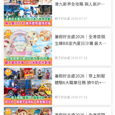
港九新界全攻略 與人氣IP打
卡 彈床歷險盡情放電（持續
更新）
親子好去處 2026-07-27
暑假好去處2026｜全港首個
生蠔BB室內夏日沙灘 最大室
內沙海+6.5米彩虹光影塔
親子好去處 2026-07-18
暑假好去處2026｜穿上制服
體驗6大職業任務 擠牛奶+駕
駛宇宙飛船+幫車輛加油
親子好去處 2026-07-16
暑假好去處2026｜全港首間