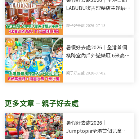
LABUBU復古理髮店主題展 4
米高ZIMOMO 11大立體打卡
位
親子好去處 2026-07-13
暑假好去處2026｜全港首個
橫跨室內戶外遊樂區 6米高滑
梯+消暑水戰+滑水道
親子好去處 2026-07-02
更多文章 – 親子好去處
暑假好去處2026｜
Jumptopia全港首個兒童透
明洗車屋 賽車巨型彈床+6.5