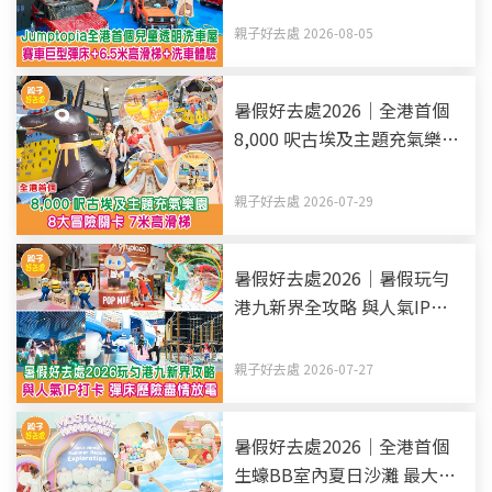
米高滑梯+洗車體驗
親子好去處 2026-08-05
暑假好去處2026｜全港首個
8,000 呎古埃及主題充氣樂園
8大冒險關卡 7米高滑梯
親子好去處 2026-07-29
暑假好去處2026｜暑假玩勻
港九新界全攻略 與人氣IP打
卡 彈床歷險盡情放電（持續
更新）
親子好去處 2026-07-27
暑假好去處2026｜全港首個
生蠔BB室內夏日沙灘 最大室