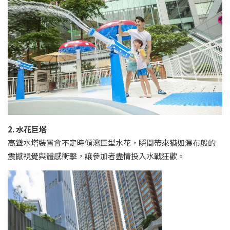
2. 水花巨塔
高聳水塔裝置會不定時傾瀉巨型水花，瞬間帶來猶如瀑布般的
震撼視覺與體感衝擊，讓參加者盡情投入水戰狂歡。