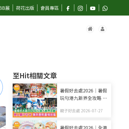
BB展
荷花出版
會員專區
至Hit相關文章
暑假好去處2026｜暑假
玩勻港九新界全攻略 與
人氣IP打卡 彈床歷險盡
親子好去處 2026-07-27
情放電（持續更新）
暑假好去處2026｜全港