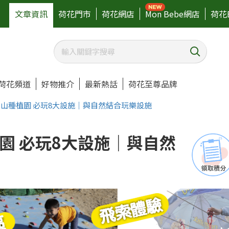
文章資訊
荷花門市
荷花網店
Mon Bebe網店
荷花
荷花頻道
好物推介
最新熱話
荷花至尊品牌
山種植園 必玩8大設施｜與自然結合玩樂設施
園 必玩8大設施｜與自然