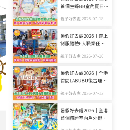
首個生蠔BB室內夏日沙
灘 最大室內沙海+6.5米
親子好去處 2026-07-18
彩虹光影塔
暑假好去處2026｜穿上
制服體驗6大職業任務
擠牛奶+駕駛宇宙飛船
親子好去處 2026-07-16
+幫車輛加油
暑假好去處2026｜全港
首間LABUBU復古理髮
店主題展 4米高
親子好去處 2026-07-13
ZIMOMO 11大立體打卡
位
暑假好去處2026｜全港
首個橫跨室內戶外遊樂
區 6米高滑梯+消暑水戰