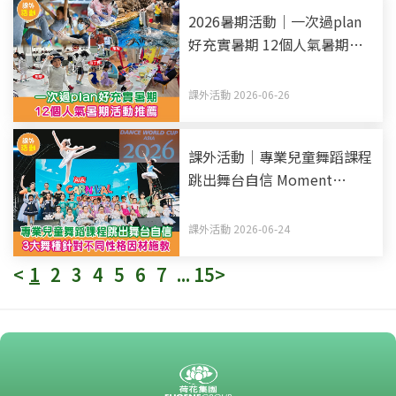
2026暑期活動｜一次過plan
好充實暑期 12個人氣暑期活
動推薦
課外活動 2026-06-26
課外活動｜專業兒童舞蹈課程
跳出舞台自信 Moment
Dance Studio 3大舞種 針對
不同性格因材施教
課外活動 2026-06-24
<
1
2
3
4
5
6
7
...
15
>