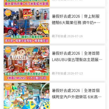
暑假好去處2026｜穿上制服
體驗6大職業任務 擠牛奶+駕
駛宇宙飛船+幫車輛加油
親子好去處 2026-07-16
暑假好去處2026｜全港首間
LABUBU復古理髮店主題展 4
米高ZIMOMO 11大立體打卡
位
親子好去處 2026-07-13
暑假好去處2026｜全港首個
橫跨室內戶外遊樂區 6米高滑
梯+消暑水戰+滑水道