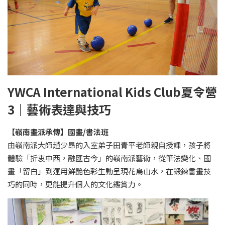
YWCA International Kids Club
夏令營
3
｜
藝術表達與技巧
【嶺南畫派承傳】國畫
/
書法班
由嶺南派大師趙少昂的入室弟子田青平老師親自授課，孩子將
體驗「折衷中西，融匯古今」的嶺南派藝術，從筆法變化、國
畫「留白」到運用鮮艷色彩生動呈現花鳥山水，在鍛鍊書畫技
巧的同時，更能提升個人的文化鑑賞力。