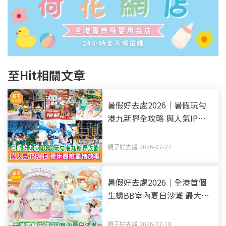
至Hit相關文章
暑假好去處2026｜暑假玩勻
港九新界全攻略 與人氣IP打
卡 彈床歷險盡情放電（持續
更新）
親子好去處 2026-07-27
暑假好去處2026｜全港首個
生蠔BB室內夏日沙灘 最大室
內沙海+6.5米彩虹光影塔
親子好去處 2026-07-18