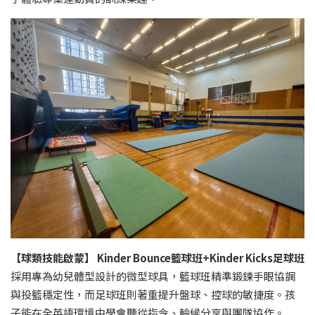
【球類技能啟蒙】
Kinder Bounce
籃球班
+Kinder Kicks
足球班
採用專為幼兒體型設計的微型球具，籃球班精準鍛鍊手眼協調
與投籃穩定性，而足球班則著重提升盤球、控球的敏捷度。孩
子能在全英語環境中學會聽從指令、輪候分享與團隊協作。