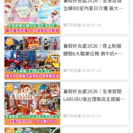
暑假好去處2026｜全港首個
生蠔BB室內夏日沙灘 最大室
內沙海+6.5米彩虹光影塔
親子好去處 2026-07-18
暑假好去處2026｜穿上制服
體驗6大職業任務 擠牛奶+駕
駛宇宙飛船+幫車輛加油
親子好去處 2026-07-16
暑假好去處2026｜全港首間
LABUBU復古理髮店主題展 4
米高ZIMOMO 11大立體打卡
位
親子好去處 2026-07-13