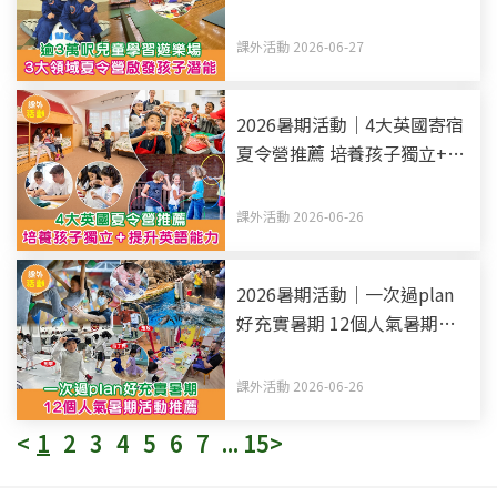
發孩子潛能
課外活動 2026-06-27
2026暑期活動｜4大英國寄宿
夏令營推薦 培養孩子獨立+提
升英語能力
課外活動 2026-06-26
2026暑期活動｜一次過plan
好充實暑期 12個人氣暑期活
動推薦
課外活動 2026-06-26
<
1
2
3
4
5
6
7
...
15
>