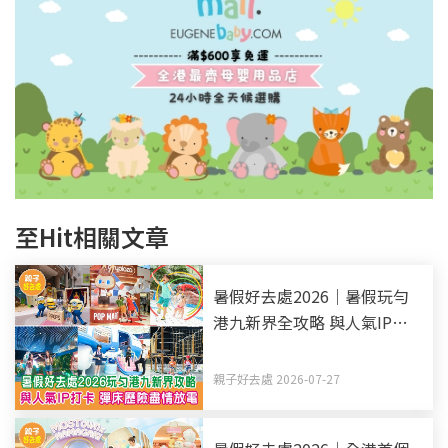
至Hit相關文章
暑假好去處2026｜暑假玩勻
港九新界全攻略 與人氣IP打
卡 彈床歷險盡情放電（持續
更新）
親子好去處 2026-07-27