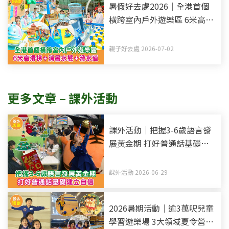
暑假好去處2026｜全港首個
橫跨室內戶外遊樂區 6米高滑
梯+消暑水戰+滑水道
親子好去處 2026-07-02
更多文章 – 課外活動
課外活動｜把握3-6歲語言發
展黃金期 打好普通話基礎建
立自信
課外活動 2026-06-29
2026暑期活動｜逾3萬呎兒童
學習遊樂場 3大領域夏令營啟