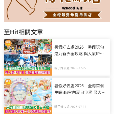
至Hit相關文章
暑假好去處2026｜暑假玩勻
港九新界全攻略 與人氣IP打
卡 彈床歷險盡情放電（持續
更新）
親子好去處 2026-07-27
暑假好去處2026｜全港首個
生蠔BB室內夏日沙灘 最大室
內沙海+6.5米彩虹光影塔
親子好去處 2026-07-18