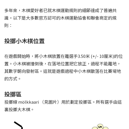
多年來，木棋愛好者已就木棋運動規則的細節達成了普遍共
識。以下是大多數官方認可的木棋運動協會和聯會商定的規
則：
投擲小木棋位置
在遊戲開始時，將小木棋放置在離選手3.50米 (+/- 10厘米)的位
置。小木棋被撞倒後，在落地位置把它放正，過程不能離地，
其數字朝向發射區。這就是遊戲過程中小木棋散落在比賽場地
的方式。
投擲區
投擲線 mölkkaari （見圖片）用於劃定投擲區。所有選手由這
裏投擲大木棋。