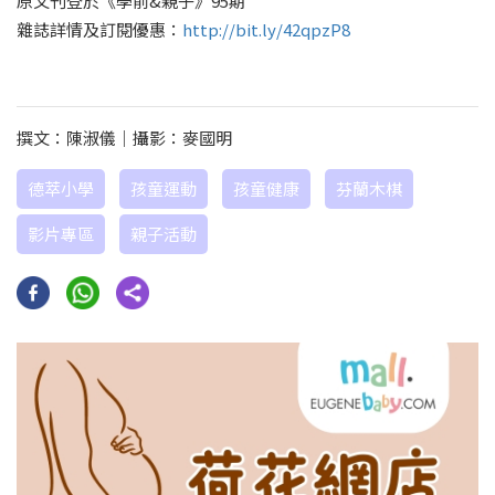
原文刊登於《學前&親子》95期
雜誌詳情及訂閱優惠：
http://bit.ly/42qpzP8
撰文：陳淑儀｜攝影：麥國明
德萃小學
孩童運動
孩童健康
芬蘭木棋
影片專區
親子活動