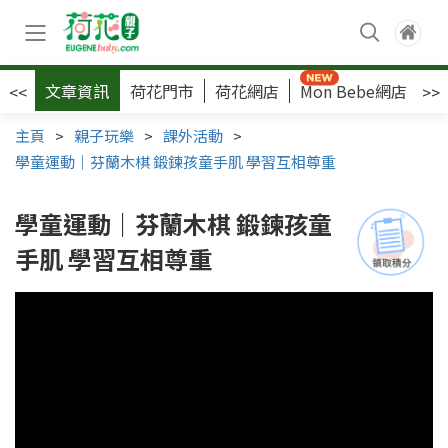
文章資訊
荷花門市
荷花網店
Mon Bebe網店
荷
<<
>>
主頁
>
親子玩樂
>
課外活動
>
學童運動｜芬蘭木棋 鍛鍊孩童手肌 學習互相尊重
學童運動｜芬蘭木棋 鍛鍊孩童
手肌 學習互相尊重