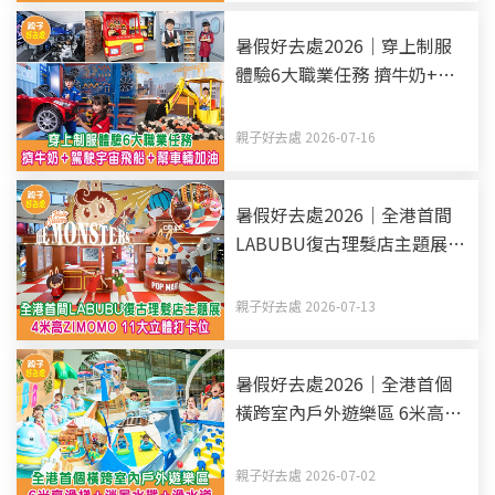
暑假好去處2026｜穿上制服
體驗6大職業任務 擠牛奶+駕
駛宇宙飛船+幫車輛加油
親子好去處 2026-07-16
暑假好去處2026｜全港首間
LABUBU復古理髮店主題展 4
米高ZIMOMO 11大立體打卡
位
親子好去處 2026-07-13
暑假好去處2026｜全港首個
橫跨室內戶外遊樂區 6米高滑
梯+消暑水戰+滑水道
親子好去處 2026-07-02