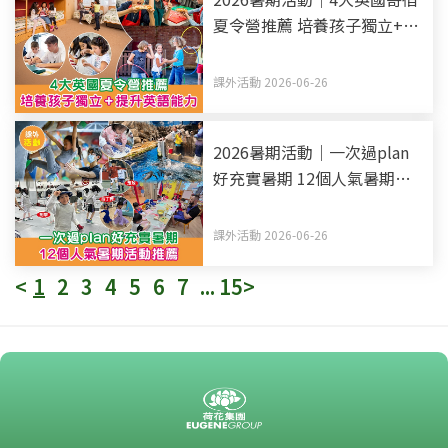
夏令營推薦 培養孩子獨立+提
升英語能力
課外活動 2026-06-26
2026暑期活動｜一次過plan
好充實暑期 12個人氣暑期活
動推薦
課外活動 2026-06-26
<
1
2
3
4
5
6
7
...
15
>