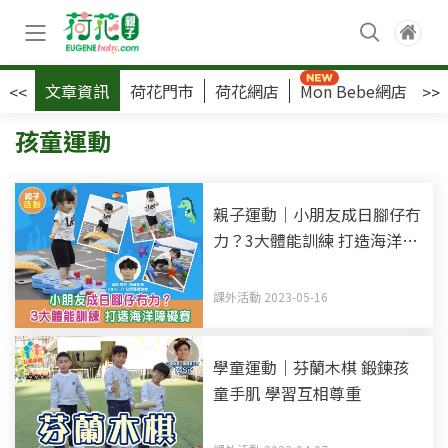
文章資訊
荷花門市
荷花網店
Mon Bebe網店
荷
<<
>>
孩童運動
親子運動｜小朋友成日腳仔冇
力？3大體能訓練 打造海洋障
礙賽
課外活動 2023-05-16
學童運動｜芬蘭木棋 鍛鍊孩
童手肌 學習互相尊重