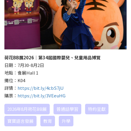
荷花
BB
展
2026
｜第
34
屆國際嬰兒、兒童用品博覽
日期：7月30-8月2日
地點：會展Hall 1
攤位：K04
詳情：
https://bit.ly/4cbS7jU
購票：
https://bit.ly/3VEeuHG
2026年8月荷花BB展
普通話學習
特約呈獻
寶寶語言發展
教育
升學