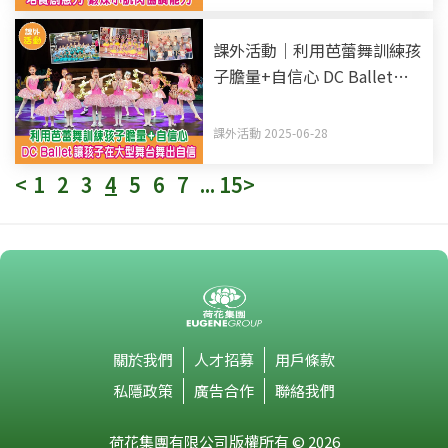
課外活動｜利用芭蕾舞訓練孩
子膽量+自信心 DC Ballet讓
孩子在大型舞台舞出自信
課外活動 2025-06-28
<
1
2
3
4
5
6
7
...
15
>
關於我們
人才招募
用戶條款
私隱政策
廣告合作
聯絡我們
荷花集團有限公司版權所有 © 2026