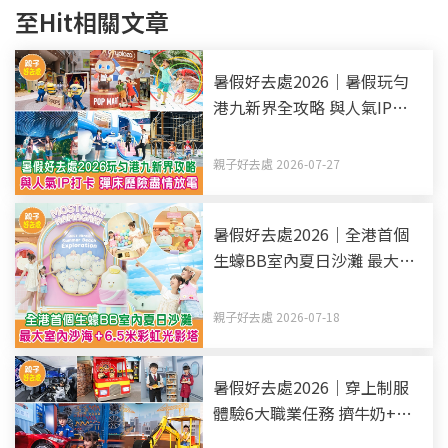
至Hit相關文章
暑假好去處2026｜暑假玩勻
港九新界全攻略 與人氣IP打
卡 彈床歷險盡情放電（持續
更新）
親子好去處 2026-07-27
暑假好去處2026｜全港首個
生蠔BB室內夏日沙灘 最大室
內沙海+6.5米彩虹光影塔
親子好去處 2026-07-18
暑假好去處2026｜穿上制服
體驗6大職業任務 擠牛奶+駕
駛宇宙飛船+幫車輛加油