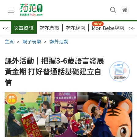
文章資訊
荷花門市
荷花網店
Mon Bebe網店
荷
<<
>>
主頁
>
親子玩樂
>
課外活動
課外活動｜把握3-6歲語言發展
黃金期 打好普通話基礎建立自
信