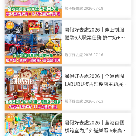
親子好去處 2026-07-18
暑假好去處2026｜穿上制服
體驗6大職業任務 擠牛奶+駕
駛宇宙飛船+幫車輛加油
親子好去處 2026-07-16
暑假好去處2026｜全港首間
LABUBU復古理髮店主題展 4
米高ZIMOMO 11大立體打卡
位
親子好去處 2026-07-13
暑假好去處2026｜全港首個
橫跨室內戶外遊樂區 6米高滑