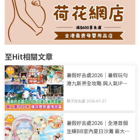
至Hit相關文章
暑假好去處2026｜暑假玩勻
港九新界全攻略 與人氣IP打
卡 彈床歷險盡情放電（持續
更新）
親子好去處 2026-07-27
暑假好去處2026｜全港首個
生蠔BB室內夏日沙灘 最大室
內沙海+6.5米彩虹光影塔