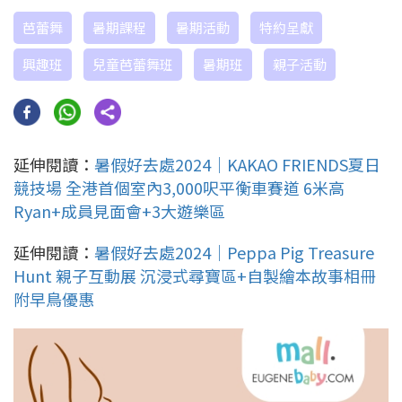
芭蕾舞
暑期課程
暑期活動
特約呈獻
興趣班
兒童芭蕾舞班
暑期班
親子活動
延伸閱讀：
暑假好去處2024｜KAKAO FRIENDS夏日
競技場 全港首個室內3,000呎平衡車賽道 6米高
Ryan+成員見面會+3大遊樂區
延伸閱讀：
暑假好去處2024｜Peppa Pig Treasure
Hunt 親子互動展 沉浸式尋寶區+自製繪本故事相冊
附早鳥優惠