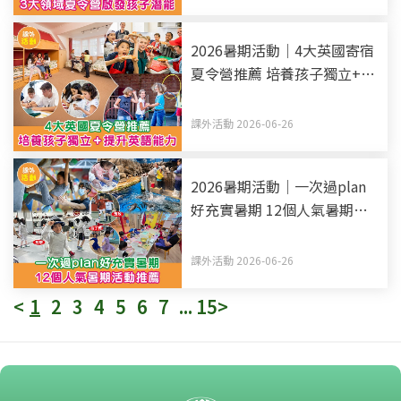
2026暑期活動｜4大英國寄宿
夏令營推薦 培養孩子獨立+提
升英語能力
課外活動 2026-06-26
2026暑期活動｜一次過plan
好充實暑期 12個人氣暑期活
動推薦
課外活動 2026-06-26
<
1
2
3
4
5
6
7
...
15
>