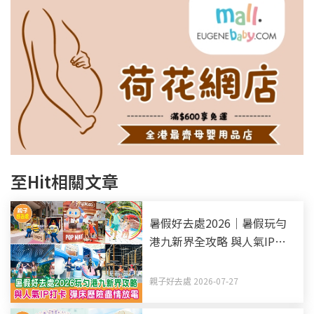
至Hit相關文章
暑假好去處2026｜暑假玩勻
港九新界全攻略 與人氣IP打
卡 彈床歷險盡情放電（持續
更新）
親子好去處 2026-07-27