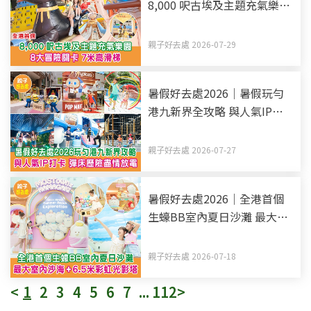
8,000 呎古埃及主題充氣樂園
8大冒險關卡 7米高滑梯
親子好去處 2026-07-29
暑假好去處2026｜暑假玩勻
港九新界全攻略 與人氣IP打
卡 彈床歷險盡情放電（持續
更新）
親子好去處 2026-07-27
暑假好去處2026｜全港首個
生蠔BB室內夏日沙灘 最大室
內沙海+6.5米彩虹光影塔
親子好去處 2026-07-18
<
1
2
3
4
5
6
7
...
112
>