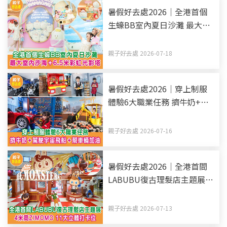
暑假好去處2026｜全港首個
生蠔BB室內夏日沙灘 最大室
內沙海+6.5米彩虹光影塔
親子好去處 2026-07-18
暑假好去處2026｜穿上制服
體驗6大職業任務 擠牛奶+駕
駛宇宙飛船+幫車輛加油
親子好去處 2026-07-16
暑假好去處2026｜全港首間
LABUBU復古理髮店主題展 4
米高ZIMOMO 11大立體打卡
位
親子好去處 2026-07-13