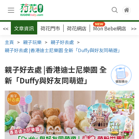
文章資訊
荷花門市
荷花網店
Mon Bebe網店
荷
<<
>>
主頁
>
親子玩樂
>
親子好去處
>
親子好去處 |香港迪士尼樂園 全新「Duffy與好友同萌遊」
親子好去處 |香港迪士尼樂園 全
新「Duffy與好友同萌遊」