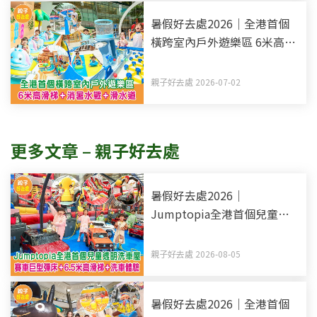
暑假好去處2026｜全港首個
橫跨室內戶外遊樂區 6米高滑
梯+消暑水戰+滑水道
親子好去處 2026-07-02
更多文章 – 親子好去處
暑假好去處2026｜
Jumptopia全港首個兒童透
明洗車屋 賽車巨型彈床+6.5
米高滑梯+洗車體驗
親子好去處 2026-08-05
暑假好去處2026｜全港首個