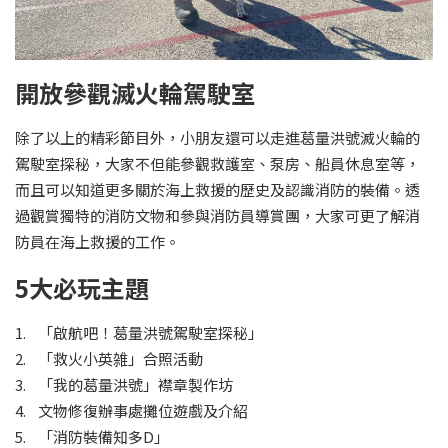
開放參觀滅火輪駕駛室
除了以上的精彩節目外，小朋友還可以走進葛量洪號滅火輪的
駕駛室探秘，大家不但能參觀救護室、泵房、船員休息室等，
而且可以知道更多關於海上救援的歷史及認識消防的裝備。透
過觀賞獨特的消防文物和參與消防員導賞團，大家可更了解消
防員在海上救援的工作。
5大必玩主題
1. 「啟航吧！葛量洪號駕駛室探秘」
2. 「救火小英雑」合照活動
3. 「我的葛量洪號」襟章製作坊
4. 文物修復辦事處攤位遊戲及介紹
5. 「消防裝備知多D」