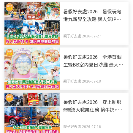
暑假好去處2026｜暑假玩勻
港九新界全攻略 與人氣IP打
卡 彈床歷險盡情放電（持續
更新）
親子好去處 2026-07-27
暑假好去處2026｜全港首個
生蠔BB室內夏日沙灘 最大室
內沙海+6.5米彩虹光影塔
親子好去處 2026-07-18
暑假好去處2026｜穿上制服
體驗6大職業任務 擠牛奶+駕
駛宇宙飛船+幫車輛加油
親子好去處 2026-07-16