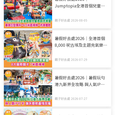
Jumptopia全港首個兒童透
明洗車屋 賽車巨型彈床+6.5
米高滑梯+洗車體驗
親子好去處 2026-08-05
暑假好去處2026｜全港首個
8,000 呎古埃及主題充氣樂園
8大冒險關卡 7米高滑梯
親子好去處 2026-07-29
暑假好去處2026｜暑假玩勻
港九新界全攻略 與人氣IP打
卡 彈床歷險盡情放電（持續
更新）
親子好去處 2026-07-27