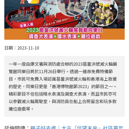
日期：2023-11-10
一年一度由康文署與消防處合辦的2023葛量洪號滅火輪展
覽館同樂日將於11月26日舉行。透過一連串免費特備節
目，市民可免費入場認識葛量洪號滅火輪和香港海上救援
的歷史，同樂日更是「香港博物館節2023」的節目之一。
精彩節目不但包括噴水表演及調查犬表演，而且市民亦可
以參觀滅火輪駕駛室，與消防員在船上合照留念和玩多款
攤位遊戲等。
延伸閱讀：
親子好去處｜太古「信望未來」社區嘉年