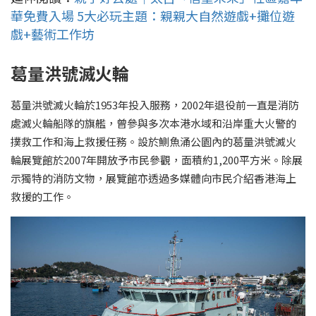
華免費入場 5大必玩主題：親親大自然遊戲+攤位遊
戲+藝術工作坊
葛量洪號滅火輪
葛量洪號滅火輪於1953年投入服務，2002年退役前一直是消防
處滅火輪船隊的旗艦，曾參與多次本港水域和沿岸重大火警的
撲救工作和海上救援任務。設於鰂魚涌公園內的葛量洪號滅火
輪展覽館於2007年開放予市民參觀，面積約1,200平方米。除展
示獨特的消防文物，展覽館亦透過多媒體向市民介紹香港海上
救援的工作。