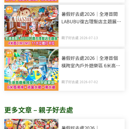
暑假好去處2026｜全港首間
LABUBU復古理髮店主題展 4
米高ZIMOMO 11大立體打卡
位
親子好去處 2026-07-13
暑假好去處2026｜全港首個
橫跨室內戶外遊樂區 6米高滑
梯+消暑水戰+滑水道
親子好去處 2026-07-02
更多文章 – 親子好去處
暑假好去處2026｜