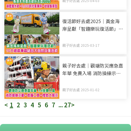
親子好去處 2025-04-03
復活節好去處2025｜黃金海
岸呈獻「智趣樂玩復活節」
10大遊戲專區 結合大自然及
復活節
親子好去處 2025-03-17
親子好去處｜觀塘防災應急嘉
年華 免費入場 消防操練示範
+救援工具+搜救犬展示
親子好去處 2025-01-02
<
1
2
3
4
5
6
7
...
27
>