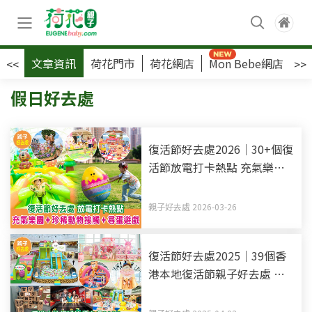
文章資訊
荷花門市
荷花網店
Mon Bebe網店
荷
<<
>>
假日好去處
復活節好去處2026｜30+個復
活節放電打卡熱點 充氣樂園
+珍稀動物接觸+尋蛋遊戲 (持
續更新)
親子好去處 2026-03-26
復活節好去處2025｜39個香
港本地復活節親子好去處 萌
寵撥水節+3,000呎充氣彈床
+迷宮飯展覽 (持續更新)