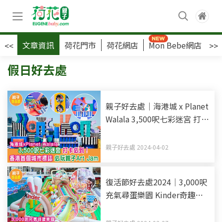
文章資訊
荷花門市
荷花網店
Mon Bebe網店
荷
<<
>>
假日好去處
親子好去處｜海港城 x Planet
Walala 3,500呎七彩迷宮 打卡
必到！ 香港首個城市標誌 必
玩親子Art Jamming +
親子好去處 2024-04-02
Insta360攝影教室
復活節好去處2024｜3,000呎
充氣尋蛋樂園 Kinder奇趣尋
蛋之旅 贏取88隻奇趣蛋 5米
高巨型滑梯+波波池+夾奇趣