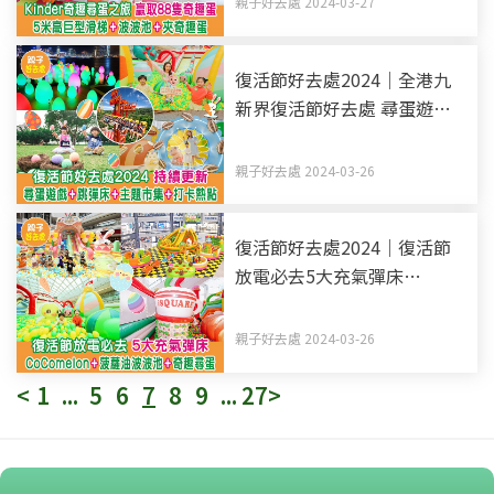
親子好去處 2024-03-27
蛋
復活節好去處2024｜全港九
新界復活節好去處 尋蛋遊戲
+跳彈床+主題市集+打卡熱點
（持續更新）
親子好去處 2024-03-26
復活節好去處2024｜復活節
放電必去5大充氣彈床
CoComelon+菠蘿油波波池
+奇趣尋蛋
親子好去處 2024-03-26
<
1
...
5
6
7
8
9
...
27
>