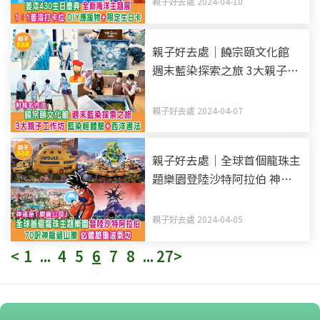
親子好去處 2024-04-10
生日卡
親子好去處｜饒宗頤文化館
週末藍染探索之旅 3大親子工
作坊 藍染輕體驗+西洋書法
附報名方法
親子好去處 2024-04-07
親子好去處｜全球首個龍珠主
題樂園登陸沙特阿拉伯 神還
原「膠囊公司」70呎神龍過
山車+必體驗龜波氣功
親子好去處 2024-04-05
<
1
...
4
5
6
7
8
...
27
>