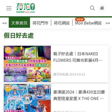
文章資訊
荷花門市
荷花網店
Mon Bebe網店
荷
<<
>>
假日好去處
親子好去處｜日本NAKED
FLOWERS 花舞光影展4月尾
首度來港 近萬尺8大花朵秘境
展區 沉浸式打卡
親子好去處 2024-04-13
姜濤誕2024｜姜濤430生日慶
典登陸皇室堡 X THE ONE 全
新海洋主題展 1：1姜濤打卡
位 姜糖必玩DIY應援物+限定