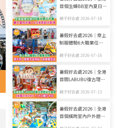
首個生蠔BB室內夏日沙
灘 最大室內沙海+6.5米
親子好去處 2026-07-18
彩虹光影塔
暑假好去處2026｜穿上
制服體驗6大職業任務
擠牛奶+駕駛宇宙飛船
親子好去處 2026-07-16
+幫車輛加油
暑假好去處2026｜全港
首間LABUBU復古理髮
店主題展 4米高
親子好去處 2026-07-13
ZIMOMO 11大立體打卡
位
暑假好去處2026｜全港
首個橫跨室內戶外遊樂
集
區 6米高滑梯+消暑水戰