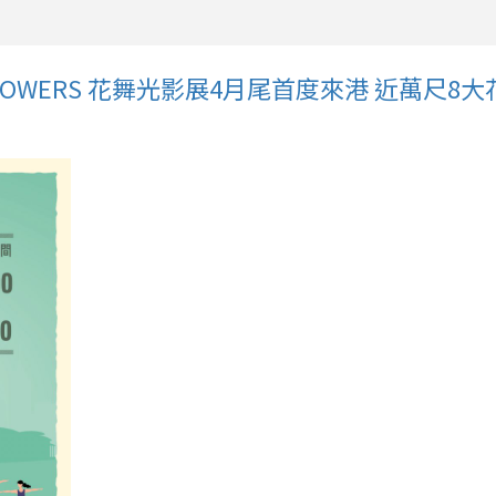
LOWERS 花舞光影展4月尾首度來港 近萬尺8大