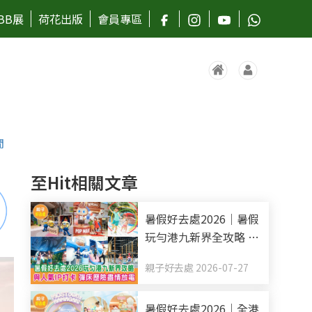
BB展
荷花出版
會員專區
閒
至Hit相關文章
暑假好去處2026｜暑假
玩勻港九新界全攻略 與
人氣IP打卡 彈床歷險盡
親子好去處 2026-07-27
情放電（持續更新）
暑假好去處2026｜全港