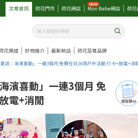
文章資訊
荷花門市
荷花網店
Mon Bebe網店
荷花
荷花頻道
好物推介
最新熱話
荷花至尊品牌
夏誌：海濱喜動」一連3個月 免費任玩26項戶外活動 打卡+放電+消
海濱喜動」一連3個月 免
+放電+消閒