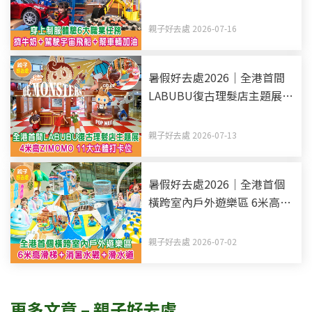
駛宇宙飛船+幫車輛加油
親子好去處 2026-07-16
暑假好去處2026｜全港首間
LABUBU復古理髮店主題展 4
米高ZIMOMO 11大立體打卡
位
親子好去處 2026-07-13
暑假好去處2026｜全港首個
橫跨室內戶外遊樂區 6米高滑
梯+消暑水戰+滑水道
親子好去處 2026-07-02
更多文章 – 親子好去處