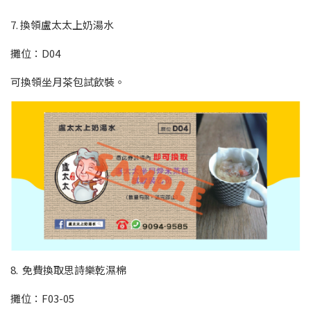
7. 換領盧太太上奶湯水
攤位：D04
可換領坐月茶包試飲裝。
8. 免費換取思詩樂乾濕棉
攤位：F03-05