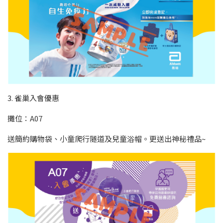
3. 雀巢入會優惠
攤位：A07
送簡約購物袋、小童爬行隧道及兒童浴帽。更送出神秘禮品~