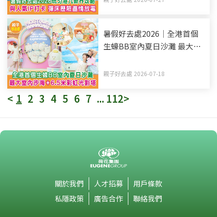
暑假好去處2026｜全港首個
生蠔BB室內夏日沙灘 最大室
內沙海+6.5米彩虹光影塔
親子好去處 2026-07-18
<
1
2
3
4
5
6
7
...
112
>
關於我們
人才招募
用戶條款
私隱政策
廣告合作
聯絡我們