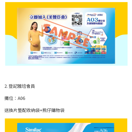
2. 登記雅培會員
攤位：A06
送換片墊配收納袋+熊仔購物袋