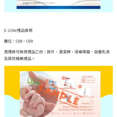
5. Ulife禮品換領
攤位：C08、C09
憑禮券可換領禮品乙份：尿片、清潔棉、消毒噴霧、滋養乳液
及其他精美禮品。