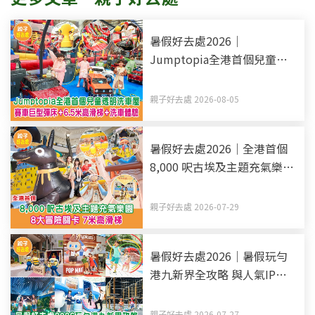
暑假好去處2026｜
Jumptopia全港首個兒童透
明洗車屋 賽車巨型彈床+6.5
米高滑梯+洗車體驗
親子好去處 2026-08-05
暑假好去處2026｜全港首個
8,000 呎古埃及主題充氣樂園
8大冒險關卡 7米高滑梯
親子好去處 2026-07-29
暑假好去處2026｜暑假玩勻
港九新界全攻略 與人氣IP打
卡 彈床歷險盡情放電（持續
更新）
親子好去處 2026-07-27