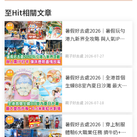
至Hit相關文章
暑假好去處2026｜暑假玩勻
港九新界全攻略 與人氣IP打
卡 彈床歷險盡情放電（持續
更新）
親子好去處 2026-07-27
暑假好去處2026｜全港首個
生蠔BB室內夏日沙灘 最大室
內沙海+6.5米彩虹光影塔
親子好去處 2026-07-18
暑假好去處2026｜穿上制服
體驗6大職業任務 擠牛奶+駕