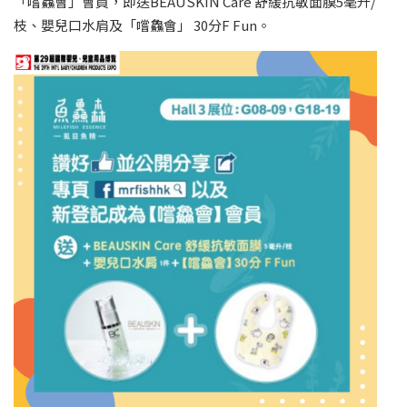
「嚐鱻會」會員，即送BEAUSKIN Care 舒緩抗敏面膜5毫升/
枝、嬰兒口水肩及「嚐鱻會」 30分F Fun。