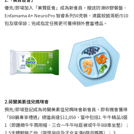
優先/即場加入「美贊臣會」成為新會員，贈送防滑矽膠餐盤、
Enfamama A+ NeuroPro 智睿系列50克裝、滴露殺菌濕紙巾10
包及環保袋；完成指定任務更可獲得額外豐富禮品。
2.荷蘭美素佳兒媽咪會
預先/即場登記成為荷蘭美素佳兒媽咪會新會員，即有機會獲得
「BB展專享禮遇」總值高達$12,050，當中包括1. 牛牛精品3選
1（即趣緻牛牛兩用帽、三合一牛牛咕臣被或牛牛BB車坐墊）；
2. 5天體驗裝乙份（限懷孕中及子女未滿6個月媽媽）； 3.