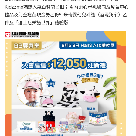
Kidzzmo媽媽人氣百寶袋乙個； 4. 香港心母乳顧問及疫苗中心
禮品及兒童疫苗現金券乙份5. 米奇嬰幼兒斗篷（香港獨家）乙
件及「迪士尼美語世界」體驗版。