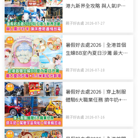
港九新界全攻略 與人氣IP打
卡 彈床歷險盡情放電（持續
更新）
親子好去處 2026-07-27
暑假好去處2026｜全港首個
生蠔BB室內夏日沙灘 最大室
內沙海+6.5米彩虹光影塔
親子好去處 2026-07-18
暑假好去處2026｜穿上制服
體驗6大職業任務 擠牛奶+駕
駛宇宙飛船+幫車輛加油
親子好去處 2026-07-16