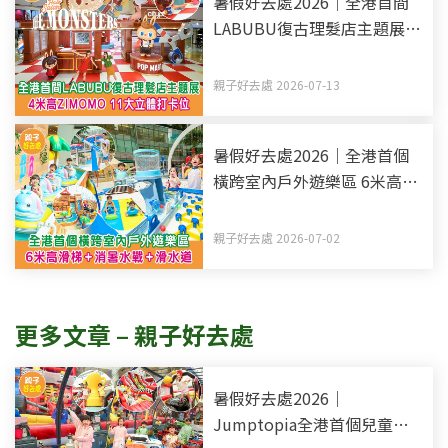
暑假好去處2026｜全港首間
LABUBU復古理髮店主題展 4
米高ZIMOMO 11大立體打卡
位
親子好去處 2026-07-13
暑假好去處2026｜全港首個
橫跨室內戶外遊樂區 6米高滑
梯+消暑水戰+滑水道
親子好去處 2026-07-02
更多文章 – 親子好去處
暑假好去處2026｜
Jumptopia全港首個兒童透