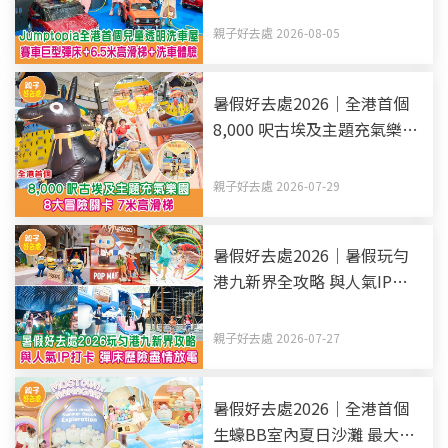
明洗車屋 賽車巨型彈床+6.5
米高滑梯+洗車體驗
親子好去處 2026-08-05
暑假好去處2026｜全港首個
8,000 呎古埃及主題充氣樂園
8大冒險關卡 7米高滑梯
親子好去處 2026-07-29
暑假好去處2026｜暑假玩勻
港九新界全攻略 與人氣IP打
卡 彈床歷險盡情放電（持續
更新）
親子好去處 2026-07-27
暑假好去處2026｜全港首個
生蠔BB室內夏日沙灘 最大室