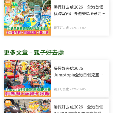
暑假好去處2026｜全港首個
橫跨室內戶外遊樂區 6米高滑
梯+消暑水戰+滑水道
親子好去處 2026-07-02
更多文章 – 親子好去處
暑假好去處2026｜
Jumptopia全港首個兒童透
明洗車屋 賽車巨型彈床+6.5
米高滑梯+洗車體驗
親子好去處 2026-08-05
暑假好去處2026｜全港首個