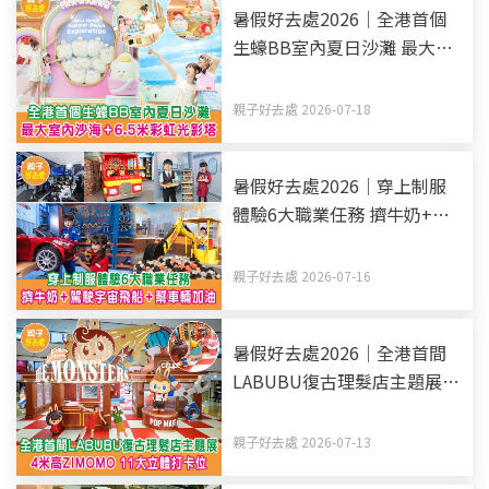
暑假好去處2026｜全港首個
生蠔BB室內夏日沙灘 最大室
內沙海+6.5米彩虹光影塔
親子好去處 2026-07-18
暑假好去處2026｜穿上制服
體驗6大職業任務 擠牛奶+駕
駛宇宙飛船+幫車輛加油
親子好去處 2026-07-16
暑假好去處2026｜全港首間
LABUBU復古理髮店主題展 4
米高ZIMOMO 11大立體打卡
位
親子好去處 2026-07-13