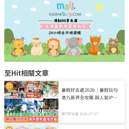
至Hit相關文章
暑假好去處2026｜暑假玩勻
港九新界全攻略 與人氣IP打
卡 彈床歷險盡情放電（持續
更新）
親子好去處 2026-07-27