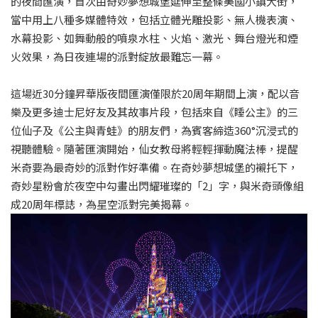
的夜間匯演，首次由奇妙夢想城堡延伸至整條美國小鎮大街，
當中用上八種多媒體特效，包括立體光雕投影、無人機表演、
水幕投影、如舞動般的噴泉水柱、火焰、激光、舞台燈光和煙
火效果，為日夜連場的派對綻放最難忘一幕。
這場近30分鐘昇華版夜間匯演僅限於20周年期間上演，配以音
樂及更多迪士尼好友及其故事片段，包括來自《睡公主》的三
位仙子及《公主與青蛙》的朋友們，為賓客締造360°沉浸式的
視聽體驗。隨著匯演開始，仙女教母將輕輕揮動魔法棒，提醒
米奇要為最奇妙的派對作好準備。在奇妙夢想城堡的襯托下，
奇妙星粉會於夜空中勾畫出閃耀璀璨的「2」字，與米奇頭像組
成20周年標誌，為星空派對完美揭幕。