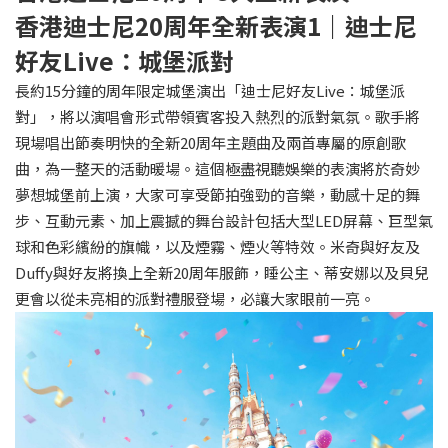
香港迪士尼20周年全新表演1｜迪士尼
好友Live：城堡派對
長約15分鐘的周年限定城堡演出「迪士尼好友Live：城堡派
對」，將以演唱會形式帶領賓客投入熱烈的派對氣氛。歌手將
現場唱出節奏明快的全新20周年主題曲及兩首專屬的原創歌
曲，為一整天的活動暖場。這個極盡視聽娛樂的表演將於奇妙
夢想城堡前上演，大家可享受節拍強勁的音樂，動感十足的舞
步、互動元素、加上震撼的舞台設計包括大型LED屏幕、巨型氣
球和色彩繽紛的旗幟，以及煙霧、煙火等特效。米奇與好友及
Duffy與好友將換上全新20周年服飾，睡公主、蒂安娜以及貝兒
更會以從未亮相的派對禮服登場，必讓大家眼前一亮。