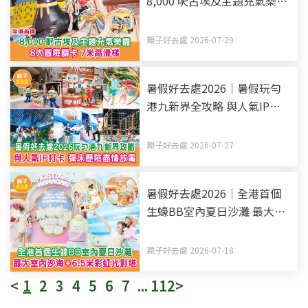
8,000 呎古埃及主題充氣樂園
8大冒險關卡 7米高滑梯
親子好去處 2026-07-29
暑假好去處2026｜暑假玩勻
港九新界全攻略 與人氣IP打
卡 彈床歷險盡情放電（持續
更新）
親子好去處 2026-07-27
暑假好去處2026｜全港首個
生蠔BB室內夏日沙灘 最大室
內沙海+6.5米彩虹光影塔
親子好去處 2026-07-18
<
1
2
3
4
5
6
7
...
112
>