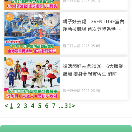
親子好去處 2026-05-14
親子好去處｜XVENTURE室內
運動技競場 首次登陸香港 全
港最高繩網陣 8米高最斜滑梯
親子好去處 2026-05-05
復活節好去處2026｜6大職業
體驗 變身夢想實習生 消防員
+太空人+薄餅小廚神
親子好去處 2026-03-20
<
1
2
3
4
5
6
7
...
31
>