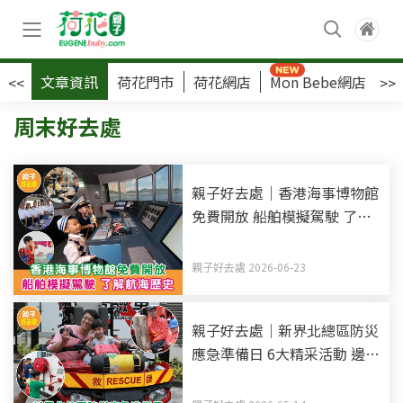
文章資訊
荷花門市
荷花網店
Mon Bebe網店
荷
<<
>>
周末好去處
親子好去處｜香港海事博物館
免費開放 船舶模擬駕駛 了解
航海歷史
親子好去處 2026-06-23
親子好去處｜新界北總區防災
應急準備日 6大精采活動 邊玩
邊學掌握防災資訊