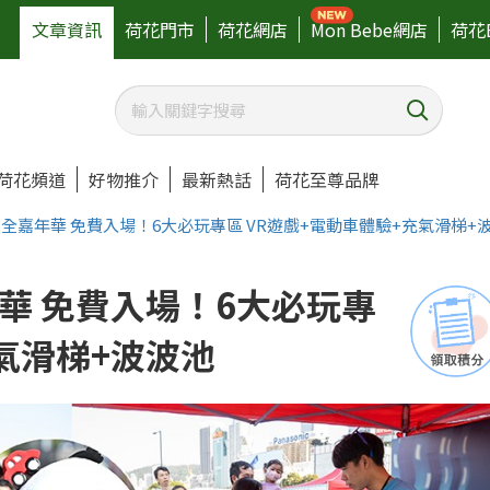
文章資訊
荷花門市
荷花網店
Mon Bebe網店
荷花
荷花頻道
好物推介
最新熱話
荷花至尊品牌
全嘉年華 免費入場！6大必玩專區 VR遊戲+電動車體驗+充氣滑梯+
華 免費入場！6大必玩專
充氣滑梯+波波池