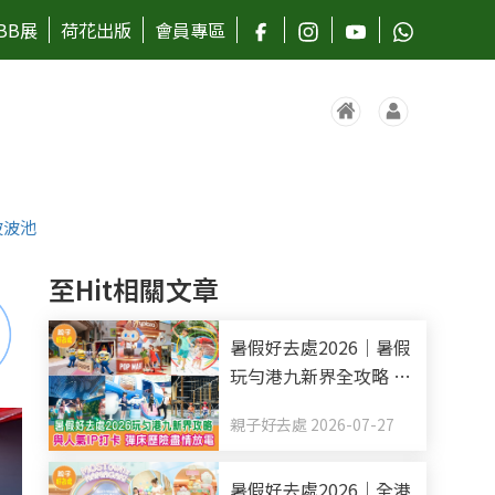
BB展
荷花出版
會員專區
波波池
至Hit相關文章
暑假好去處2026｜暑假
玩勻港九新界全攻略 與
人氣IP打卡 彈床歷險盡
親子好去處 2026-07-27
情放電（持續更新）
暑假好去處2026｜全港