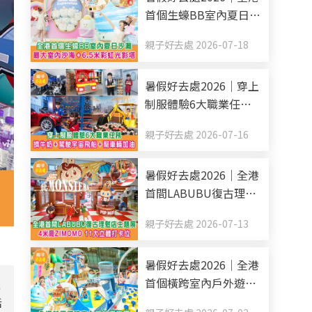
首個生蠔BB室內夏日沙
灘 最大室內沙海+6.5米
親子好去處 2026-07-18
彩虹光影塔
暑假好去處2026｜穿上
制服體驗6大職業任務
擠牛奶+駕駛宇宙飛船
親子好去處 2026-07-16
+幫車輛加油
暑假好去處2026｜全港
首間LABUBU復古理髮
店主題展 4米高
親子好去處 2026-07-13
ZIMOMO 11大立體打卡
位
暑假好去處2026｜全港
首個橫跨室內戶外遊樂
入
區 6米高滑梯+消暑水戰
活