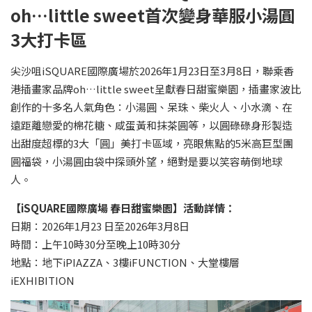
oh
…
little sweet
首次變身華服小湯圓
3
大
打卡區
尖沙咀iSQUARE國際廣場於2026年1月23日至3月8日，聯乘香
港插畫家品牌oh…little sweet呈獻春日甜蜜樂園，插畫家波比
創作的十多名人氣角色：小湯圓、呆珠、柴火人、小水滴、在
遠距離戀愛的棉花糖、咸蛋黃和抹茶圓等，以圓碌碌身形製造
出甜度超標的3大「圓」美打卡區域，亮眼焦點的5米高巨型團
圓福袋，小湯圓由袋中探頭外望，絕對是要以笑容萌倒地球
人。
【
iSQUARE
國際廣場
春日甜蜜樂園】活動詳情：
日期：2026年1月23 日至2026年3月8日
時間：上午10時30分至晚上10時30分
地點：地下iPIAZZA、3樓iFUNCTION、大堂樓層
iEXHIBITION