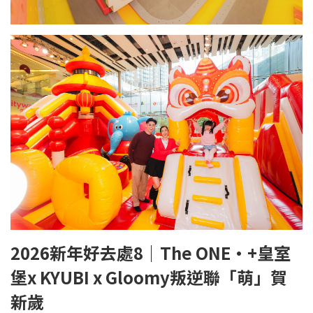
2026
新年好去處8｜
The ONE
·
+
皇室
堡
x KYUBI x Gloomy
叛逆聯「萌」賀
新歲