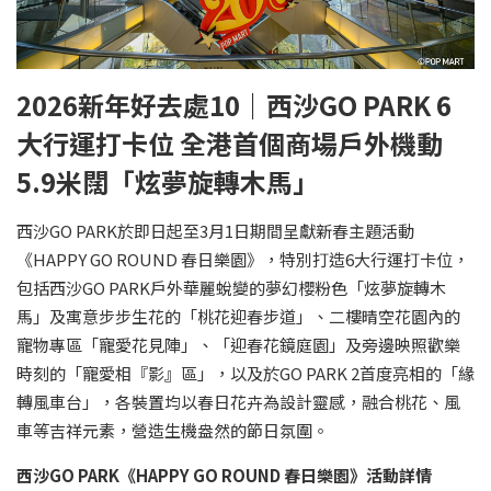
2026
新年好去處10｜
西沙
GO PARK 6
大行運打卡位
全港首個商場戶外機動
5.9
米闊「炫夢旋轉木馬」
西沙GO PARK於即日起至3月1日期間呈獻新春主題活動
《HAPPY GO ROUND 春日樂園》，特別打造6大行運打卡位，
包括西沙GO PARK戶外華麗蛻變的夢幻櫻粉色「炫夢旋轉木
馬」及寓意步步生花的「桃花迎春步道」、二樓晴空花園內的
寵物專區「寵愛花見陣」、「迎春花鏡庭園」及旁邊映照歡樂
時刻的「寵愛相『影』區」，以及於GO PARK 2首度亮相的「緣
轉風車台」，各裝置均以春日花卉為設計靈感，融合桃花、風
車等吉祥元素，營造生機盎然的節日氛圍。
西沙
GO PARK
《
HAPPY GO ROUND
春日樂園》活動詳情