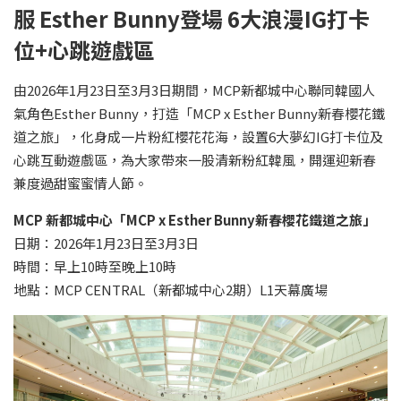
服
Esther Bunny
登場
6
大浪漫
IG
打卡
位
+
心跳遊戲區
由2026年1月23日至3月3日期間，MCP新都城中心聯同韓國人
氣角色Esther Bunny，打造「MCP x Esther Bunny新春櫻花鐵
道之旅」，化身成一片粉紅櫻花花海，設置6大夢幻IG打卡位及
心跳互動遊戲區，為大家帶來一股清新粉紅韓風，開運迎新春
兼度過甜蜜蜜情人節。
MCP
新都城中心「
MCP x Esther Bunny
新春櫻花鐵道之旅」
日期：2026年1月23日至3月3日
時間：早上10時至晚上10時
地點：MCP CENTRAL（新都城中心2期）L1天幕廣場