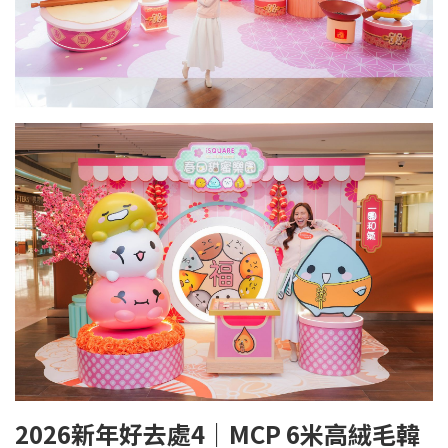
2026
新年好去處4｜
MCP
6
米高絨毛韓