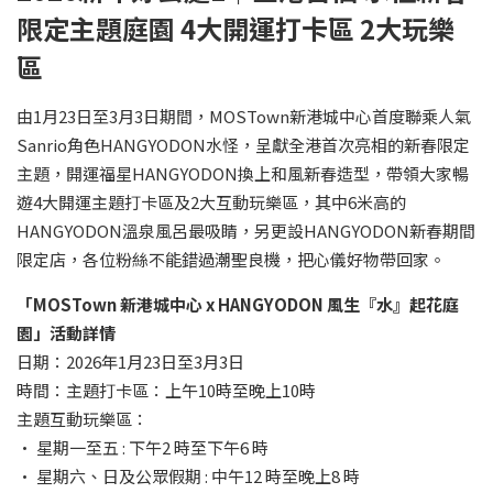
限定主題庭園 4
大開運打卡區 2
大玩樂
區
由1月23日至3月3日期間，MOSTown新港城中心首度聯乘人氣
Sanrio角色HANGYODON水怪，呈獻全港首次亮相的新春限定
主題，開運福星HANGYODON換上和風新春造型，帶領大家暢
遊4大開運主題打卡區及2大互動玩樂區，其中6米高的
HANGYODON溫泉風呂最吸睛，另更設HANGYODON新春期間
限定店，各位粉絲不能錯過潮聖良機，把心儀好物帶回家。
「
MOSTown
新港城中心
x HANGYODON
風生『水』起花庭
園」活動詳情
日期：2026年1月23日至3月3日
時間：主題打卡區：上午10時至晚上10時
主題互動玩樂區：
• 星期一至五 : 下午2 時至下午6 時
• 星期六、日及公眾假期 : 中午12 時至晚上8 時