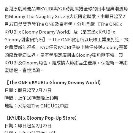
香港原創潮流品牌KYUBI與Y2K時期席捲全球的日本經典潮流角
色Gloomy The Naughty Grizzly大玩限定聯乘，由即日起至2
月27日雙雙登陸The ONE及皇室堡，分別呈獻 【The ONE x
KYUBI x Gloomy Dreamy World】及【皇室堡x KYUBI x
Gloomy甜蜜研究所】。The ONE限定店以玩味工業風打造，揉
合農曆新年祝福，KYU仔及KYUBI仔披上熊仔裝與Gloomy歪著
頭感受夢幻世界，皇室堡限定店則由Gloomy獨角獸率領一眾
KYUBI及Gloomy角色，組成情人節甜品生產線，保證新一年甜
蜜爆燈、喜悅滿瀉。
【
The ONE x KYUBI x Gloomy Dreamy World
】
日期：即日起至2月27日
時間：上午10時至晚上10時
地點：尖沙咀The ONE UG2中庭
【
KYUBI x Gloomy Pop-Up Store
】
日期：即日起至2月27日