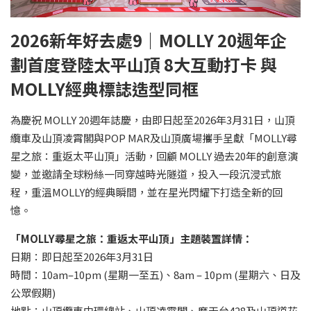
2026
新年好去處9｜
MOLLY 20
週年企
劃首度登陸太平山頂
8
大互動打卡
與
MOLLY
經典標誌造型同框
為慶祝 MOLLY 20週年誌慶，由即日起至2026年3月31日，山頂
纜車及山頂凌霄閣與POP MAR及山頂廣場攜手呈獻「MOLLY尋
星之旅：重返太平山頂」活動，回顧 MOLLY 過去20年的創意演
變，並邀請全球粉絲一同穿越時光隧道，投入一段沉浸式旅
程，重溫MOLLY的經典瞬間，並在星光閃耀下打造全新的回
憶。
「
MOLLY
尋星之旅：重返太平山頂」主題裝置詳情：
日期：即日起至2026年3月31日
時間：10am–10pm (星期一至五)、8am – 10pm (星期六、日及
公眾假期)
地點：山頂纜車中環總站、山頂凌霄閣、摩天台428及山頂道花