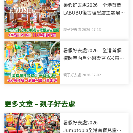
暑假好去處2026｜全港首間
LABUBU復古理髮店主題展 4
米高ZIMOMO 11大立體打卡
位
親子好去處 2026-07-13
暑假好去處2026｜全港首個
橫跨室內戶外遊樂區 6米高滑
梯+消暑水戰+滑水道
親子好去處 2026-07-02
更多文章 – 親子好去處
暑假好去處2026｜
Jumptopia全港首個兒童透