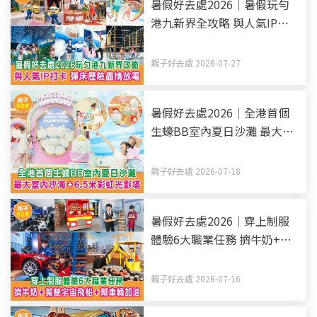
暑假好去處2026｜暑假玩勻
港九新界全攻略 與人氣IP打
卡 彈床歷險盡情放電（持續
更新）
親子好去處 2026-07-27
暑假好去處2026｜全港首個
生蠔BB室內夏日沙灘 最大室
內沙海+6.5米彩虹光影塔
親子好去處 2026-07-18
暑假好去處2026｜穿上制服
體驗6大職業任務 擠牛奶+駕
駛宇宙飛船+幫車輛加油
親子好去處 2026-07-16