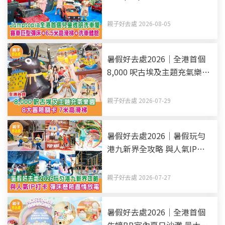
明洗車屋 賽車巨型彈床+6.5
米高滑梯+洗車體驗
親子好去處 2026-08-05
暑假好去處2026｜全港首個
8,000 呎古埃及主題充氣樂園
8大冒險關卡 7米高滑梯
親子好去處 2026-07-29
暑假好去處2026｜暑假玩勻
港九新界全攻略 與人氣IP打
卡 彈床歷險盡情放電（持續
更新）
親子好去處 2026-07-27
暑假好去處2026｜全港首個