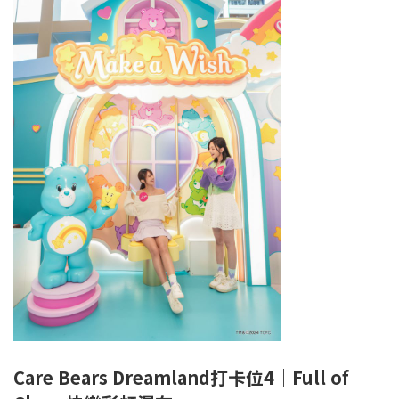
Care Bears Dreamland打卡位4｜Full of