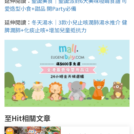
延伸閱讀：
聖誕美食｜聖誕派對6大美味吸睛食譜 可
愛造型小食+甜品 開Party必備
延伸閱讀：
冬天湯水｜3款小兒止咳潤肺湯水推介 健
脾潤肺+化痰止咳+增加兒童抵抗力
至Hit相關文章