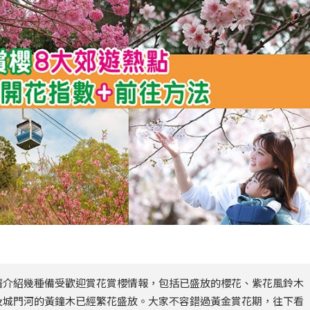
署介紹幾種備受歡迎賞花賞櫻情報，包括已盛放的櫻花、紫花風鈴木
及城門河的黃鐘木已經繁花盛放。大家不容錯過黃金賞花期，往下看