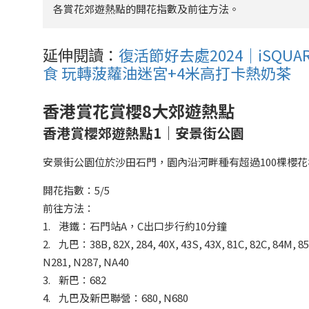
各賞花郊遊熱點的開花指數及前往方法。
延伸閱讀：
復活節好去處2024｜iSQ
食 玩轉菠蘿油迷宮+4米高打卡熱奶茶
香港賞花賞櫻8大郊遊熱點
香港賞櫻郊遊熱點1｜安景街公園
安景街公園位於沙田石門，園內沿河畔種有超過100棵櫻
開花指數：5/5
前往方法：
1. 港鐵：石門站A，C出口步行約10分鐘
2. 九巴：38B, 82X, 284, 40X, 43S, 43X, 81C, 82C, 84M, 85K
N281, N287, NA40
3. 新巴：682
4. 九巴及新巴聯營：680, N680