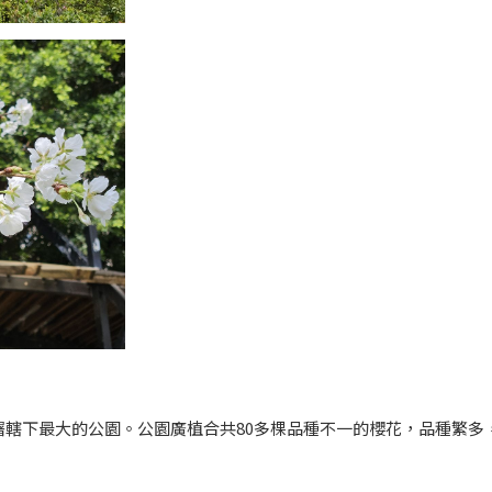
署轄下最大的公園。公園廣植合共80多棵品種不一的櫻花，品種繁多