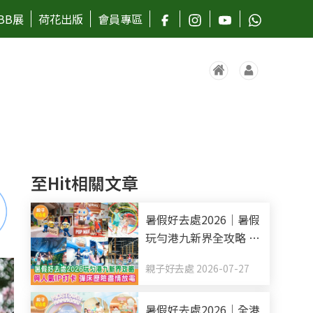
BB展
荷花出版
會員專區
至Hit相關文章
暑假好去處2026｜暑假
玩勻港九新界全攻略 與
人氣IP打卡 彈床歷險盡
親子好去處 2026-07-27
情放電（持續更新）
暑假好去處2026｜全港