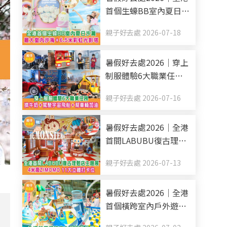
首個生蠔BB室內夏日沙
灘 最大室內沙海+6.5米
親子好去處 2026-07-18
彩虹光影塔
暑假好去處2026｜穿上
制服體驗6大職業任務
擠牛奶+駕駛宇宙飛船
親子好去處 2026-07-16
+幫車輛加油
暑假好去處2026｜全港
首間LABUBU復古理髮
店主題展 4米高
親子好去處 2026-07-13
ZIMOMO 11大立體打卡
位
暑假好去處2026｜全港
首個橫跨室內戶外遊樂
區 6米高滑梯+消暑水戰