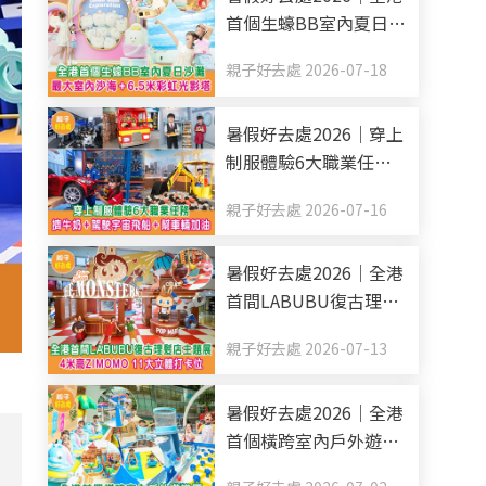
首個生蠔BB室內夏日沙
灘 最大室內沙海+6.5米
親子好去處 2026-07-18
彩虹光影塔
暑假好去處2026｜穿上
制服體驗6大職業任務
擠牛奶+駕駛宇宙飛船
親子好去處 2026-07-16
+幫車輛加油
暑假好去處2026｜全港
首間LABUBU復古理髮
店主題展 4米高
親子好去處 2026-07-13
ZIMOMO 11大立體打卡
位
暑假好去處2026｜全港
首個橫跨室內戶外遊樂
區 6米高滑梯+消暑水戰