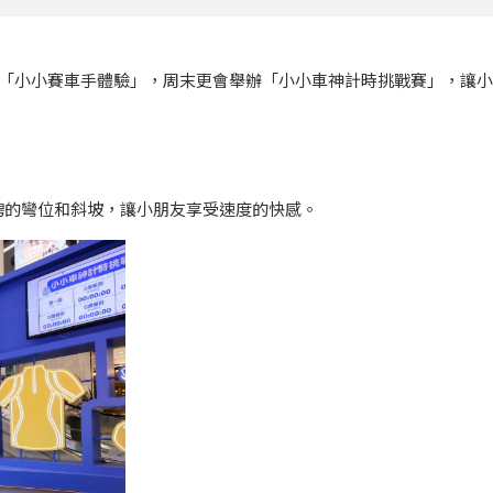
行「小小賽車手體驗」，周末更會舉辦「小小車神計時挑戰賽」，讓
騁的彎位和斜坡，讓小朋友享受速度的快感。