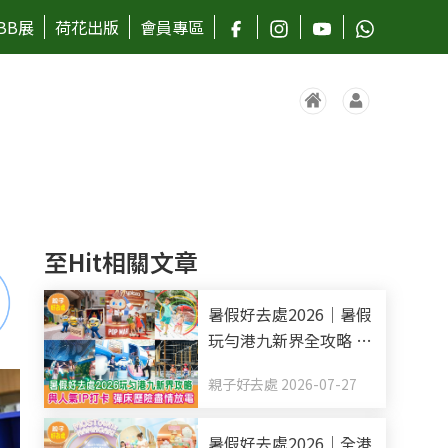
BB展
荷花出版
會員專區
至Hit相關文章
暑假好去處2026｜暑假
玩勻港九新界全攻略 與
人氣IP打卡 彈床歷險盡
親子好去處 2026-07-27
情放電（持續更新）
暑假好去處2026｜全港