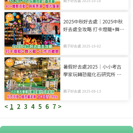
親子好去處 2025-10-18
2025中秋好去處｜2025中秋
好去處全攻略 打卡燈籠+舞火
龍+工作坊體驗 持續更新
親子好去處 2025-10-02
暑假好去處2025｜小小考古
學家玩轉恐龍化石研究所 化
石沙池+遙控鏟泥車 打卡巨型
T-Rex
親子好去處 2025-08-13
<
1
2
3
4
5
6
7
>