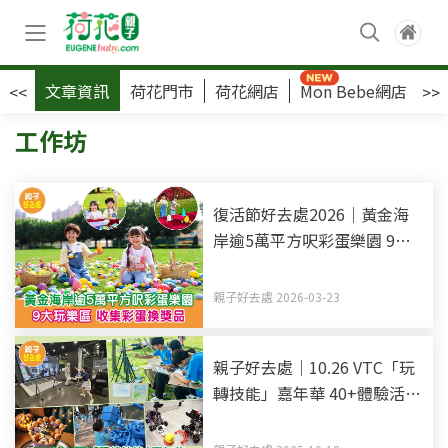
文章資訊
荷花門市
荷花網店
Mon Bebe網店
荷
<<
>>
工作坊
復活節好去處2026｜黃金海
岸逾5萬平方呎彩蛋樂園 9大
玩樂區 收集彩蛋換獎品
親子好去處 2026-03-23
親子好去處｜10.26 VTC「玩
轉技能」嘉年華 40+體驗活動
+時裝表演+燈光匯演