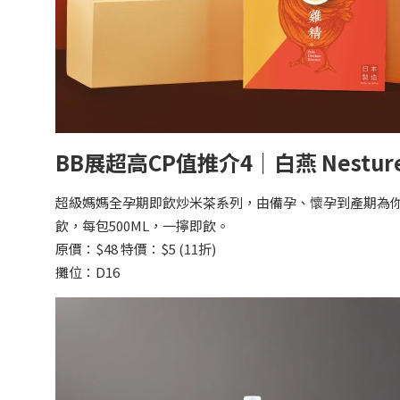
BB展超高CP值推介4｜白燕 Nestu
超級媽媽全孕期即飲炒米茶系列，由備孕、懷孕到產期為你
飲，每包500ML，一擰即飲。
原價：$48 特價：$5 (11折)
攤位：D16