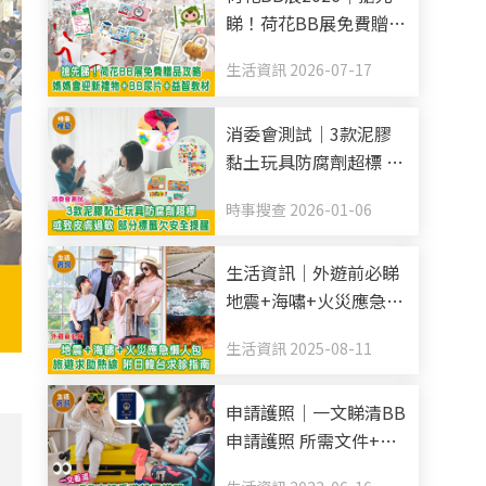
睇！荷花BB展免費贈品
攻略 媽媽會迎新禮物
生活資訊 2026-07-17
+BB尿片+益智教材
消委會測試｜3款泥膠
黏土玩具防腐劑超標 或
致皮膚過敏 部分標籤欠
時事搜查 2026-01-06
安全提醒
生活資訊｜外遊前必睇
地震+海嘯+火災應急懶
人包 旅遊求助熱線 附
生活資訊 2025-08-11
日韓台求診指南
申請護照｜一文睇清BB
申請護照 所需文件+申
多
請方法+照片規格