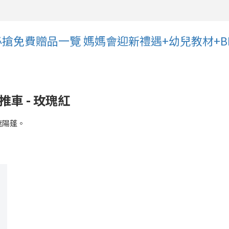
展必搶免費贈品一覽 媽媽會迎新禮遇+幼兒教材+B
推車 - 玫瑰紅
遮陽蓬。