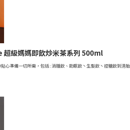
re 超級媽媽即飲炒米茶系列 500ml
貼心準備一切所需，包括 : 消腫飲、助眠飲丶生髮飲丶控糖飲到淸