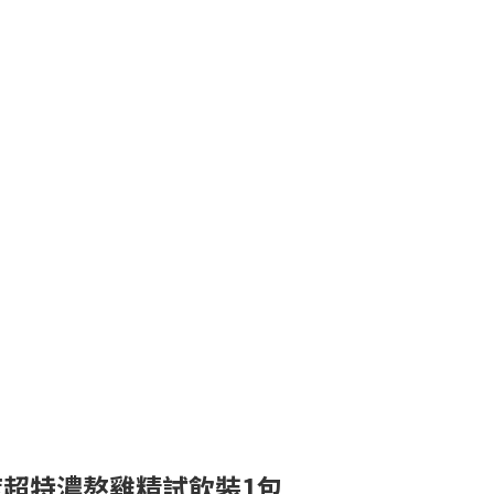
度超特濃熬雞精試飲裝1包