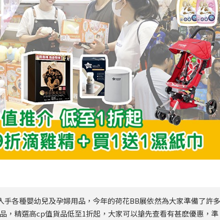
入手各種嬰幼兒及孕婦用品，今年的荷花BB展依然為大家準備了許
產品，精選高cp值貨品低至1折起，大家可以搶先查看有甚麽優惠，準