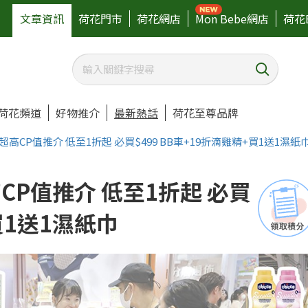
文章資訊
荷花門市
荷花網店
Mon Bebe網店
荷花
荷花頻道
好物推介
最新熱話
荷花至尊品牌
展超高CP值推介 低至1折起 必買$499 BB車+19折滴雞精+買1送1濕紙
高CP值推介 低至1折起 必買
+買1送1濕紙巾