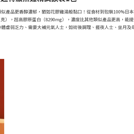
似產品更香醇濃郁，猶如花膠雞湯般黏口！從食材到包裝100%日本
1克），超高膠原蛋白（8290mg），濃度比其他類似產品更高，能
身體虛弱乏力、需要大補元氣人士，如術後調理、捱夜人士、坐月及