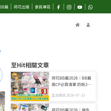
BB展
荷花出版
會員專區
巾
至Hit相關文章
荷花BB展2026｜BB展
高CP必買清單 奶粉27
折+BB零食+NUK新生
生活資訊 2026-07-23
套裝
荷花BB展2026｜搶先