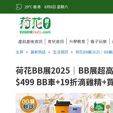
29°C 香港
8月8日 星期六
產前產後資訊
育兒資訊
升學教育
親子玩樂
主頁
>
最新熱話
>
生活資訊
>
荷花BB展2025｜BB
荷花BB展2025｜BB展超
$499 BB車+19折滴雞精