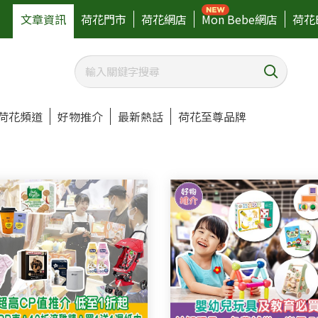
文章資訊
荷花門市
荷花網店
Mon Bebe網店
荷花
荷花頻道
好物推介
最新熱話
荷花至尊品牌