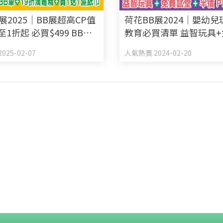
展2025｜BB展超高CP值
荷花BB展2024｜嬰幼
至1折起 必買$499 BB車
教育必買清單 益智玩具
滴雞精+買1送1濕紙巾
堂+半價Playgroup
025-02-07
人氣熱賣 2024-02-20