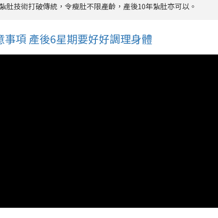
獨家紮肚技術打破傳統，令瘦肚不限產齡，產後10年紮肚亦可以。
事項 產後6星期要好好調理身體