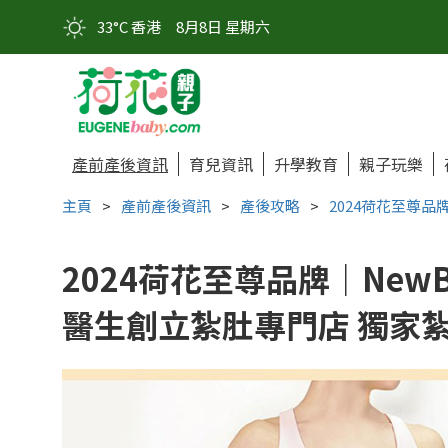
33°C 香港
8月8日 星期六
產前產後資訊
育兒資訊
升學教育
親子玩樂
主頁
>
產前產後資訊
>
產後攻略
>
2024荷花至尊品
2024荷花至尊品牌｜NewB
醫生創立紮肚專門店 獨家