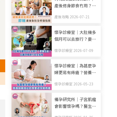
產後修身節食冇用？破
解身材走樣迷思！產後
產後攻略 2026-07-21
紥肚+中醫調理全修復
指南
懷孕診療室｜大肚幾多
個月可以去旅行？要醫
生紙？必睇孕婦旅行安
懷孕診療室 2026-07-09
全指南
懷孕診療室｜為甚麼孕
婦更易有痔瘡？營養師
親授從飲食擊退孕期痔
懷孕診療室 2026-05-23
瘡
備孕研究所｜子宮肌瘤
會影響懷孕嗎？醫生拆
解常見種類+治療方案