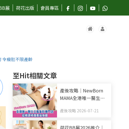
BB展
荷花出版
會員專區
術 令瘦肚不限產齡
至Hit相關文章
產後攻略｜NewBorn
MAMA全港唯一醫生主
監紮肚專門店 全新升級
產後攻略 2026-07-21
10天全效療程 從根源修
復產後身體
荷花BB展2026推介｜