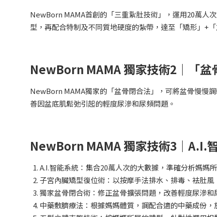
NewBorn MAMA首創的「三重紥肚技術」，運用20
型，再配合特制及不同質地硬度的紮帶，達至「矯形」+「
NewBorn MAMA 獨家技術2｜
NewBorn MAMA獨家的「盆骨閉合法」，可將盆骨
善因盆底肌鬆弛引起的輕度尿滲和尿頻問題。
NewBorn MAMA 獨家技術3｜A.
A.I.智能系統：集合20萬人次的大數據，準確分析媽
子宮內臟矯型復位術：以按摩手法排水、排毒、袪肚風
獨家盆骨閉合術：修正盆骨擴張問題，改善輕度尿滲和
中藥敷臍療法：根據媽媽體質，調配合適的中藥成份，