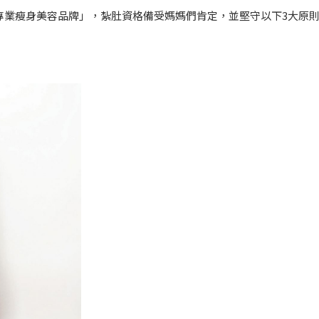
產後專業瘦身美容品牌」，紮肚資格備受媽媽們肯定，並堅守以下3大原