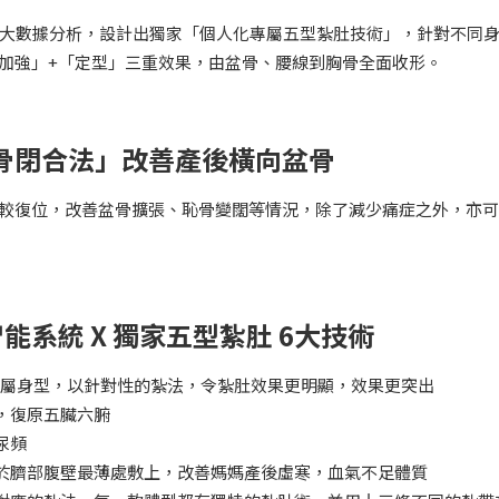
萬人次大數據分析，設計出獨家「個人化專屬五型紮肚技術」，針對不同
加強」+「定型」三重效果，由盆骨、腰線到胸骨全面收形。
「盆骨閉合法」改善產後橫向盆骨
慢慢調較復位，改善盆骨擴張、恥骨變闊等情況，除了減少痛症之外，亦
I.智能系統 X 獨家五型紮肚 6大技術
媽所屬身型，以針對性的紮法，令紮肚效果更明顯，效果更突出
，復原五臟六腑
尿頻
於臍部腹壁最薄處敷上，改善媽媽產後虛寒，血氣不足體質