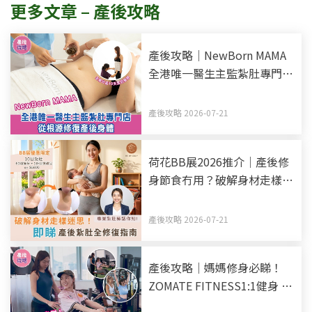
更多文章 – 產後攻略
產後攻略｜NewBorn MAMA
全港唯一醫生主監紮肚專門店
全新升級10天全效療程 從根
源修復產後身體
產後攻略 2026-07-21
荷花BB展2026推介｜產後修
身節食冇用？破解身材走樣迷
思！產後紥肚+中醫調理全修
復指南
產後攻略 2026-07-21
產後攻略｜媽媽修身必睇！
ZOMATE FITNESS1:1健身 紥
肚後馬上做！