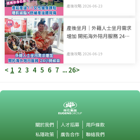
產後攻略 2026-06-23
產後坐月｜外籍人士坐月需求
增加 開拓海外陪月服務 24小
時候命
產後攻略 2026-06-19
<
1
2
3
4
5
6
7
...
26
>
關於我們
人才招募
用戶條款
私隱政策
廣告合作
聯絡我們