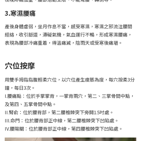
3.寒濕腰痛
產後身體虛弱，坐月作息不當，感受寒濕，寒濕之邪流注腰間
經絡，收引脈道，滯礙氣機，氣血運行不暢，形成寒濕腰痛，
表現為腰部冷痛重着，得溫痛減，陰雨天或受寒後痛增。
穴位按摩
用雙手拇指指腹輕柔穴位，以穴位產生痠脹為度，每穴按柔3分
鐘，每日3次。
I.腰痛點：位於手掌掌背，一掌背兩穴，第二、三掌骨間中點，
及第四、五掌骨間中點。
II.腎俞：位於腰背部，第二腰椎棘突下旁開1.5吋處。
III.命門：位於腰背部正中線，第二腰椎棘突下凹陷處。
IV.腰陽關：位於腰背部正中線，第四腰椎棘突下凹陷處。