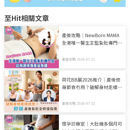
至Hit相關文章
產後攻略｜NewBorn MAMA
全港唯一醫生主監紮肚專門店
全新升級10天全效療程 從根
源修復產後身體
產後攻略 2026-07-21
荷花BB展2026推介｜產後修
身節食冇用？破解身材走樣迷
思！產後紥肚+中醫調理全修
復指南
產後攻略 2026-07-21
懷孕診療室｜大肚幾多個月可