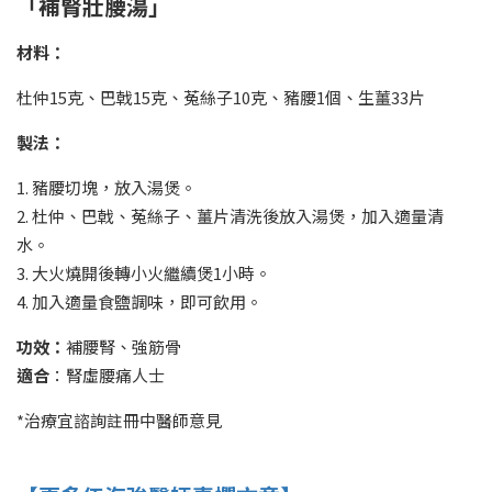
「補腎壯腰湯」
材料：
杜仲15克、巴戟15克、菟絲子10克、豬腰1個、生薑33片
製法：
1. 豬腰切塊，放入湯煲。
2. 杜仲、巴戟、菟絲子、薑片清洗後放入湯煲，加入適量清
水。
3. 大火燒開後轉小火繼續煲1小時。
4. 加入適量食鹽調味，即可飲用。
功效：
補腰腎、強筋骨
適合
：腎虛腰痛人士
*治療宜諮詢註冊中醫師意見