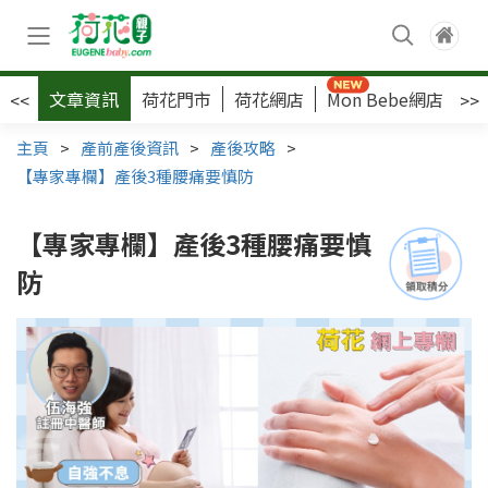
文章資訊
荷花門市
荷花網店
Mon Bebe網店
荷
<<
>>
主頁
>
產前產後資訊
>
產後攻略
>
【專家專欄】產後3種腰痛要慎防
【專家專欄】產後3種腰痛要慎
防