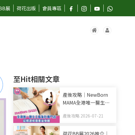
BB展
荷花出版
會員專區
至Hit相關文章
產後攻略｜NewBorn
MAMA全港唯一醫生主
監紮肚專門店 全新升級
產後攻略 2026-07-21
10天全效療程 從根源修
復產後身體
荷花BB展2026推介｜