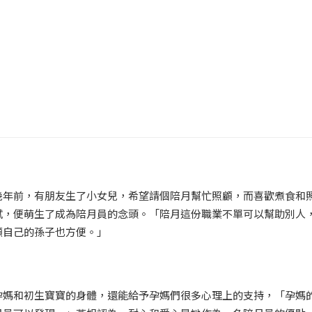
幾年前，有朋友生了小女兒，希望請個陪月幫忙照顧，而喜歡煮食和
試，便萌生了成為陪月員的念頭。「陪月這份職業不單可以幫助別人
顧自己的孫子也方便。」
孕媽和初生寶寶的身體，還能給予孕媽們很多心理上的支持，「孕媽