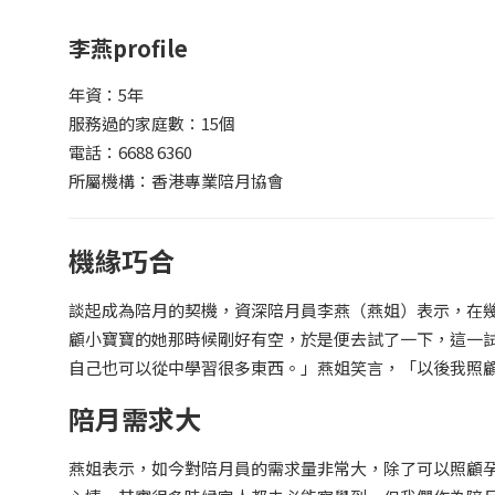
李燕profile
年資：5年
服務過的家庭數：15個
電話：6688 6360
所屬機構：香港專業陪月協會
機緣巧合
談起成為陪月的契機，資深陪月員李燕（燕姐）表示，在
顧小寶寶的她那時候剛好有空，於是便去試了一下，這一
自己也可以從中學習很多東西。」燕姐笑言，「以後我照
陪月需求大
燕姐表示，如今對陪月員的需求量非常大，除了可以照顧