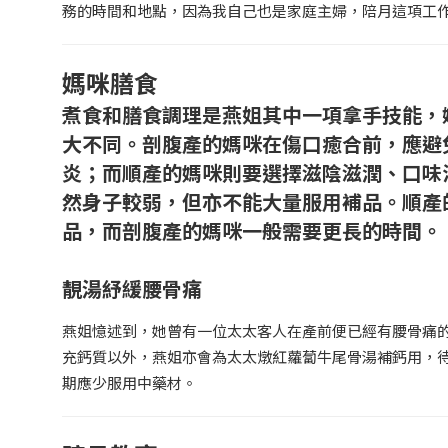
務的時間和地點，因為我自己也是家庭主婦，陪月這項工
媽咪膳食
煮食和膳食調理是燕姐其中一項拿手技能，
大不同。剖腹產的媽咪在傷口癒合前，應避
炎；而順產的媽咪則要選擇滋陰滋潤、口味
然身子較弱，但亦不能大量服用補品。順產
品，而剖腹產的媽咪一般需要更長的時間。
靚湯紓緩腰骨痛
燕姐憶述到，她曾有一位太太客人在產前便已經有腰骨痛
充鈣質以外，燕姐亦會為太太燉紅蘿蔔牛尾骨湯補鈣用，
期應少服用中藥材。