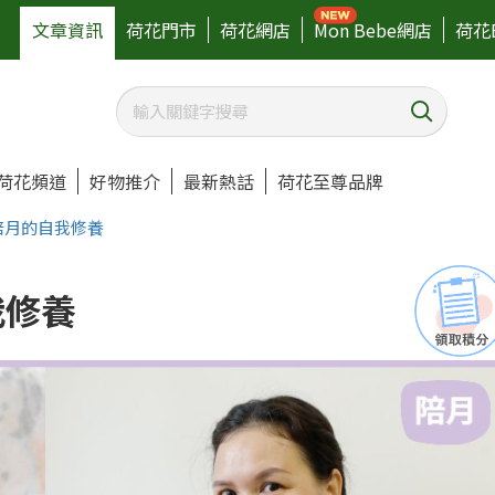
文章資訊
荷花門市
荷花網店
Mon Bebe網店
荷花
荷花頻道
好物推介
最新熱話
荷花至尊品牌
陪月的自我修養
我修養