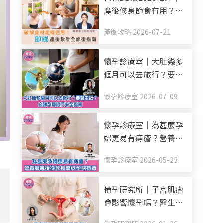
產後修身節食冇用？破
解身材走樣迷思！產後
產後攻略 2026-07-21
紥肚+中醫調理全修復
指南
懷孕診療室｜大肚幾多
個月可以去旅行？要醫
生紙？必睇孕婦旅行安
懷孕診療室 2026-07-09
全指南
懷孕診療室｜為甚麼孕
婦更易有痔瘡？營養師
親授從飲食擊退孕期痔
懷孕診療室 2026-05-23
瘡
備孕研究所｜子宮肌瘤
會影響懷孕嗎？醫生拆
解常見種類+治療方案