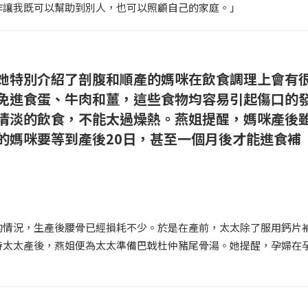
作讓我既可以幫助到別人，也可以照顧自己的家庭。」
她特別介紹了剖腹和順產的媽咪在飲食調理上會有
免進食蛋、牛肉和薑，這些食物均容易引起傷口的
清淡的飲食，不能太過燥熱。燕姐提醒，媽咪產後
的媽咪要等到產後20日，甚至一個月後才能進食補
的情況，生產後腰骨已經損耗不少。於是在產前，太太除了服用鈣片
待太太產後，燕姐便為太太準備巴戟杜仲豬尾骨湯。她提醒，孕婦在