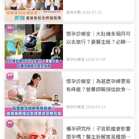
思！產後紥肚+中醫調理全修
復指南
產後攻略 2026-07-21
懷孕診療室｜大肚幾多個月可
以去旅行？要醫生紙？必睇孕
婦旅行安全指南
懷孕診療室 2026-07-09
懷孕診療室｜為甚麼孕婦更易
有痔瘡？營養師親授從飲食擊
退孕期痔瘡
懷孕診療室 2026-05-23
備孕研究所｜子宮肌瘤會影響
懷孕嗎？醫生拆解常見種類