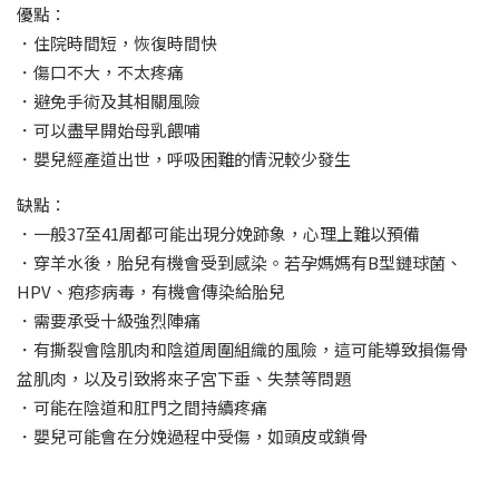
優點：
．住院時間短，恢復時間快
．傷口不大，不太疼痛
．避免手術及其相關風險
．可以盡早開始母乳餵哺
．嬰兒經產道出世，呼吸困難的情況較少發生
缺點：
．一般37至41周都可能出現分娩跡象，心理上難以預備
．穿羊水後，胎兒有機會受到感染。若孕媽媽有B型鏈球菌、
HPV、疱疹病毒，有機會傳染給胎兒
．需要承受十級強烈陣痛
．有撕裂會陰肌肉和陰道周圍組織的風險，這可能導致損傷骨
盆肌肉，以及引致將來子宮下垂、失禁等問題
．可能在陰道和肛門之間持續疼痛
．嬰兒可能會在分娩過程中受傷，如頭皮或鎖骨