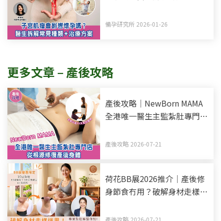
+治療方案
備孕研究所 2026-01-26
更多文章 – 產後攻略
產後攻略｜NewBorn MAMA
全港唯一醫生主監紮肚專門店
全新升級10天全效療程 從根
源修復產後身體
產後攻略 2026-07-21
荷花BB展2026推介｜產後修
身節食冇用？破解身材走樣迷
思！產後紥肚+中醫調理全修
復指南
產後攻略 2026-07-21