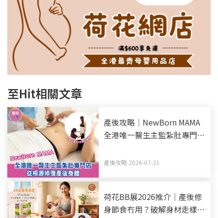
至Hit相關文章
產後攻略｜NewBorn MAMA
全港唯一醫生主監紮肚專門店
全新升級10天全效療程 從根
源修復產後身體
產後攻略 2026-07-21
荷花BB展2026推介｜產後修
身節食冇用？破解身材走樣迷