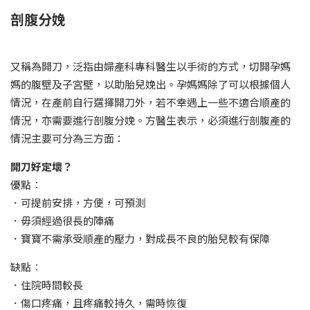
剖腹分娩
又稱為開刀，泛指由婦產科專科醫生以手術的方式，切開孕媽
媽的腹壁及子宮壁，以助胎兒娩出。孕媽媽除了可以根據個人
情況，在產前自行選擇開刀外，若不幸遇上一些不適合順產的
情況，亦需要進行剖腹分娩。方醫生表示，必須進行剖腹產的
情況主要可分為三方面：
開刀好定壞？
優點︰
．可提前安排，方便，可預測
．毋須經過很長的陣痛
．寶寶不需承受順產的壓力，對成長不良的胎兒較有保障
缺點︰
．住院時間較長
．傷口疼痛，且疼痛較持久，需時恢復