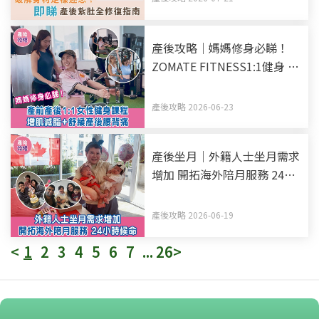
產後攻略｜媽媽修身必睇！
ZOMATE FITNESS1:1健身 紥
肚後馬上做！
產後攻略 2026-06-23
產後坐月｜外籍人士坐月需求
增加 開拓海外陪月服務 24小
時候命
產後攻略 2026-06-19
<
1
2
3
4
5
6
7
...
26
>