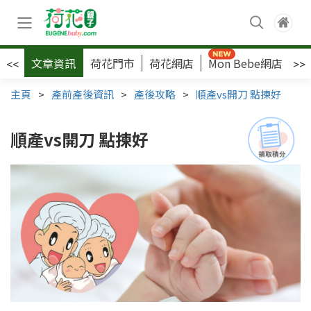
文章資訊
荷花門市
荷花網店
Mon Bebe網店
荷
<<
>>
主頁
>
產前產後資訊
>
產後攻略
>
順產vs開刀 點揀好
順產vs開刀 點揀好