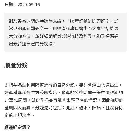
日期：2020-09-16
對於容易糾結的孕媽媽來說，「順產好還是開刀好？」是
常見的產前難題之一。由婦產科專科醫生為大家介紹這兩
大分娩方法，並詳細講解其分娩流程及利弊，助孕媽媽選
出最合適自己的分娩法！
順產分娩
即指孕媽媽利用陰道進行的自然分娩，嬰兒會經由陰道出生。
婦產科專科醫生方秀儀指出，順產的分娩時間一般在懷孕期的
37至41周間，部份孕婦亦可能會出現早產的情況，因此確切的
產期因人而異。分娩先兆包括：見紅、破水、陣痛，且沒有特
定的出現次序。
順產好定壞？