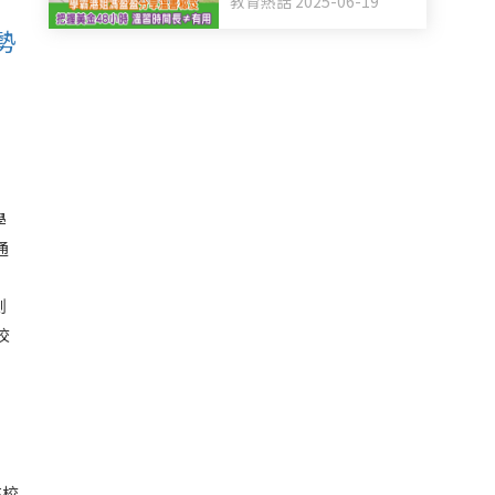
教育熱話 2025-06-19
憶法 溫習時間長不等於
勢
有用
學
通
測
校
在校