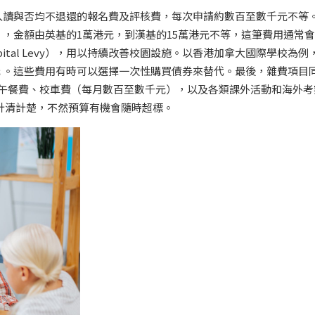
入讀與否均不退還的報名費及評核費，每次申請約數百至數千元不等
，金額由英基的1萬港元，到漢基的15萬港元不等，這筆費用通常
ital Levy），用以持續改善校園設施。以香港加拿大國際學校為例
元 。這些費用有時可以選擇一次性購買債券來替代。最後，雜費項目
）、午餐費、校車費（每月數百至數千元），以及各類課外活動和海外考
計清計楚，不然預算有機會隨時超標。