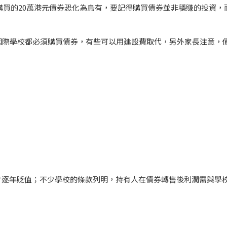
購買的20萬港元債券恐化為烏有，要記得購買債券並非穩賺的投資，
國際學校都必須購買債券，有些可以用建設費取代，另外家長注意，
。
亦會逐年貶值；不少學校的條款列明，持有人在債券轉售後利潤需與學