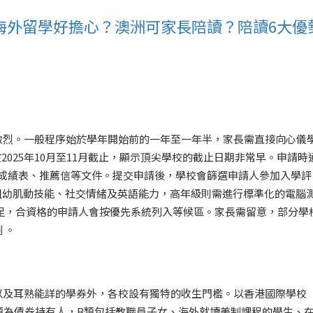
海外留學好擔心？澳洲可家長陪讀？陪讀6大優
激烈。一般程序始於學年開始前的一年至一年半，家長需直接向心儀
已於2025年10月至11月截止，顯示頂尖學校的截止日期非常早。申請時
過往成績表、推薦信等文件。提交申請後，學校會篩選申請人參加入學評
孩子的粗幼肌動技能、社交情緒及英語能力，高年級則需進行標準化的電腦
足，合資格的申請人會按優先系統列入等候區。家長需留意，部分學
 。
以及耳熟能詳的學券外，各校設有獨特的收生門檻。以香港國際學校
A類為債券持有人，B類包括教職員子女、海外就讀美制課程的學生、