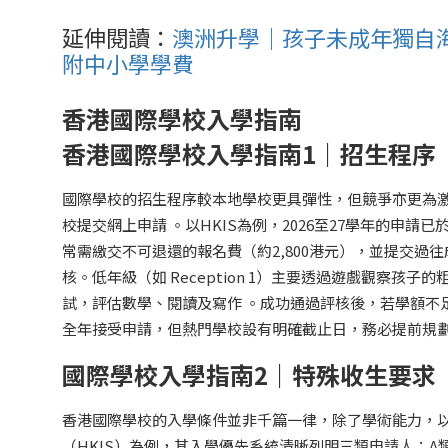
延伸閱讀：
澳洲升學｜孩子未成年獨自
附中小學學費
香港國際學校入學指南
香港國際學校入學指南1｜招生程序
國際學校的招生程序較本地學校更具彈性，但競爭亦更為
校提交網上申請 。以HKIS為例，2026至27學年的申請
常需繳交不可退還的報名費（約2,800港元），並提交
核。低年級（如 Reception 1）主要透過遊戲觀察
試，評估數學、閱讀及寫作 。成功通過評核後，若學額不
全年接受申請，但熱門學校設有明確截止日，務必提前規劃
國際學校入學指南2｜特殊收生要求
香港國際學校的入學條件並非千篇一律，除了學術能力，
（HKIS）為例，其入學優先系統清晰列明三類申請人：