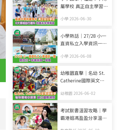
屬學校 真正自主學習 6
大領域自行選科 培養未
小學 2026-06-30
來領導者
小學熱話｜27/28 小一
直資私立入學資訊一覽
開放日+申請時間+學費
小學 2026-06-08
(持續更新)
幼稚園直擊｜名幼 St.
Catherine國際英文幼
稚園暨幼兒園 全英語教
幼稚園 2026-06-02
學 愉快環境中探索 建
立國際視野
考試默書溫習攻略｜學
霸港姐馮盈盈分享溫書
秘笈 把握黃金48小時記