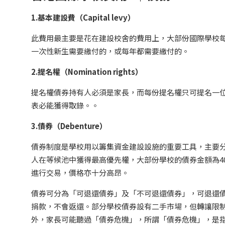
1.
基本建設費（Capital levy
）
此費用最主要是花在建設校舍的費用上，大部份國際學校每
一次性新生需要繳付的，或每年都需要繳付的。
2.
提名權（Nomination rights
）
提名權債券持有人必須是家長，而每份提名權只可提名一
表必能獲得取錄。。
3.
債券（Debenture
）
債券制度是學校用以籌集資金建設設施的重要工具，主要
人在等候池中獲得最高優先權，大部份學校的債券金額為4
進行交易，價格亦十分高昂。
債券可分為「可退還債券」及「不可退還債券」，可退還
捐款，不會返還。部分學校債券設有二手市場，但轉讓限制嚴
外，家長可能聽過「債券危機」，所謂「債券危機」，是