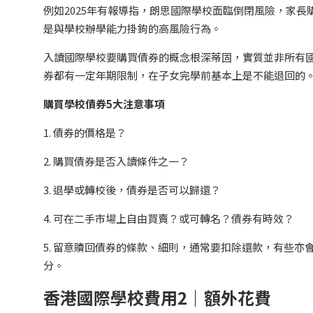
例如2025年有報導指，朗思國際學校面臨倒閉風險，家長
是與學校辦學能力掛鉤的高風險行為。
入讀國際學校要購買債券的概念根深蒂固，實質並非所有
券都有一定年期限制，在子女完學前基本上是不能退回的
購買學校債券5大注意事項
1. 債券的價格是？
2. 購買債券是否入讀條件之一？
3. 退學或轉校後，債券是否可以歸還？
4. 可在二手市場上自由買賣？或可轉名？債券有時效？
5. 留意贖回債券的條款、細則，通常要扣除還款，有些
分。
香港國際學校費用2｜額外花費