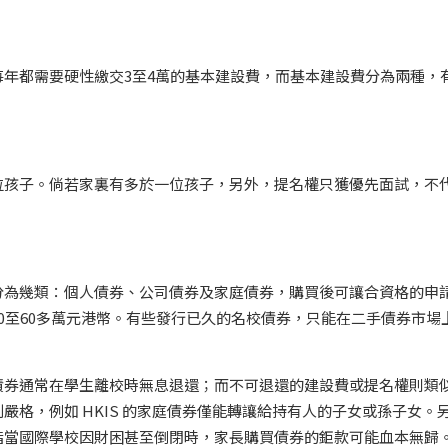
年都需要硬性繳交3至4萬的基本建設費，而基本建設費分為兩種，
位孩子。倘若家裏有多於一位孩子，另外，提名權只獲優先面試，不
分為幾類：個人債券、公司債券及家庭債券，購買後可讓合資格的申
0至60多萬元港幣。有些發行已久的名校債券，只能在二手債券市場
債券通常在學生離校時無息退還；而不可退還的建設費或提名權則類
格，例如 HKIS 的家庭債券僅能轉讓給持有人的子女或孫子女。
指當國際學校因財困甚至倒閉時，家長購買債券的鉅款可能血本無歸