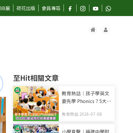
BB展
荷花出版
會員專區
至Hit相關文章
教育熱話｜孩子學英文
要先學 Phonics？5大好
處助幼兒打好英語基礎
教育熱話 2026-07-08
小學直擊｜福建中學附