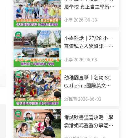
屬學校 真正自主學習 6
大領域自行選科 培養未
小學 2026-06-30
來領導者
小學熱話｜27/28 小一
直資私立入學資訊一覽
開放日+申請時間+學費
小學 2026-06-08
(持續更新)
幼稚園直擊｜名幼 St.
Catherine國際英文幼
稚園暨幼兒園 全英語教
幼稚園 2026-06-02
學 愉快環境中探索 建
立國際視野
」
考試默書溫習攻略｜學
霸港姐馮盈盈分享溫書
秘笈 把握黃金48小時記