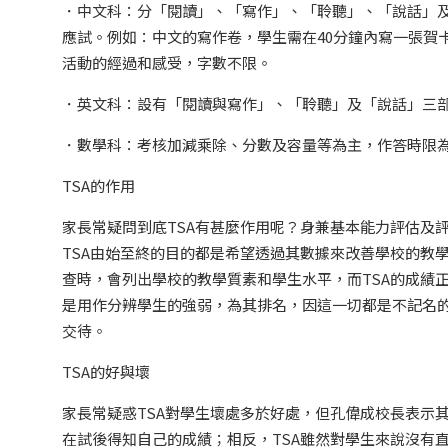
．中文科：分「閱讀」、「寫作」、「聆聽」、「說話」
應試。例如：中文的寫作卷，學生需在40分鐘內寫一張賀
活動的經過和感受，字數不限。
．英文科：設有「閱讀與寫作」、「聆聽」及「說話」三
．數學科：考核加減乘除、分數及容量等為主，作答時限為4
TSA的作用
家長常疑問到底TSA有甚麼作用呢？身兼基本能力評估及
TSA由始至終的目的都是希望透過其數據來改善學校的教
查時，會列出學校的教學質素和學生水平，而TSA的成績
是用作分辨學生的強弱，為其排名，因這一切都是不記名
交待。
TSA的好與壞
家長常疑惑TSA對學生壞處多於好處，但孔偉成校長表示
在試後得知自己的成績；相反，TSA雖然對學生來說沒有