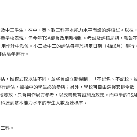
六及中三學生，在中、英、數三科基本能力水平而設的評核試。以往
評量學校表現，但今年TSA卻會改用新機制。考試及評核局指，報告
用作升中派位。小三及中三的評估每年於指定日期（4至6月）舉行
評估隔年進行。
評估，惟模式較以往不同，並將會設立新機制：「不記名、不記校、
進行評估，被抽中的學生必須參與；另外，學校可自由選擇安排全數
學校發放，只會用作局方參考，以改善教育設施及政策。而中學的TSA
三科達到基本能力水平的學生人數及達標率。
數三科。