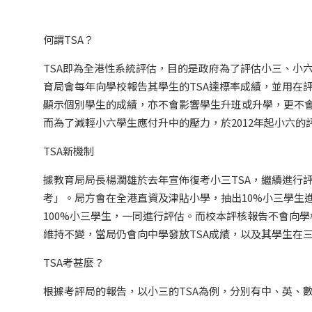
何謂TSA？
TSA即為全港性系統評估，目的是政府為了評估小三、小
育局會每年向學校報告其學生的TSA達標率成績，並用在
顯示個別學生的成績，亦不會影響學生升班或升學，更不會
而為了減輕小六學生應付升中的壓力，於2012年起小六的
TSA新機制
據教育局局長楊潤雄於去年宣佈復考小三TSA，繼續進行
考」。局方會在全港直資及津貼小學，抽出10%小三學生
100%小三學生，一同進行評估。而校本評核報告不會向
維持不變，當局仍會向中學發放TSA成績，以及其學生在
TSA考甚麼？
根據考評局的報告，以小三的TSA為例，分別有中、英、