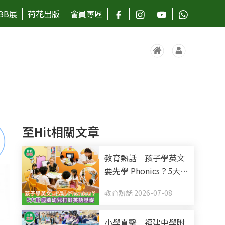
BB展
荷花出版
會員專區
至Hit相關文章
教育熱話｜孩子學英文
要先學 Phonics？5大好
處助幼兒打好英語基礎
教育熱話 2026-07-08
小學直擊｜福建中學附