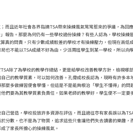
位；而且近年社會各界指摘TSA帶來操練風氣常常惹來的爭議，為回
身」報告。那麼為何仍有一些學校過份操練？有些人認為，學校操練
就算真的問責，只有少數成績較差的學校才有操練壓力，但現在高低
局也不能以TSA成績不好為由，少派兩班學生到某一學校，所以向
實TSA除了為學校的教學作總結，更是給學校改善教學方針，檢視哪
知自己的教學質素，可以如何改善。孔偉成校長認為，現時有許多本
得那麼多做練習便會學懂，但這是不是能夠根治「學生不懂得」的問
是他們要為其教學質素負責任，如果老師的教學好，學生便不一定要
自己營造，學校投放許多資源在評估，而且過往亦有家長誤以為TS
基於分數，也不是為了物質，追求這些只會讓他們失去讀書的樂趣，
形成了家長所擔心的操練風氣。