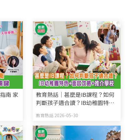
指南 家
教育熱話｜甚麼是IB課程？如何
判斷孩子適合讀？IB幼稚園特色
+面試攻略+推介學校
教育熱話 2026-05-30