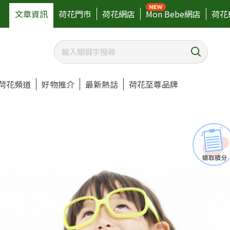
文章資訊
荷花門市
荷花網店
Mon Bebe網店
荷花
荷花頻道
好物推介
最新熱話
荷花至尊品牌