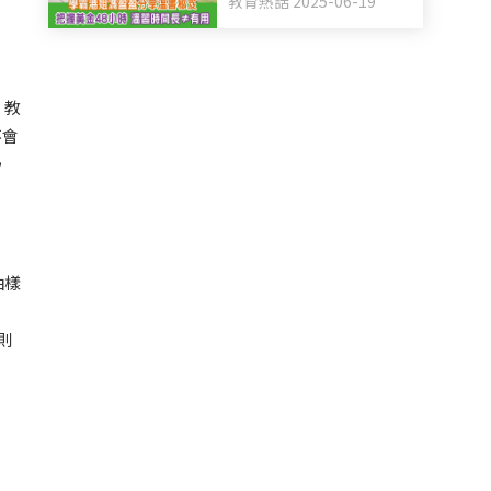
教育熱話 2025-06-19
憶法 溫習時間長不等於
有用
，教
不會
，
抽樣
則