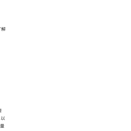
了解
要
，以
評量