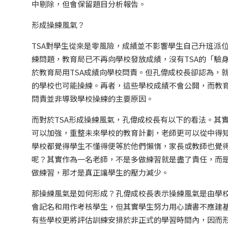
中剔除，但會保留題目分析報告。
形成操練風氣？
TSA對學生從來是零風險，成績並不影響學生自己升班派
練問題，教育局已不再向學校發放成績，沒有TSA的「驗
於教育局用TSA成績向學校問責。但孔偉成校長卻認為，
的學校也可能操練。再者，這些學校成績不會公開，而教育
問責並非導致學校操練的主要原因。
而對於TSA形成操練風氣，孔偉成校長有以下的看法。其
可以加強，重整未來學校的教育計劃，老師更可以從中得
學校都覺得學生不懂得便等於他們懶惰，家長或教師也覺
呢？其實作為一名老師，不是多做練習就是盡了責任，而
做練習，那才是真正讓學生的壓力減少。
那操練風氣是如何形成？孔偉成校長表示操練風氣是由學校
會記名和用作考核學生，但其實學生努力用心讀書不應建
有些學校更將評估訓練安排於非正式的學習時間內，因而