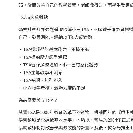
弱，從而改善自己的教學質素，老師教得好，而學生受惠
TSA 6大反對點
過去社會各界強烈爭取取消小三TSA，不願孩子淪為考試
自己、發展潛能。歸納以下6大反對點：
．TSA遠超學生基本能力，不操不識
．TSA操練壓力嚴重超標
．TSA習作操練增加，小一已有惡化趨勢
．TSA主導教學和測考
．TSA補課，無孔不入
．小六隔年考核，減壓力度仍不足
為甚麼要設立TSA？
其實TSA是2000年教育改革下的產物，根據同年的《香
學習領域是否達致基本水平」。所以，當局於2004年正式實
協助教師制訂改善學與教效能的計劃。及後，教育局推出TS