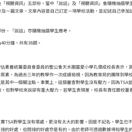
及「視聽資訊」五部份。當中「說話」及「視聽資訊」會隨機抽選學
卡及一篇文章，文章內容是自己訂定一項學校活動，並記述自己參加
部份，「說話」亦隨機抽選學生應考。
0分鐘，共有38題。
評估素養統籌委員會委員的聖公會天水圍靈愛小學孔偉成校長表示，
學質素，為過去三年的教學作一次成績檢視，因為教育局的團隊到學
正是其中一個關注點。事實上，這個審查對學生沒有壓力，因為TSA
的，但對學校來說卻有重大壓力，若學生表現差，校長有責任跟校董
其實TSA對學生沒有壞處，更沒有太大的影響，因是不記名，學生也
直接的好處，但間接的好處亦是有的。由於老師可透過數據得知學生