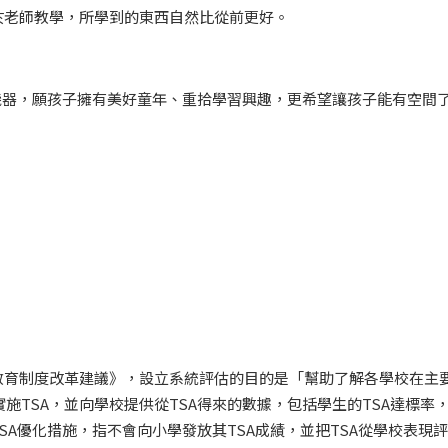
於老師教學，所學到的東西自然比從前更好。
機器，願孩子擁有美好童年、重拾學習興趣，更希望讓孩子能有空間
港教育制度改革建議》，設立系統評估的目的是「幫助了解各學校在主
施TSA，並向學校提供從TSA得來的數據，包括學生的TSA達標率
A優化措施，指不會向小學發放其TSA成績，並把TSA從學校表現