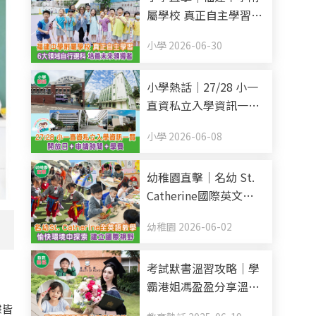
屬學校 真正自主學習 6
大領域自行選科 培養未
小學 2026-06-30
來領導者
小學熱話｜27/28 小一
直資私立入學資訊一覽
開放日+申請時間+學費
小學 2026-06-08
(持續更新)
幼稚園直擊｜名幼 St.
Catherine國際英文幼
稚園暨幼兒園 全英語教
幼稚園 2026-06-02
。
學 愉快環境中探索 建
立國際視野
考試默書溫習攻略｜學
霸港姐馮盈盈分享溫書
秘笈 把握黃金48小時記
據皆