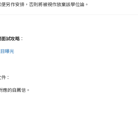
以便另作安排，否則將被視作放棄該學位論。
門面試攻略
：
題目曝光
文件：
對應的自薦信。