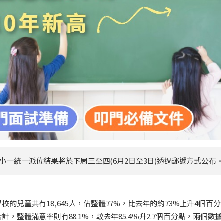
度小一統一派位結果將於下周三至四(6月2日至3日)透過郵遞方式公布
校的兒童共有18,645人，佔整體77%，比去年的約73%上升4個百分
整體滿意率則有88.1%，較去年85.4％升2.7個百分點，兩個數