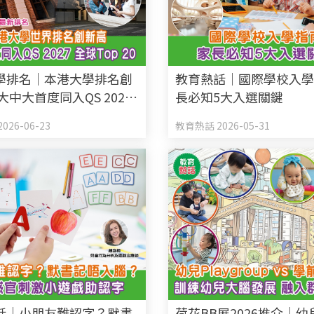
學排名｜本港大學排名創
教育熱話｜國際學校入學
大中大首度同入QS 2027
長必知5大入選關鍵
 20 附US News最新排名
026-06-23
教育熱話 2026-05-31
話｜小朋友難認字？默書
荷花BB展2026推介｜幼