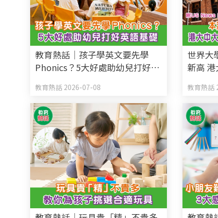
教育熱話｜孩子學英文要先學
世界大
Phonics？5大好處助幼兒打好英
新高 港
語基礎
全球Top
教育熱話 2026-07-08
教育熱話 2
教育熱話｜玩具貴「精」不貴多
教育熱