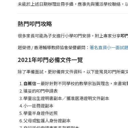
未能於上述日期辦理註冊手續，應事先與獲派學校聯絡，
熱門叩門攻略
很多家長可能為子女進行小學叩門安排，附上專家分享
叩
趙榮德 / 香港輔導教師協會榮譽顧問：
著名直資小一面試
2021年叩門必備文件一覽
除了準備面試，更好備齊文件資料，以下是常見叩門所需
自薦信
－最好針對不同學校的教學宗旨與理念，來書寫
填妥的叩門申請表
學童出生證明書副本／獲准居港證明文件副本
小一註冊證副本
學童半身證件近照
父母或監護人身份證副本
自行派位申請表家長存根副本