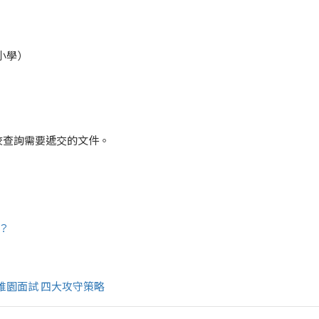
小學）
校查詢需要遞交的文件。
？
稚園面試 四大攻守策略