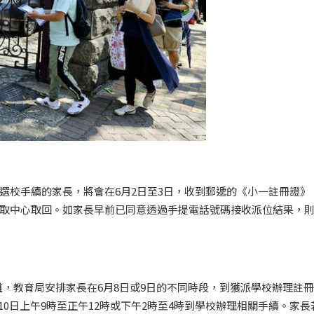
位選校手續的家長，將會在6月2日至3日，收到郵遞的《小一註冊證》
的領取中心取回。如家長早前已同意透過手提電話號碼接收派位結果，
，教育局安排家長在6月8日或9日的不同時段，到獲派學校辦理註
0日上午9時至正午12時或下午2時至4時到學校辦理相關手續。家長