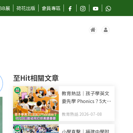
BB展
荷花出版
會員專區
至Hit相關文章
教育熱話｜孩子學英文
要先學 Phonics？5大好
處助幼兒打好英語基礎
教育熱話 2026-07-08
小學直擊｜福建中學附