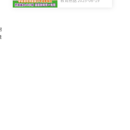
教育熱話 2025-06-19
憶法 溫習時間長不等於
有用
何
童