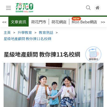
文章資訊
荷花門市
荷花網店
Mon Bebe網店
荷
<<
>>
主頁
>
升學教育
>
教育熱話
>
星級地產顧問 教你揀11名校網
星級地產顧問 教你揀11名校網