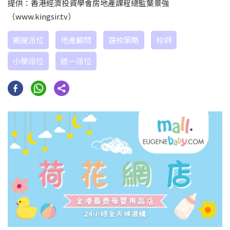
提供：香港經濟投資學會房地產課程總監葉景強
（www.kingsir.tv）
搬屋派位
地產顧問
選校策略
校網
小學派位
統一派位