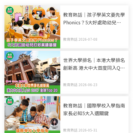
教育熱話｜孩子學英文要先學
Phonics？5大好處助幼兒打
好英語基礎
教育熱話 2026-07-08
世界大學排名｜本港大學排名
創新高 港大中大首度同入QS
2027全球Top 20 附US News
最新排名
教育熱話 2026-06-23
教育熱話｜國際學校入學指南
家長必知5大入選關鍵
教育熱話 2026-05-31