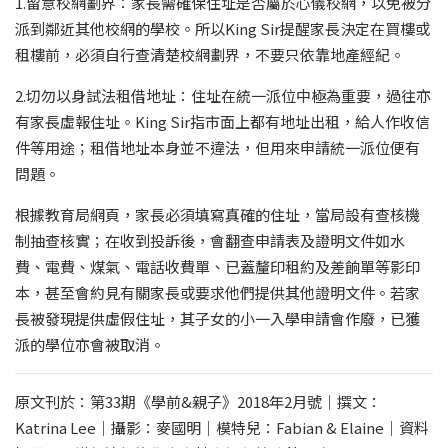
1.留意校網劃界：家長需確保住址是否屬於心儀校網，以免被分
派到鄰近其他校網的學校。所以King Sir提醒家長決定在買樓或
租樓前，必須自行查清楚校網劃界，不要只依靠地產經紀。
2.切勿以身試法租借地址：住址在統一派位中極為重要，過往亦
有家長虛報住址。King Sir指市面上都有地址出租，給人作收信
件等用途；租借地址本身並不違法，但用來申請統一派位便有
問題。
根據教育局網頁，家長必須填寫真確的住址，當局設有查核機
制抽查核實；在收到投訴後，會翻查申請表及證明文件如水
費、電費、煤氣、電話收費單、已蓋釐印租約及差餉單等影印
本，甚至會約見有關家長或要求他們提供其他證明文件。若家
長被發現提供虛假住址，其子女的小一入學申請會作廢，已獲
派的學位亦會被取消。
原文刊於：第33期《學前&親子》2018年2月號｜撰文：
Katrina Lee｜攝影：麥國明｜模特兒：Fabian & Elaine｜資料