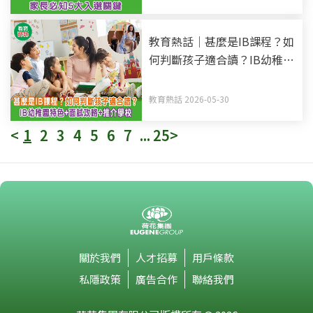
教育熱話｜甚麼是IB課程？如
何判斷孩子適合讀？IB幼稚園
特色+面試攻略+推介學校
教育熱話 2026-05-30
<
1
2
3
4
5
6
7
...
25
>
關於我們
人才招募
用戶條款
私隱政策
廣告合作
聯絡我們