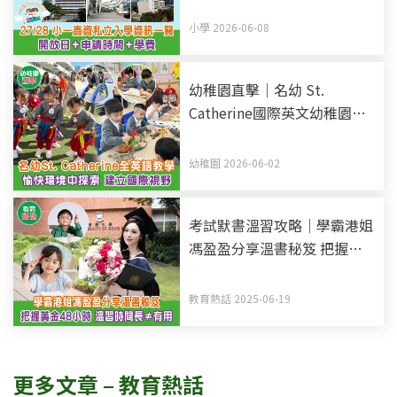
時間+學費 (持續更新)
小學 2026-06-08
幼稚園直擊｜名幼 St.
Catherine國際英文幼稚園暨
幼兒園 全英語教學 愉快環境
中探索 建立國際視野
幼稚園 2026-06-02
考試默書溫習攻略｜學霸港姐
馮盈盈分享溫書秘笈 把握黃
金48小時記憶法 溫習時間長
不等於有用
教育熱話 2025-06-19
更多文章 – 教育熱話