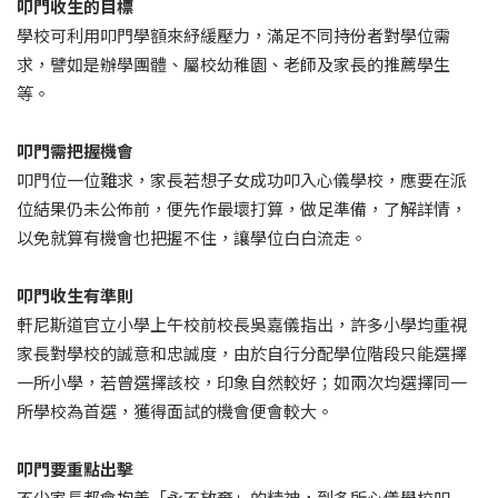
叩門收生的目標
學校可利用叩門學額來紓緩壓力，滿足不同持份者對學位需
求，譬如是辦學團體、屬校幼稚園、老師及家長的推薦學生
等。
叩門需把握機會
叩門位一位難求，家長若想子女成功叩入心儀學校，應要在派
位結果仍未公佈前，便先作最壞打算，做足準備，了解詳情，
以免就算有機會也把握不住，讓學位白白流走。
叩門收生有準則
軒尼斯道官立小學上午校前校長吳嘉儀指出，許多小學均重視
家長對學校的誠意和忠誠度，由於自行分配學位階段只能選擇
一所小學，若曾選擇該校，印象自然較好；如兩次均選擇同一
所學校為首選，獲得面試的機會便會較大。
叩門要重點出擊
不少家長都會抱着「永不放棄」的精神，到多所心儀學校叩