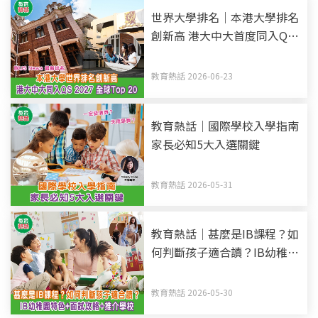
世界大學排名｜本港大學排名
創新高 港大中大首度同入QS
2027全球Top 20 附US News
最新排名
教育熱話 2026-06-23
教育熱話｜國際學校入學指南
家長必知5大入選關鍵
教育熱話 2026-05-31
教育熱話｜甚麼是IB課程？如
何判斷孩子適合讀？IB幼稚園
特色+面試攻略+推介學校
教育熱話 2026-05-30