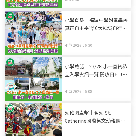
小學直擊｜福建中學附屬學校
真正自主學習 6大領域自行選
科 培養未來領導者
小學 2026-06-30
小學熱話｜27/28 小一直資私
立入學資訊一覽 開放日+申請
時間+學費 (持續更新)
小學 2026-06-08
幼稚園直擊｜名幼 St.
Catherine國際英文幼稚園暨
幼兒園 全英語教學 愉快環境