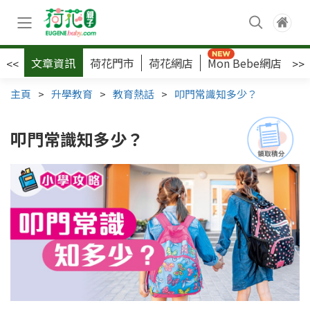
文章資訊
荷花門市
荷花網店
Mon Bebe網店
荷
<<
>>
主頁
>
升學教育
>
教育熱話
>
叩門常識知多少？
叩門常識知多少？