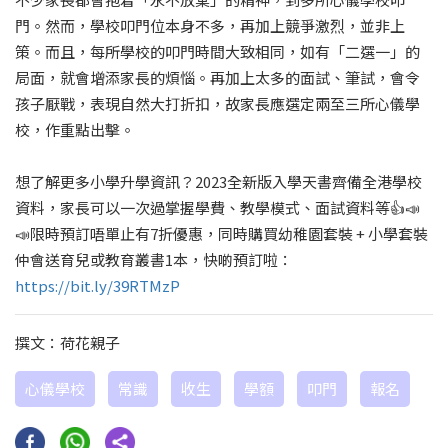
門。然而，學校叩門位本身不多，再加上競爭激烈，並非上
策。而且，每所學校的叩門時間大致相同，如有「二選一」的
局面，就會增添家長的煩惱。再加上太多的面試、筆試，會令
孩子厭戰，表現自然大打折扣，故家長應選定兩至三所心儀學
校，作重點出擊。
想了解更多小學升學資訊？2023全新版入學天書齊備全港學校
資料，家長可以一次過掌握學費、教學模式、面試資料等👍📣
📣限時預訂唔單止有7折優惠，同時購買幼稚園套裝 + 小學套裝
仲會送育兒或教育叢書1本，快啲預訂啦：
https://bit.ly/39RTMzP
撰文：荷花親子
心儀學校
常識
收生
學額
叩門
報名