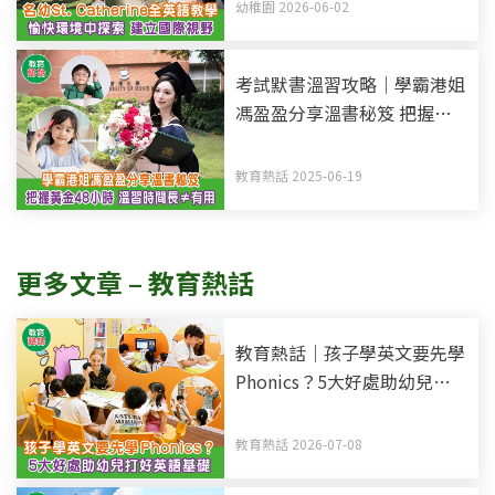
中探索 建立國際視野
幼稚園 2026-06-02
考試默書溫習攻略｜學霸港姐
馮盈盈分享溫書秘笈 把握黃
金48小時記憶法 溫習時間長
不等於有用
教育熱話 2025-06-19
更多文章 – 教育熱話
教育熱話｜孩子學英文要先學
Phonics？5大好處助幼兒打
好英語基礎
教育熱話 2026-07-08