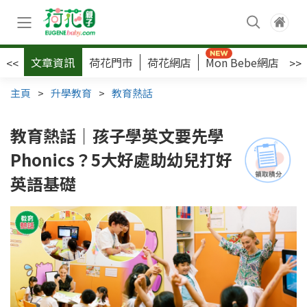
文章資訊
荷花門市
荷花網店
Mon Bebe網店
荷
<<
>>
主頁
>
升學教育
>
教育熱話
教育熱話｜孩子學英文要先學
Phonics？5大好處助幼兒打好
英語基礎