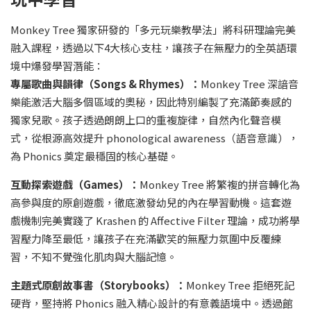
Monkey Tree 獨家研發的「多元玩樂教學法」將科研理論完美
融入課程，透過以下4大核心支柱，讓孩子在無壓力的全英語環
境中爆發學習潛能：
專屬歌曲與韻律（Songs & Rhymes）：
Monkey Tree 深諳音
樂能激活大腦多個區域的奧秘，因此特別編製了充滿節奏感的
獨家兒歌。孩子透過朗朗上口的重複旋律，自然內化聲音模
式，從根源高效提升 phonological awareness（語音意識），
為 Phonics 奠定最穩固的核心基礎。
互動探索遊戲（Games）：
Monkey Tree 將繁複的拼音轉化為
高參與度的原創遊戲，徹底激發幼兒的內在學習動機。這套遊
戲機制完美實踐了 Krashen 的 Affective Filter 理論，成功將學
習壓力降至最低，讓孩子在充滿歡笑的無壓力氛圍中反覆練
習，不知不覺強化肌肉與大腦記憶。
主題式原創故事書（Storybooks）：
Monkey Tree 拒絕死記
硬背，堅持將 Phonics 融入精心設計的有意義語境中。透過館