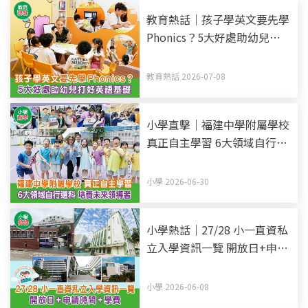
教育熱話｜孩子學英文要先學
Phonics？5大好處助幼兒打
好英語基礎
教育熱話 2026-07-08
小學直擊｜福建中學附屬學校
真正自主學習 6大領域自行選
科 培養未來領導者
小學 2026-06-30
小學熱話｜27/28 小一直資私
立入學資訊一覽 開放日+申請
時間+學費 (持續更新)
小學 2026-06-08