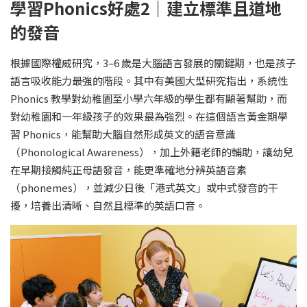
學習Phonics好處2｜建立標準且道地
的發音
根據國際權威研究，3–6 歲是大腦語言發展的關鍵期，也是孩子
語言吸收能力最強的階段。其中有美國大型研究指出，系統性
Phonics 教學對幼稚園至小學六年級的學生都有顯著幫助，而
對幼稚園和一年級孩子的效果最為強烈。在這個語言黃金期學
習 Phonics，能幫助大腦自然形成英文的語音意識
（Phonological Awareness），加上外籍老師的輔助，讓幼兒
在早期接觸純正母語發音，能更準確地分辨英語音素
（phonemes），並減少日後「港式英文」或中式發音的干
擾，培養出清晰、自然且標準的英語口音。