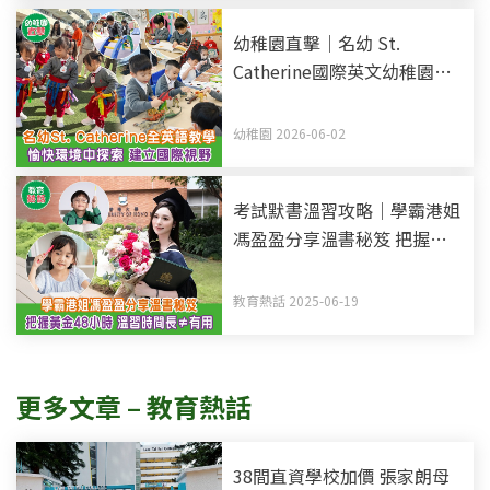
幼稚園直擊｜名幼 St.
Catherine國際英文幼稚園暨
幼兒園 全英語教學 愉快環境
中探索 建立國際視野
幼稚園 2026-06-02
考試默書溫習攻略｜學霸港姐
馮盈盈分享溫書秘笈 把握黃
金48小時記憶法 溫習時間長
不等於有用
教育熱話 2025-06-19
更多文章 – 教育熱話
38間直資學校加價 張家朗母