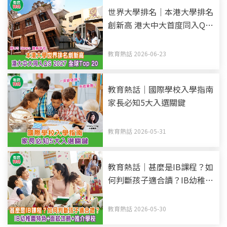
世界大學排名｜本港大學排名
創新高 港大中大首度同入QS
2027全球Top 20 附US News
最新排名
教育熱話 2026-06-23
教育熱話｜國際學校入學指南
家長必知5大入選關鍵
教育熱話 2026-05-31
教育熱話｜甚麼是IB課程？如
何判斷孩子適合讀？IB幼稚園
特色+面試攻略+推介學校
教育熱話 2026-05-30