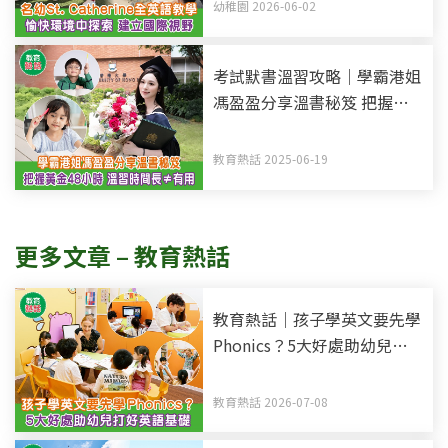
中探索 建立國際視野
幼稚園 2026-06-02
考試默書溫習攻略｜學霸港姐
馮盈盈分享溫書秘笈 把握黃
金48小時記憶法 溫習時間長
不等於有用
教育熱話 2025-06-19
更多文章 – 教育熱話
教育熱話｜孩子學英文要先學
Phonics？5大好處助幼兒打
好英語基礎
教育熱話 2026-07-08