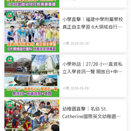
小學直擊｜福建中學附屬學校
真正自主學習 6大領域自行選
科 培養未來領導者
小學 2026-06-30
小學熱話｜27/28 小一直資私
立入學資訊一覽 開放日+申請
時間+學費 (持續更新)
小學 2026-06-08
幼稚園直擊｜名幼 St.
Catherine國際英文幼稚園暨
幼兒園 全英語教學 愉快環境