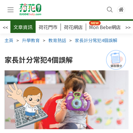
文章資訊
荷花門市
荷花網店
Mon Bebe網店
荷
<<
>>
主頁
>
升學教育
>
教育熱話
>
家長計分常犯4個誤解
家長計分常犯4個誤解