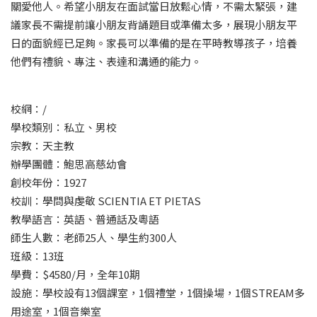
關愛他人。希望小朋友在面試當日放鬆心情，不需太緊張，建
議家長不需提前讓小朋友背誦題目或準備太多，展現小朋友平
日的面貌經已足夠。家長可以準備的是在平時教導孩子，培養
他們有禮貌、專注、表達和溝通的能力。
校網：/
學校類別：私立、男校
宗教：天主教
辦學團體：鮑思高慈幼會
創校年份：1927
校訓：學問與虔敬 SCIENTIA ET PIETAS
教學語言：英語、普通話及粵語
師生人數：老師25人、學生約300人
班級：13班
學費：$4580/月，全年10期
設施：學校設有13個課室，1個禮堂，1個操場，1個STREAM多
用途室，1個音樂室