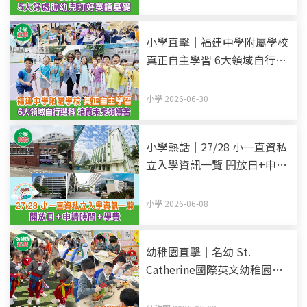
小學直擊｜福建中學附屬學校
真正自主學習 6大領域自行選
科 培養未來領導者
小學 2026-06-30
小學熱話｜27/28 小一直資私
立入學資訊一覽 開放日+申請
時間+學費 (持續更新)
小學 2026-06-08
幼稚園直擊｜名幼 St.
Catherine國際英文幼稚園暨
幼兒園 全英語教學 愉快環境
中探索 建立國際視野