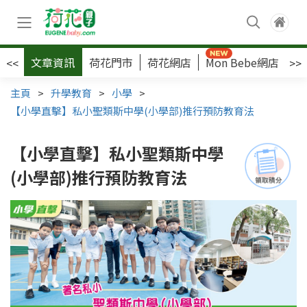
文章資訊
荷花門市
荷花網店
Mon Bebe網店
荷
<<
>>
主頁
>
升學教育
>
小學
>
【小學直擊】私小聖類斯中學(小學部)推行預防教育法
【小學直擊】私小聖類斯中學
(小學部)推行預防教育法