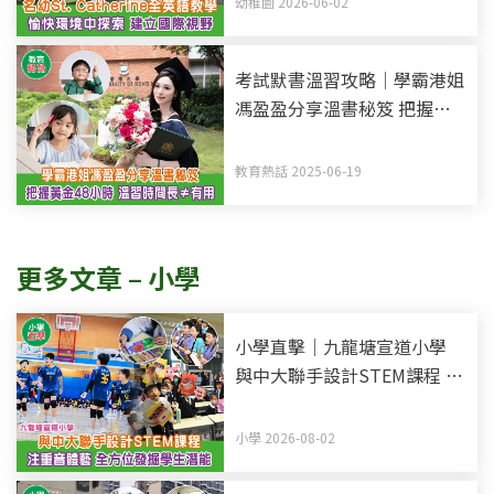
幼稚園 2026-06-02
考試默書溫習攻略｜學霸港姐
馮盈盈分享溫書秘笈 把握黃
金48小時記憶法 溫習時間長
不等於有用
教育熱話 2025-06-19
更多文章 – 小學
小學直擊｜九龍塘宣道小學
與中大聯手設計STEM課程 注
重音體藝 全方位發掘學生潛
能
小學 2026-08-02