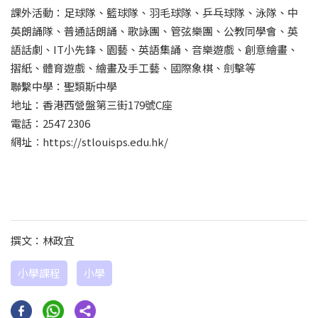
課外活動：足球隊、籃球隊、羽毛球隊、乒乓球隊、泳隊、中
英朗誦隊、普通話朗誦、歌詠團、管弦樂團、公教同學會、英
語話劇、IT小先鋒、園藝、英語集誦、音樂遊戲、創意繪畫、
摺紙、體育遊戲、繪畫及手工藝、國際象棋、劍擊等
聯繫中學：聖類斯中學
地址：香港西營盤第三街179號C座
電話：2547 2306
網址︰https://stlouisps.edu.hk/
撰文：林政宜
小學課程
小學