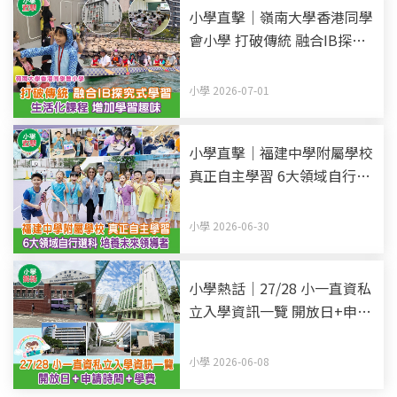
小學直擊｜嶺南大學香港同學
會小學 打破傳統 融合IB探究
式學習 生活化課程 增加學習
趣味
小學 2026-07-01
小學直擊｜福建中學附屬學校
真正自主學習 6大領域自行選
科 培養未來領導者
小學 2026-06-30
小學熱話｜27/28 小一直資私
立入學資訊一覽 開放日+申請
時間+學費 (持續更新)
小學 2026-06-08