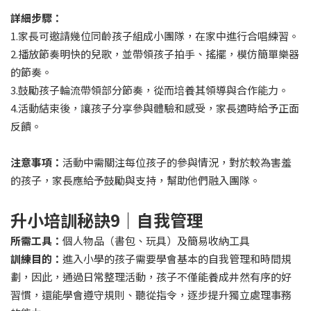
詳細步驟：
1.家長可邀請幾位同齡孩子組成小團隊，在家中進行合唱練習。
2.播放節奏明快的兒歌，並帶領孩子拍手、搖擺，模仿簡單樂器
的節奏。
3.鼓勵孩子輪流帶領部分節奏，從而培養其領導與合作能力。
4.活動結束後，讓孩子分享參與體驗和感受，家長適時給予正面
反饋。
注意事項：
活動中需關注每位孩子的參與情況，對於較為害羞
的孩子，家長應給予鼓勵與支持，幫助他們融入團隊。
升小培訓秘訣9｜自我管理
所需工具：
個人物品（書包、玩具）及簡易收納工具
訓練目的：
進入小學的孩子需要學會基本的自我管理和時間規
劃，因此，通過日常整理活動，孩子不僅能養成井然有序的好
習慣，還能學會遵守規則、聽從指令，逐步提升獨立處理事務