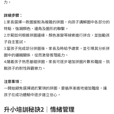
力。
詳細步驟：
1.家長選擇一款圖案較為複雜的拼圖，向孩子講解圖中各部分的
特點，強調顏色、邊角及圖形的聯繫。
2.示範如何根據拼圖邊緣、顏色漸變等線索進行拼合，並鼓勵孩
子自主嘗試。
3.當孩子完成部分拼圖後，家長及時給予讚賞，並引導其分析拼
圖中的邏輯關係，從而激發推理能力。
4.隨着孩子熟悉基礎拼圖，家長可逐步增加拼圖片數和難度，挑
戰孩子的耐性與觀察力。
注意事項：
一開始避免選擇過於繁瑣的拼圖，要循序漸進地增加難度，讓
孩子在成功體驗中逐步建立信心。
升小培訓秘訣
2
｜情緒管理