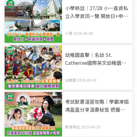
小學熱話｜27/28 小一直資私
立入學資訊一覽 開放日+申請
時間+學費 (持續更新)
小學 2026-06-08
幼稚園直擊｜名幼 St.
Catherine國際英文幼稚園暨
幼兒園 全英語教學 愉快環境
中探索 建立國際視野
幼稚園 2026-06-02
考試默書溫習攻略｜學霸港姐
馮盈盈分享溫書秘笈 把握黃
金48小時記憶法 溫習時間長
不等於有用
教育熱話 2025-06-19