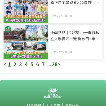
真正自主學習 6大領域自行選
科 培養未來領導者
小學 2026-06-30
小學熱話｜27/28 小一直資私
立入學資訊一覽 開放日+申請
時間+學費 (持續更新)
小學 2026-06-08
<
1
2
3
4
5
6
7
...
28
>
關於我們
人才招募
用戶條款