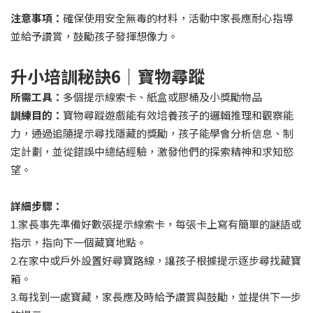
注意事項：
確保使用安全無毒的材料，活動中家長應耐心指導
並給予讚賞，鼓勵孩子發揮想像力。
升小培訓秘訣6｜寶物尋蹤
所需工具：
多個提示線索卡、紙盒或膠桶及小獎勵物品
訓練目的：
寶物尋蹤遊戲能有效培養孩子的邏輯推理和觀察能
力，通過追隨提示尋找隱藏的獎勵，孩子能學會分析信息、制
定計劃，並從錯誤中總結經驗，激發他們的探索精神和求知慾
望。
詳細步驟：
1.家長事先準備好數張提示線索卡，每張卡上寫有簡單的謎語或
指示，指向下一個藏寶地點。
2.在家中或戶外設置好尋寶路線，讓孩子根據提示逐步尋找藏寶
箱。
3.每找到一處寶藏，家長應及時給予讚賞與鼓勵，並提供下一步