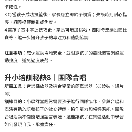
準確性。
3.每當孩子成功投籃後，家長應立即給予讚賞；失誤時則耐心指
導，調整投籃距離或角度。
4.當孩子基本掌握技巧後，家長可增加挑戰，如限時連續投籃比
賽等，進一步提升孩子的專注力和體能協調。
注意事項：
確保運動場地安全，並根據孩子的體能適當調整運
動強度，避免過度疲勞。
升小培訓秘訣8｜團隊合唱
所需工具：
音樂播放器及適合兒童的簡單樂器（如鈴鼓、鋼片
琴）
訓練目的：
小學課堂經常需要孩子進行團隊協作，參與合唱和
表演有助於培養孩子的社交禮儀、協作能力和領導潛能。團隊
合唱活動不僅能增強語言表達，還能讓孩子在集體活動中學習
如何發現自我、承擔責任。