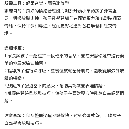
所需工具：
輕柔音樂、簡易瑜伽墊
訓練目的：
良好的情緒管理能力對於升讀小學的孩子非常重
要，通過放鬆訓練，孩子能學習如何在面對壓力和挑戰時調節
情緒，保持平靜和專注，從而更好地應對各種學習和社交情
境。
詳細步驟：
1.家長與孩子一起選擇一段輕柔的音樂，並在安靜環境中進行簡
單的伸展或瑜伽練習。
2.指導孩子進行深呼吸，並慢慢放鬆全身肌肉，體驗從緊張到放
鬆的轉變。
3.鼓勵孩子描述當下的感受，幫助其認識並表達情緒。
4.反覆練習這些放鬆技巧，使孩子在面對壓力時能夠自主調節情
緒。
注意事項
：保持整個過程輕鬆愉快，避免強迫或急促，讓孩子
自然學會放鬆技巧。