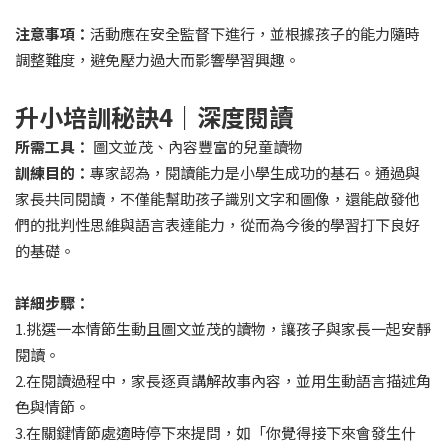
注意事項：
活動應在安全監督下進行，並根據孩子的能力隨時
調整難度，避免壓力過大而影響學習興趣。
升小培訓秘訣
4
｜深度閱讀
所需工具：
圖文並茂、內容豐富的兒童讀物
訓練目的：
專家認為，閱讀能力是小學生成功的基石。通過與
家長共同閱讀，不僅能幫助孩子識別文字和圖像，還能啟發他
們的批判性思維與語言表達能力，從而為今後的學習打下良好
的基礎。
詳細步驟：
1.挑選一本情節生動且圖文並茂的讀物，讓孩子與家長一起安靜
閱讀。
2.在閱讀過程中，家長逐頁講解故事內容，並用生動語言描述角
色與情節。
3.在關鍵情節處適時停下來提問，如「你覺得接下來會發生什