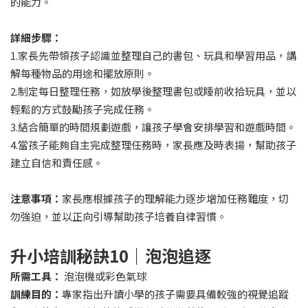
的能力。
詳細步驟：
1.家長先帶領孩子認識並整理自己的書包、玩具和學習用品，講
解每種物品的用途和擺放原則。
2.制定每日整理任務，如放學後整理書包或睡前收拾玩具，並以
輕鬆的方式鼓勵孩子完成任務。
3.結合簡單的時間規劃遊戲，讓孩子學會安排學習和遊戲時間。
4.當孩子能夠自主完成整理任務時，家長應及時表揚，幫助孩子
建立自信和責任感。
注意事項：
家長應根據孩子的理解能力逐步增加任務難度，切
勿強迫，並以正向引導幫助孩子培養自律習慣。
升小培訓秘訣10｜泡泡追逐
所需工具：
泡泡機或彩色氣球
訓練目的：
專家指出升讀小學的孩子需要具備較強的視覺追蹤