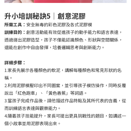
升小培訓秘訣5｜創意泥膠
所需工具：
安全無毒的彩色泥膠及各式泥膠模
訓練目的：
創意活動能有效促進孩子的動手能力和語言表達，
透過搓出泥膠造型，孩子不僅能認識顏色、形狀與空間關係，
還能在創作中自由發揮，培養邏輯思考與創新能力。
詳細步驟：
1.家長先展示各種顏色的軟泥，講解每種顏色和常見形狀的名
稱。
2.利用泥膠模壓印出不同圖案，並引導孩子模仿操作，同時反覆
說出「紅色跑車」、「黃色香蕉」等詞語。
3.當孩子完成作品後，請他描述作品特點及其所代表的含義，從
而訓練語言表達與觀察能力。
4.隨着孩子技能提升，家長可提出更具挑戰性的題目，如講述一
個小故事並用泥膠表現出來。