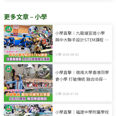
更多文章 – 小學
小學直擊｜九龍塘宣道小學
與中大聯手設計STEM課程 注
重音體藝 全方位發掘學生潛
能
小學 2026-08-02
小學直擊｜嶺南大學香港同學
會小學 打破傳統 融合IB探究
式學習 生活化課程 增加學習
趣味
小學 2026-07-01
小學直擊｜福建中學附屬學校