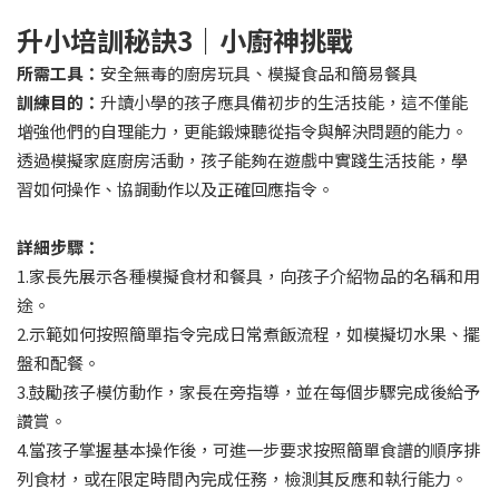
升小培訓秘訣
3
｜小廚神挑戰
所需工具：
安全無毒的廚房玩具、模擬食品和簡易餐具
訓練目的：
升讀小學的孩子應具備初步的生活技能，這不僅能
增強他們的自理能力，更能鍛煉聽從指令與解決問題的能力。
透過模擬家庭廚房活動，孩子能夠在遊戲中實踐生活技能，學
習如何操作、協調動作以及正確回應指令。
詳細步驟：
1.家長先展示各種模擬食材和餐具，向孩子介紹物品的名稱和用
途。
2.示範如何按照簡單指令完成日常煮飯流程，如模擬切水果、擺
盤和配餐。
3.鼓勵孩子模仿動作，家長在旁指導，並在每個步驟完成後給予
讚賞。
4.當孩子掌握基本操作後，可進一步要求按照簡單食譜的順序排
列食材，或在限定時間內完成任務，檢測其反應和執行能力。