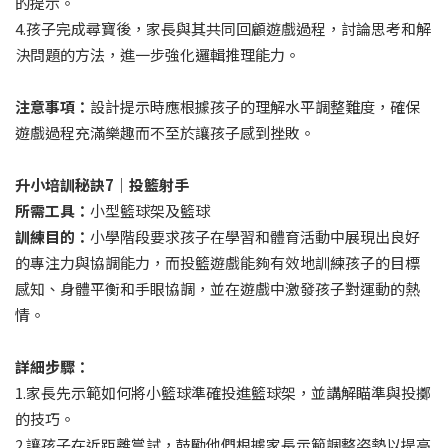
的提示。
4.孩子完成尋寶後，家長與其共同回顧遊戲過程，討論思考和解
決問題的方法，進一步強化邏輯推理能力。
注意事項：
設計提示時應根據孩子的理解水平調整難度，確保
遊戲過程充滿樂趣而不至於讓孩子感到挫敗。
升小培訓秘訣7｜投籃射手
所需工具：
小型籃球架及籃球
訓練目的：
小學階段要求孩子在學習和體育活動中展現出良好
的專注力與協調能力，而投籃遊戲能夠有效地訓練孩子的目標
感知、身體平衡和手眼協調，並在遊戲中激發孩子對運動的熱
情。
詳細步驟：
1.家長先示範如何將小籃球準確投進籃球架，並講解瞄準與投擲
的技巧。
2.讓孩子在近距離嘗試，鼓勵他們根據家長示範調整姿勢以提高