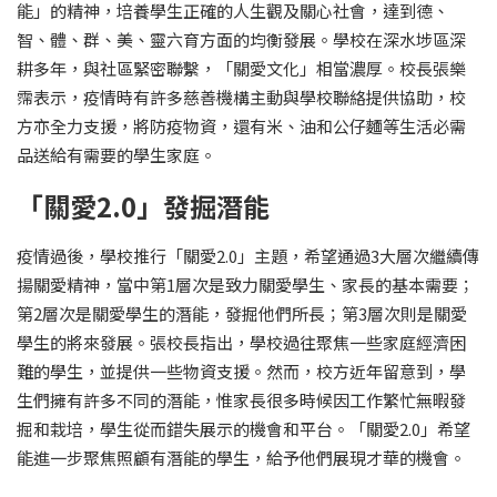
能」的精神，培養學生正確的人生觀及關心社會，達到德、
智、體、群、美、靈六育方面的均衡發展。學校在深水埗區深
耕多年，與社區緊密聯繫，「關愛文化」相當濃厚。校長張樂
霈表示，疫情時有許多慈善機構主動與學校聯絡提供協助，校
方亦全力支援，將防疫物資，還有米、油和公仔麵等生活必需
品送給有需要的學生家庭。
「關愛2.0」發掘潛能
疫情過後，學校推行「關愛2.0」主題，希望通過3大層次繼續傳
揚關愛精神，當中第1層次是致力關愛學生、家長的基本需要；
第2層次是關愛學生的潛能，發掘他們所長；第3層次則是關愛
學生的將來發展。張校長指出，學校過往聚焦一些家庭經濟困
難的學生，並提供一些物資支援。然而，校方近年留意到，學
生們擁有許多不同的潛能，惟家長很多時候因工作繁忙無暇發
掘和栽培，學生從而錯失展示的機會和平台。「關愛2.0」希望
能進一步聚焦照顧有潛能的學生，給予他們展現才華的機會。