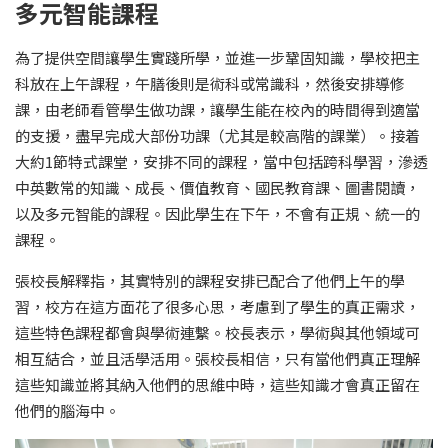
多元智能課程
為了提供空間讓學生實踐所學，並進一步鞏固知識，學校把主
科放在上午課程，午膳後則是術科或常識科，然後安排導修
課，由老師看管學生做功課，讓學生能在校內的時間得到適當
的支援，盡早完成大部份功課（尤其是較高階的課業）。接着
大約1節特式課堂，安排不同的課程，當中包括跨科學習，滲透
中英數常的知識、成長、價值教育、國民教育課、圖書閱讀，
以及多元智能的課程。因此學生在下午，不會有正規、統一的
課程。
張校長解釋指，其實特別的課程安排已配合了他們上午的學
習，校方在這方面花了很多心思，考慮到了學生的真正需求，
這些特色課程都會與學術連繫。校長表示，學術與其他領域可
相互結合，並且活學活用。張校長相信，只有當他們真正理解
這些知識並將其納入他們的思維中時，這些知識才會真正留在
他們的腦海中。