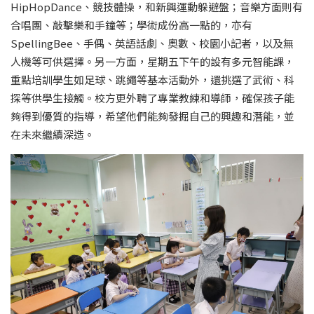
HipHopDance、競技體操，和新興運動躲避盤；音樂方面則有
合唱團、敲擊樂和手鐘等；學術成份高一點的，亦有
SpellingBee、手偶、英語話劇、奧數、校園小記者，以及無
人機等可供選擇。另一方面，星期五下午的設有多元智能課，
重點培訓學生如足球、跳繩等基本活動外，還挑選了武術、科
探等供學生接觸。校方更外聘了專業教練和導師，確保孩子能
夠得到優質的指導，希望他們能夠發掘自己的興趣和潛能，並
在未來繼續深造。