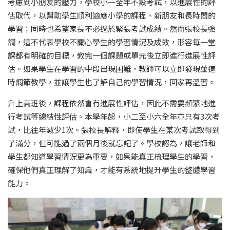
考慮到小朋友的壓力，學校小一全年不設考試，以進展性的評
估取代，以幫助學生順利適應小學的課程、新朋友和長時間的
學習；同時也希望家長不必過於緊張考試成績。然而張校長強
調，這不代表學校不關心學生的學習情況及成效，形容每一堂
課都有明確的目標，教完一個課題或單元後立即進行進展性評
估。如果學生在學習的中段出現困難，教師可以立即發現並適
時調節教學，並讓學生也了解自己的學習情況，回家再溫習。
升上高班後，課程依然會有進展性評估，因此不需要頻繁地進
行考試等總結性評估。本學年起，小二至小六全年亦只有3次考
試，比往年減少1次。張校長解釋，即使學生在某次考試取得到
了滿分，但可能過了兩個月後就忘記了。學校認為，讓老師和
學生都知道學習情況更為重要，如果能真正梳理學生的學習，
確保他們真正理解了知識，才能有系統地提升學生的整體學習
能力。