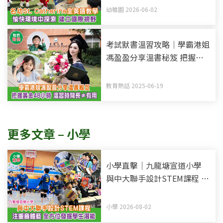
中探索 建立國際視野
幼稚園 2026-06-02
考試默書溫習攻略｜學霸港姐
馮盈盈分享溫書秘笈 把握黃
金48小時記憶法 溫習時間長
不等於有用
教育熱話 2025-06-19
更多文章 – 小學
小學直擊｜九龍塘宣道小學
與中大聯手設計STEM課程 注
重音體藝 全方位發掘學生潛
能
小學 2026-08-02