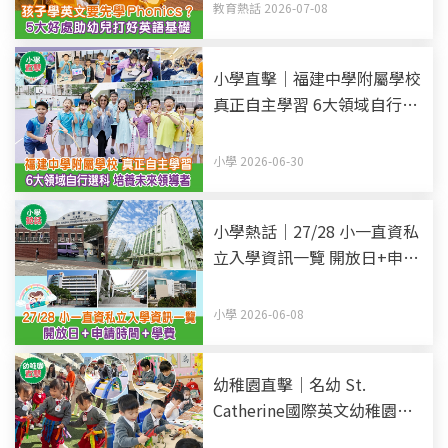
教育熱話 2026-07-08
小學直擊｜福建中學附屬學校
真正自主學習 6大領域自行選
科 培養未來領導者
小學 2026-06-30
小學熱話｜27/28 小一直資私
立入學資訊一覽 開放日+申請
時間+學費 (持續更新)
小學 2026-06-08
幼稚園直擊｜名幼 St.
Catherine國際英文幼稚園暨
幼兒園 全英語教學 愉快環境