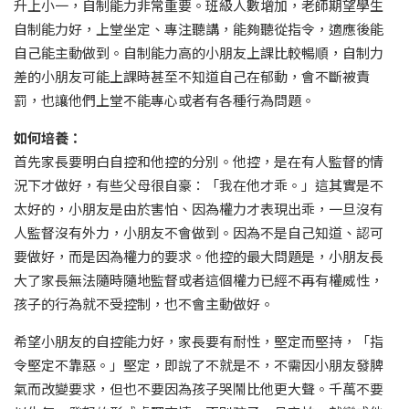
升上小一，自制能力非常重要。班級人數增加，老師期望學生
自制能力好，上堂坐定、專注聽講，能夠聽從指令，適應後能
自己能主動做到。自制能力高的小朋友上課比較暢順，自制力
差的小朋友可能上課時甚至不知道自己在郁動，會不斷被責
罰，也讓他們上堂不能專心或者有各種行為問題。
如何培養：
首先家長要明白自控和他控的分別。他控，是在有人監督的情
況下才做好，有些父母很自豪：「我在他才乖。」這其實是不
太好的，小朋友是由於害怕、因為權力才表現出乖，一旦沒有
人監督沒有外力，小朋友不會做到。因為不是自己知道、認可
要做好，而是因為權力的要求。他控的最大問題是，小朋友長
大了家長無法隨時隨地監督或者這個權力已經不再有權威性，
孩子的行為就不受控制，也不會主動做好。
希望小朋友的自控能力好，家長要有耐性，堅定而堅持，「指
令堅定不靠惡。」堅定，即說了不就是不，不需因小朋友發脾
氣而改變要求，但也不要因為孩子哭鬧比他更大聲。千萬不要