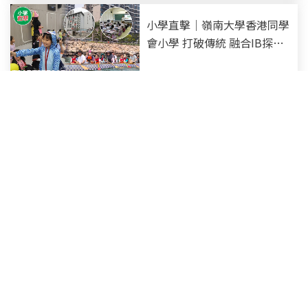
小學直擊｜嶺南大學香港同學
會小學 打破傳統 融合IB探究
式學習 生活化課程 增加學習
趣味
小學 2026-07-01
小學直擊｜福建中學附屬學校
真正自主學習 6大領域自行選
科 培養未來領導者
小學 2026-06-30
小學熱話｜27/28 小一直資私
立入學資訊一覽 開放日+申請
時間+學費 (持續更新)
小學 2026-06-08