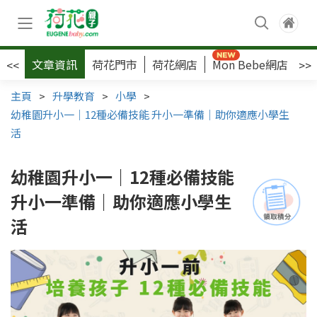
文章資訊
荷花門市
荷花網店
Mon Bebe網店
荷
<<
>>
主頁
>
升學教育
>
小學
>
幼稚園升小一｜12種必備技能 升小一準備｜助你適應小學生
活
幼稚園升小一｜12種必備技能
升小一準備｜助你適應小學生
活