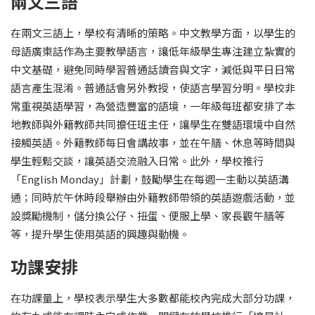
兩文三語
在兩文三語上，學校有清晰的策略。中文教學方面，以學生的
母語廣東話作為主要教學語言，讓低年級學生專注建立紮實的
中文基礎，避免同時學習普通話讀音與文字，減低與平日日常
語言產生混淆。普通話會另外教授，使語言學習分明。學校非
常重視英語學習，為營造豐富的語境，一年級每班都安排了本
地教師與外籍教師共同擔任班主任，讓學生在雙語環境中自然
接觸英語。外籍教師每日會講故事，並在午膳、休息等時間與
學生輕鬆交談，讓英語交流融入日常。此外，學校推行
「English Monday」計劃，鼓勵學生在每週一主動以英語溝
通；同時於午休時段舉辦由外籍教師帶領的英語遊戲活動，並
設獎勵機制，儲分換公仔、扭蛋、便服上學、家長觀午膳等
等，提升學生使用英語的興趣與動機。
功課安排
在功課量上，學校表示學生大多數都能校內完成大部分功課，