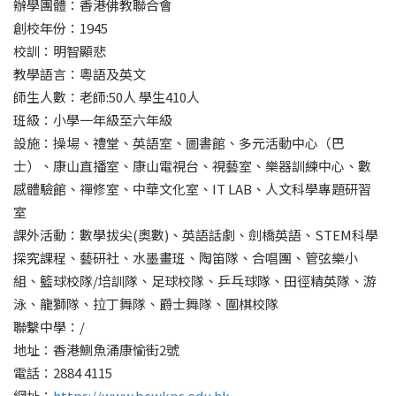
辦學團體：香港佛教聯合會
創校年份：1945
校訓：明智顯悲
教學語言：粵語及英文
師生人數：老師:50人 學生410人
班級：小學一年級至六年級
設施：操場、禮堂、英語室、圖書館、多元活動中心（巴
士）、康山直播室、康山電視台、視藝室、樂器訓練中心、數
感體驗館、禪修室、中華文化室、IT LAB、人文科學專題研習
室
課外活動：數學拔尖(奧數)、英語話劇、劍橋英語、STEM科學
探究課程、藝研社、水墨畫班、陶笛隊、合唱團、管弦樂小
組、籃球校隊/培訓隊、足球校隊、乒乓球隊、田徑精英隊、游
泳、龍獅隊、拉丁舞隊、爵士舞隊、圍棋校隊
聯繫中學：/
地址：香港鰂魚涌康愉街2號
電話：2884 4115
網址：
https://www.bcwkps.edu.hk