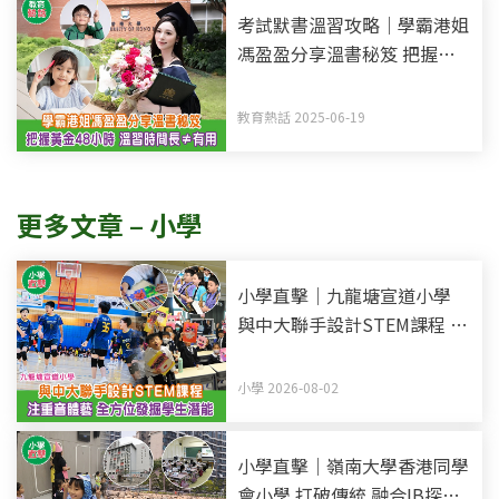
考試默書溫習攻略｜學霸港姐
馮盈盈分享溫書秘笈 把握黃
金48小時記憶法 溫習時間長
不等於有用
教育熱話 2025-06-19
更多文章 – 小學
小學直擊｜九龍塘宣道小學
與中大聯手設計STEM課程 注
重音體藝 全方位發掘學生潛
能
小學 2026-08-02
小學直擊｜嶺南大學香港同學
會小學 打破傳統 融合IB探究