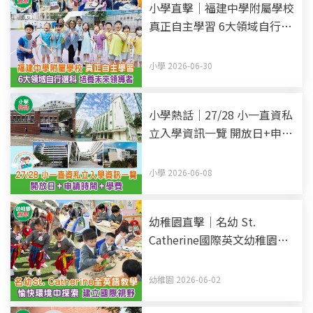
小學直擊｜福建中學附屬學校
真正自主學習 6大領域自行選
科 培養未來領導者
小學 2026-06-30
小學熱話｜27/28 小一直資私
立入學資訊一覽 開放日+申請
時間+學費 (持續更新)
小學 2026-06-08
幼稚園直擊｜名幼 St.
Catherine國際英文幼稚園暨
幼兒園 全英語教學 愉快環境
中探索 建立國際視野
幼稚園 2026-06-02