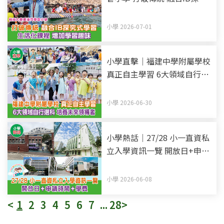
式學習 生活化課程 增加學習
趣味
小學 2026-07-01
小學直擊｜福建中學附屬學校
真正自主學習 6大領域自行選
科 培養未來領導者
小學 2026-06-30
小學熱話｜27/28 小一直資私
立入學資訊一覽 開放日+申請
時間+學費 (持續更新)
小學 2026-06-08
<
1
2
3
4
5
6
7
...
28
>