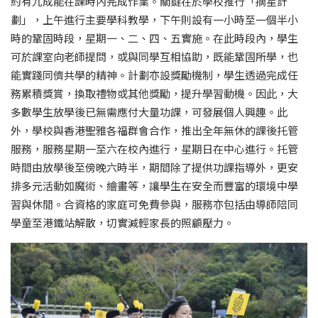
約有九成能在課時內完成作業。關鍵在於學校推行「摘星計
劃」，上午進行主要學科教學，下午則設有一小時至一個半小
時的鞏固時段，星期一、二、四、五實施。在此時段內，學生
可於課室向老師提問，或與同學互相協助，既能鞏固所學，也
能實踐同儕共學的精神。計劃亦設獎勵機制，學生透過完成任
務累積獎賞，換取禮物或其他獎勵，提升學習動機。因此，大
多數學生放學後已無需應付大量功課，可發展個人興趣。此
外，學校與香港聖雅各福群會合作，推出全年無休的課後托管
服務，服務星期一至六在校內進行，星期日在中心進行。托管
時間由放學後至傍晚六時半，期間除了提供功課指導外，更安
排多元活動如魔術、繪畫等，讓學生在安全而豐富的環境中學
習與休閒。合資格的家庭可免費參與，服務亦包括由導師陪同
學童至港鐵站解散，切實減輕家長的照顧壓力。