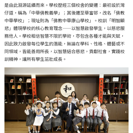
是由此淵源延續而來。學校歷經三個校舍的變遷：最初設於灣
仔道，稱為「中華佛教義學」；其後遷至華富邨，改名「佛教
中華學校」；現址則為「佛教中華康山學校」。校訓「明智顯
悲」體現學校的核心教育理念——以智慧啟發學生，以慈悲服
務他人。學校相信智慧不限於學術，亦包含各種才能與天賦，
因此致力啟發每位學生的潛能，無論在學科、性格、體藝或不
同領域，皆能善用所長，以智慧結合慈悲，貢獻社會，實踐校
訓精神，讓所有學生茁壯成長。