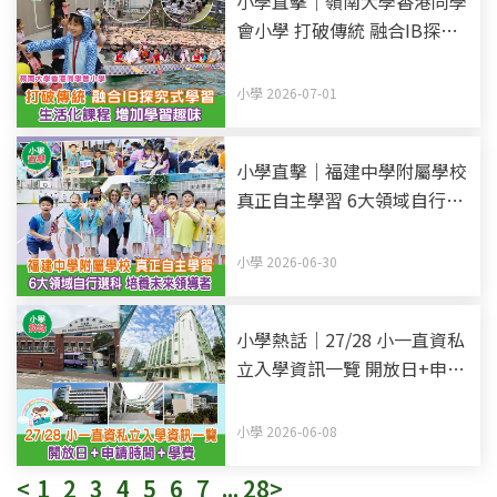
小學直擊｜嶺南大學香港同學
會小學 打破傳統 融合IB探究
式學習 生活化課程 增加學習
趣味
小學 2026-07-01
小學直擊｜福建中學附屬學校
真正自主學習 6大領域自行選
科 培養未來領導者
小學 2026-06-30
小學熱話｜27/28 小一直資私
立入學資訊一覽 開放日+申請
時間+學費 (持續更新)
小學 2026-06-08
<
1
2
3
4
5
6
7
...
28
>