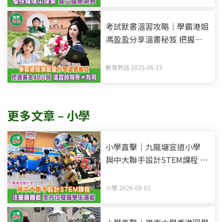
考試默書溫習攻略｜學霸港姐
馮盈盈分享溫書秘笈 把握黃
金48小時記憶法 溫習時間長
不等於有用
教育熱話 2025-06-19
更多文章 – 小學
小學直擊｜九龍塘宣道小學
與中大聯手設計STEM課程 注
重音體藝 全方位發掘學生潛
能
小學 2026-08-02