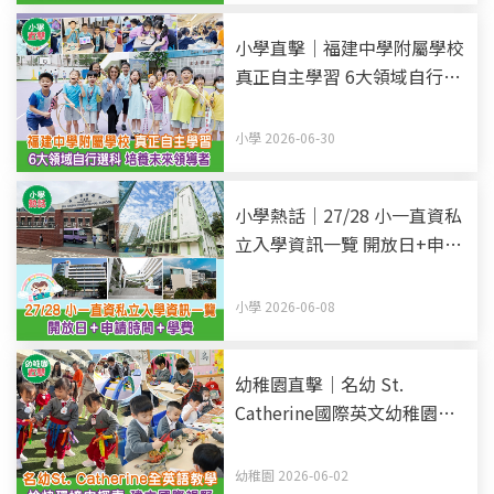
小學直擊｜福建中學附屬學校
真正自主學習 6大領域自行選
科 培養未來領導者
小學 2026-06-30
小學熱話｜27/28 小一直資私
立入學資訊一覽 開放日+申請
時間+學費 (持續更新)
小學 2026-06-08
幼稚園直擊｜名幼 St.
Catherine國際英文幼稚園暨
幼兒園 全英語教學 愉快環境
中探索 建立國際視野
幼稚園 2026-06-02