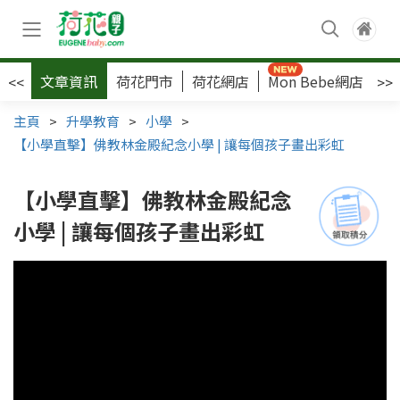
文章資訊
荷花門市
荷花網店
Mon Bebe網店
荷
<<
>>
主頁
>
升學教育
>
小學
>
【小學直擊】佛教林金殿紀念小學 | 讓每個孩子畫出彩虹
【小學直擊】佛教林金殿紀念
小學 | 讓每個孩子畫出彩虹