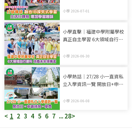
式學習 生活化課程 增加學習
趣味
小學 2026-07-01
小學直擊｜福建中學附屬學校
真正自主學習 6大領域自行選
科 培養未來領導者
小學 2026-06-30
小學熱話｜27/28 小一直資私
立入學資訊一覽 開放日+申請
時間+學費 (持續更新)
小學 2026-06-08
<
1
2
3
4
5
6
7
...
28
>