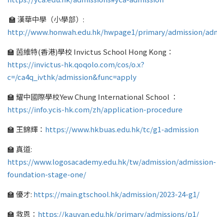
🏫 漢華中學（小學部）:
http://www.honwah.edu.hk/hwpage1/primary/admission/ad
🏫 茵維特(香港)學校 Invictus School Hong Kong：
https://invictus-hk.qoqolo.com/cos/o.x?
c=/ca4q_ivthk/admission&func=apply
🏫 耀中國際學校Yew Chung International School ：
https://info.ycis-hk.com/zh/application-procedure
🏫 王錦輝：
https://www.hkbuas.edu.hk/tc/g1-admission
🏫 真道:
https://www.logosacademy.edu.hk/tw/admission/admission-
foundation-stage-one/
🏫 優才:
https://main.gtschool.hk/admission/2023-24-g1/
🏫 救恩：
https://kauyan.edu.hk/primary/admissions/p1/