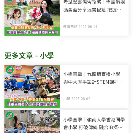
考試默書溫習攻略｜學霸港姐
馮盈盈分享溫書秘笈 把握黃
金48小時記憶法 溫習時間長
不等於有用
教育熱話 2025-06-19
更多文章 – 小學
小學直擊｜九龍塘宣道小學
與中大聯手設計STEM課程 注
重音體藝 全方位發掘學生潛
能
小學 2026-08-02
小學直擊｜嶺南大學香港同學
會小學 打破傳統 融合IB探究