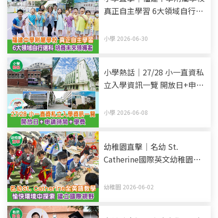
真正自主學習 6大領域自行選
科 培養未來領導者
小學 2026-06-30
小學熱話｜27/28 小一直資私
立入學資訊一覽 開放日+申請
時間+學費 (持續更新)
小學 2026-06-08
幼稚園直擊｜名幼 St.
Catherine國際英文幼稚園暨
幼兒園 全英語教學 愉快環境
中探索 建立國際視野
幼稚園 2026-06-02