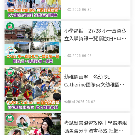
科 培養未來領導者
小學 2026-06-30
小學熱話｜27/28 小一直資私
立入學資訊一覽 開放日+申請
時間+學費 (持續更新)
小學 2026-06-08
幼稚園直擊｜名幼 St.
Catherine國際英文幼稚園暨
幼兒園 全英語教學 愉快環境
中探索 建立國際視野
幼稚園 2026-06-02
考試默書溫習攻略｜學霸港姐
馮盈盈分享溫書秘笈 把握黃