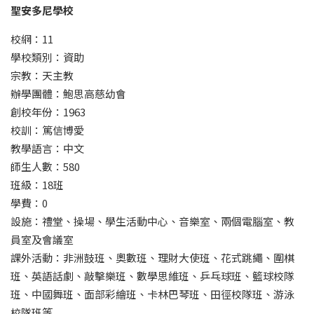
聖安多尼學校
校網：11
學校類別：資助
宗教：天主教
辦學團體：鮑思高慈幼會
創校年份：1963
校訓：篤信博愛
教學語言：中文
師生人數：580
班級：18班
學費：0
設施：禮堂、操場、學生活動中心、音樂室、兩個電腦室、教
員室及會議室
課外活動：非洲鼓班、奧數班、理財大使班、花式跳繩、圍棋
班、英語話劇、敲擊樂班、數學思維班、乒乓球班、籃球校隊
班、中國舞班、面部彩繪班、卡林巴琴班、田徑校隊班、游泳
校隊班等