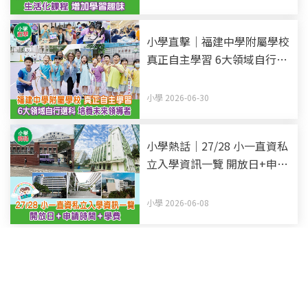
小學直擊｜福建中學附屬學校
真正自主學習 6大領域自行選
科 培養未來領導者
小學 2026-06-30
小學熱話｜27/28 小一直資私
立入學資訊一覽 開放日+申請
時間+學費 (持續更新)
小學 2026-06-08
<
1
2
3
4
5
6
7
...
28
>