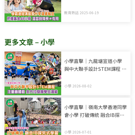
金48小時記憶法 溫習時間長
不等於有用
教育熱話 2025-06-19
更多文章 – 小學
小學直擊｜九龍塘宣道小學
與中大聯手設計STEM課程 注
重音體藝 全方位發掘學生潛
能
小學 2026-08-02
小學直擊｜嶺南大學香港同學
會小學 打破傳統 融合IB探究
式學習 生活化課程 增加學習
趣味
小學 2026-07-01